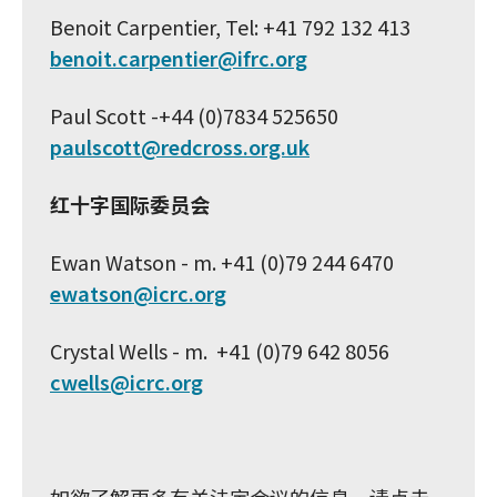
Benoit Carpentier, Tel: +41 792 132 413
benoit.carpentier@ifrc.org
Paul Scott -+44 (0)7834 525650
paulscott@redcross.org.uk
红十字国际委员会
Ewan Watson - m. +41 (0)79 244 6470
ewatson@icrc.org
Crystal Wells - m. +41 (0)79 642 8056
cwells@icrc.org