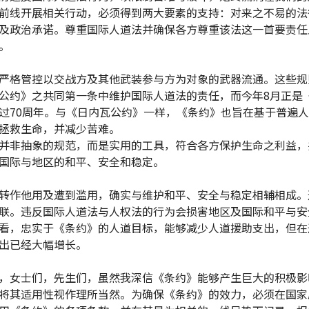
前线开展相关行动，必须得到两大要素的支持：对来之不易的法
及政治承诺。尊重国际人道法并确保各方尊重该法这一首要责任
。
严格管控以交战方及其他武装参与方为对象的武器流通。这些规
公约》之共同第一条中维护国际人道法的责任，而今年8月正是
过70周年。与《日内瓦公约》一样，《条约》也旨在基于普遍
拯救生命，并减少苦难。
并非抽象的规范，而是实用的工具，符合各方保护生命之利益，
国际与地区的和平、安全和稳定。
转作他用及遭到滥用，确实与维护和平、安全与稳定相辅相成。
联。违反国际人道法与人权法的行为会损害地区及国际和平与安
看，忠实于《条约》的人道目标，能够减少人道援助支出，但在
出已经大幅增长。
，女士们，先生们，虽然我深信《条约》能够产生巨大的积极影
将其适用性视作理所当然。为确保《条约》的效力，必须在国家