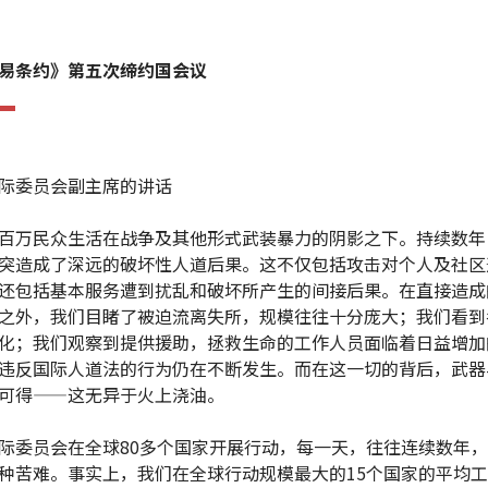
易条约》第五次缔约国会议
际委员会副主席的讲话
百万民众生活在战争及其他形式武装暴力的阴影之下。持续数年
突造成了深远的破坏性人道后果。这不仅包括攻击对个人及社区
还包括基本服务遭到扰乱和破坏所产生的间接后果。在直接造成
之外，我们目睹了被迫流离失所，规模往往十分庞大；我们看到
化；我们观察到提供援助，拯救生命的工作人员面临着日益增加
违反国际人道法的行为仍在不断发生。而在这一切的背后，武器
可得——这无异于火上浇油。
际委员会在全球80多个国家开展行动，每一天，往往连续数年
种苦难。事实上，我们在全球行动规模最大的15个国家的平均