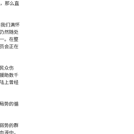
得，那么直
候我们满怀
仍然随处
一。在整
员会正在
民众伤
援助数千
陆上曾经
局势的循
弱势的群
血液中。