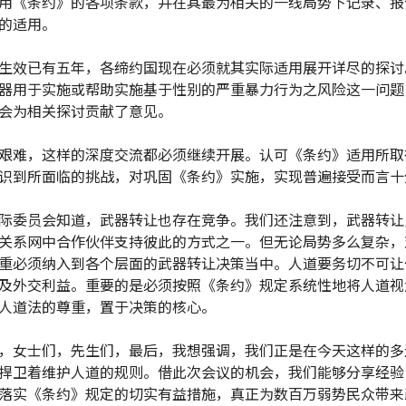
用《条约》的各项条款，并在其最为相关的一线局势下记录、报
的适用。
生效已有五年，各缔约国现在必须就其实际适用展开详尽的探讨
器用于实施或帮助实施基于性别的严重暴力行为之风险这一问题
会为相关探讨贡献了意见。
艰难，这样的深度交流都必须继续开展。认可《条约》适用所取
识到所面临的挑战，对巩固《条约》实施，实现普遍接受而言十
际委员会知道，武器转让也存在竞争。我们还注意到，武器转让
关系网中合作伙伴支持彼此的方式之一。但无论局势多么复杂，
重必须纳入到各个层面的武器转让决策当中。人道要务切不可让
及外交利益。重要的是必须按照《条约》规定系统性地将人道视
人道法的尊重，置于决策的核心。
，女士们，先生们，最后，我想强调，我们正是在今天这样的多
捍卫着维护人道的规则。借此次会议的机会，我们能够分享经验
落实《条约》规定的切实有益措施，真正为数百万弱势民众带来