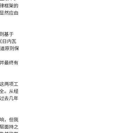
律框架的
显然应由
则基于
《日内瓦
人道原则保
并最终有
这两项工
全。从经
过去几年
响，但我
层面持之