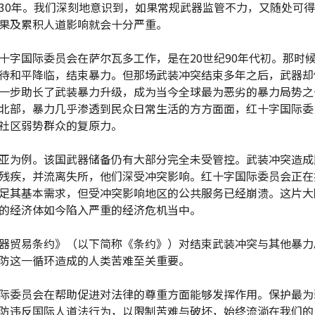
30年。我们深刻地意识到，如果常规武器监管不力，又随处可
果及累积人道影响就会十分严重。
十字国际委员会在萨尔瓦多工作，是在20世纪90年代初。那时
待和平降临，结束暴力。但那场武装冲突结束多年之后，武器却
一步助长了武装暴力升级，成为当今全球最为恶劣的暴力局势之
北部，暴力几乎渗透到民众日常生活的方方面面，红十字国际委
社区弱势群众的复原力。
亚为例。该国武器储备仍有大部分完全未受管控。武装冲突造成
残疾，并流离失所，他们深受冲突影响。红十字国际委员会正在
足其基本需求，但受冲突影响地区的公共服务已经崩溃。这片大
的经济体如今陷入严重的经济危机当中。
器贸易条约》（以下简称《条约》）对结束武装冲突与其他暴力
防这一循环造成的人类苦难至关重要。
际委员会在帮助促进对法律的尊重方面能够发挥作用。保护最为
防违反国际人道法行为，以限制苦难与破坏，始终流淌在我们的