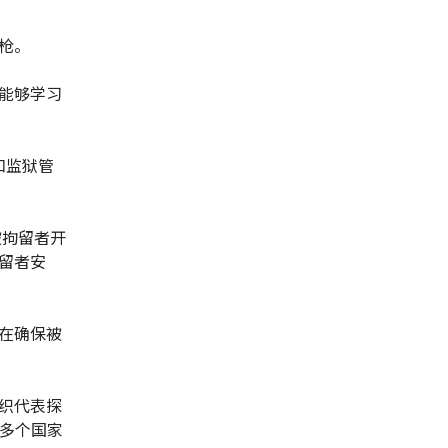
枪。
能够学习
和监狱管
被拘留者开
留者安
在确保被
织代表探
0多个国家