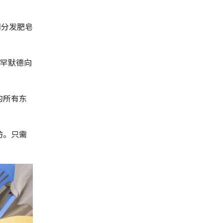
们分发肥皂
穆罕默德向
的所有东
坊。只需