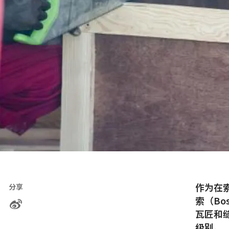
作为在
分享
索（Bo
瓦匠和
级别。