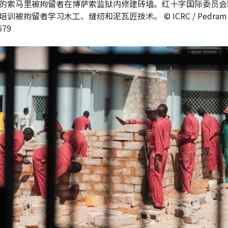
的索马里被拘留者在博萨索监狱内修建砖墙。红十字国际委员会
训被拘留者学习木工、缝纫和泥瓦匠技术。 © ICRC / Pedram Ya
679