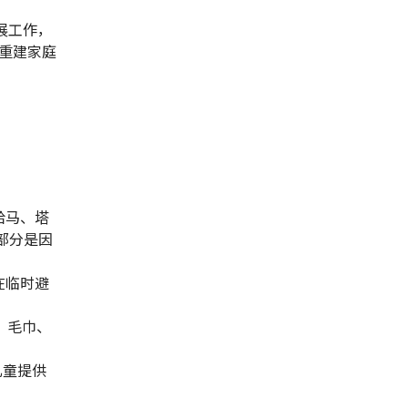
展工作，
重建家庭
哈马、塔
部分是因
在临时避
、毛巾、
儿童提供