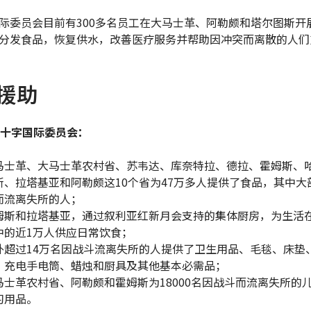
际委员会目前有300多名员工在大马士革、阿勒颇和塔尔图斯开
分发食品，恢复供水，改善医疗服务并帮助因冲突而离散的人们
援助
红十字国际委员会：
马士革、大马士革农村省、苏韦达、库奈特拉、德拉、霍姆斯、
斯、拉塔基亚和阿勒颇这10个省为47万多人提供了食品，其中大
而流离失所的人；
姆斯和拉塔基亚，通过叙利亚红新月会支持的集体厨房，为生活
中的近1万人供应日常饮食；
外超过14万名因战斗流离失所的人提供了卫生用品、毛毯、床垫
、充电手电筒、蜡烛和厨具及其他基本必需品；
马士革农村省、阿勒颇和霍姆斯为18000名因战斗而流离失所的
习用品。