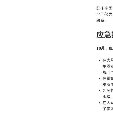
红十字国
他们努力
联系。
应急
10月，
在大
尔图
战斗
在霍
难所
为另
水桶
在大
了学