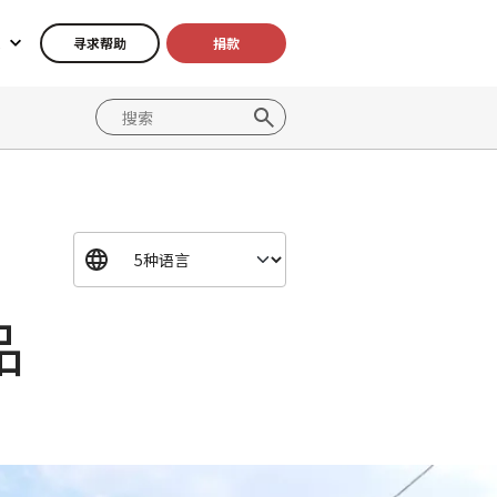
寻求帮助
捐款
品