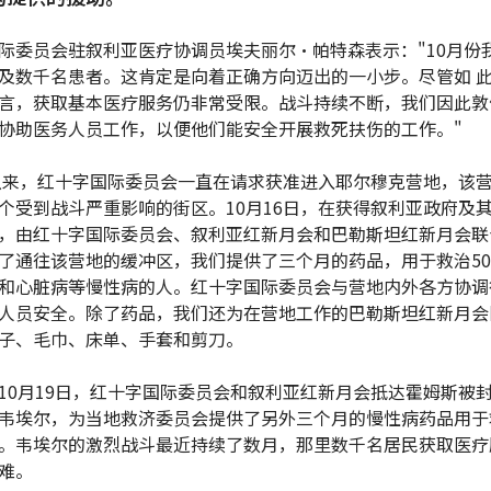
际委员会驻叙利亚医疗协调员埃夫丽尔•帕特森表示："10月份
及数千名患者。这肯定是向着正确方向迈出的一小步。尽管如 
言，获取基本医疗服务仍非常受限。战斗持续不断，我们因此敦
协助医务人员工作，以便他们能安全开展救死扶伤的工作。"
以来，红十字国际委员会一直在请求获准进入耶尔穆克营地，该
个受到战斗严重影响的街区。10月16日，在获得叙利亚政府及
，由红十字国际委员会、叙利亚红新月会和巴勒斯坦红新月会联
了通往该营地的缓冲区，我们提供了三个月的药品，用于救治500
和心脏病等慢性病的人。红十字国际委员会与营地内外各方协调
人员安全。除了药品，我们还为在营地工作的巴勒斯坦红新月会
子、毛巾、床单、手套和剪刀。
10月19日，红十字国际委员会和叙利亚红新月会抵达霍姆斯被
韦埃尔，为当地救济委员会提供了另外三个月的慢性病药品用于救
。韦埃尔的激烈战斗最近持续了数月，那里数千名居民获取医疗
难。