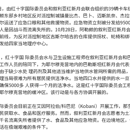
23日，由红十字国际委员会和叙利亚红新月会联合组织的39辆卡车
颇东部乡村地区反对派控制城镇曼比杰、巴卜、迈斯凯奈、杰拉
尔运送了应急口粮和其他救援物资。应急物资立刻被分发给9500
人是因战斗而流离失所的。10月28日，阿勒颇的叙利亚红新月会
前线，为反对派控制地区吉斯尔哈吉的仓库提供拐杖、轮椅和绑
发给四家当地理疗中心。
0日，红十字国 际委员会水与卫生设施工程师在叙利亚红新月会和
工作人员的陪同下，为耶尔穆克营地内的巴勒斯坦红新月会代表
由于缺少水处 理药剂及其他适当维护当地供水管网所需的用品
理当局很难为所有居民提供洁净水。当地四口水井提供的水一旦
确保5000多 人获得一个月的洁净水。这是红十字国际委员会工
耶尔穆克营地的缓冲区。该行动是与各方协调开展的。
际委员会目前正在艾因阿拉伯/科巴尼（Kobani）开展工作，那
民获取水、食品和医疗服务。然而，叙利亚红新月会志愿者为土
千名流离失所者提供了水、食品及其他应急物资。在边境地区，
活在极端艰难的条件下。