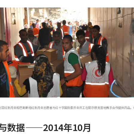
亚红新月会和巴勒斯坦红新月会志愿者与红十字国际委员会员工在耶尔穆克营地携手合作提供药品。© SAR
与数据——2014年10月