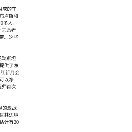
组成的车
布卢斯和
0多人，
 志愿者
带。这些
巴勒斯坦
提供了净
，红新月会
可以净
程师首次
里的激战
耳其边境
估计有20