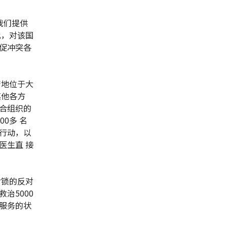
我们提供
此，对该国
促冲突各
营地位于大
其他各方
合组织的
0多 名
行动，以
医生直 接
封锁的反对
治5000
服务的状