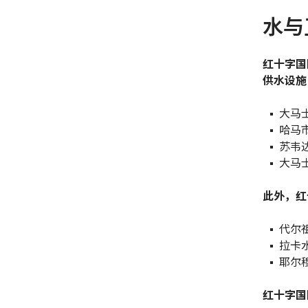
水与
红十字国
供水设施
大马
哈马
苏韦
大马士
此外，红
代尔
拉卡
耶尔
红十字国