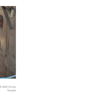
C/Vivian
Toumeh