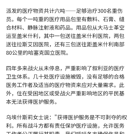
派发的医疗物资共计六吨——足够治疗300名重伤
员。每个一吨重的医疗用品包里有敷料、石膏、缝
合材料、静脉注射液和药品。用品包从大马士革空
运至盖米什利，其中一包送往盖米什利医院，两包
送往拉斯艾因医院，还有三包送往距盖米什利南部
80公里的哈塞克国立医院。
四年多来战火从未停息，严重影响了叙利亚的医疗
卫生体系。几十处医疗设施被毁，没有足够的合格
医务工作者及适当的医疗物资来应对大量需求。此
外，住在受困地区或受战火严重影响地区的平民基
本无法获得医护服务。
乌埃什斯莉女士说："获得医护服务是不可剥夺的权
利。所有战斗方都有责任保护医疗设施，允许医务
工作者公正履行其职责。我们呼吁各方确保伤员和