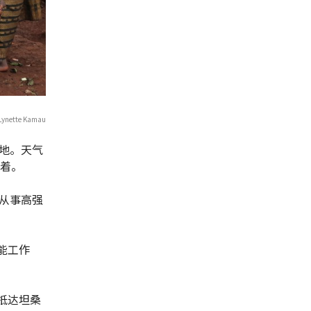
ette Kamau
地。天气
耍着。
从事高强
不能工作
抵达坦桑