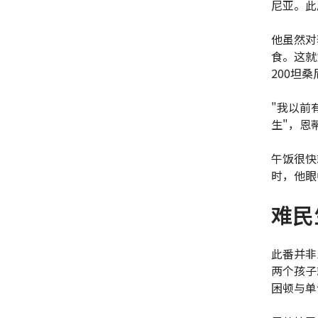
尼亚。此
他虽然对
食。这就
200坦
"我以前
生"，恩
午饭很快
时，他眼
难民
此番并非
两个孩子
困顿与单