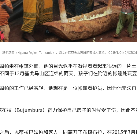
戈马区（Kigoma Region, Tanzania），妇女在尼亚鲁古苏难民营捣木薯根。 CC BY-NC-ND/ICRC/Lyn
姆帕坐在帐篷外面，他的目光似乎在凝视着看起来很远的一片土
不同于12月基戈马山区连绵的雨天。孩子们在附近的帐篷处玩
姆帕的工作已经减轻，他现在是一位帐篷看护员，因为他无法再
琼布拉（Bujumbura）奋力保护自己房子的时候受了伤，因此
之后，恩蒂拉巴姆帕和家人一同离开了布琼布拉，在2015年7月