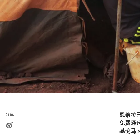
恩蒂拉巴
分享
免费通
基戈马