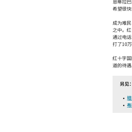
恩蒂拉巴
希望很快
成为难民
之中。红
通过电话
打了10
红十字国
道的待遇
另见
坦
布