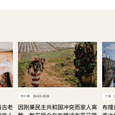
照片集
26-03-2026
文章
最古老
因刚果民主共和国冲突而家人离
布隆
踪亲人
散，数万民众在布隆迪布苏马营
离之