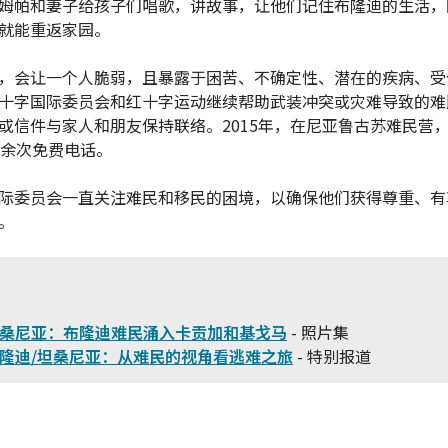
姆帕和妻子给孩子们唱歌，讲故事，让他们记住布隆迪的生活，
就能重返家园。
，会让一个人脆弱，且暴露于困苦、不确定性、潜在的疾病、受
十字国际委员会和红十字运动继续帮助武装冲突或灾难导致的难
或信件与家人和朋友保持联络。2015年，在尼亚鲁古苏难民营
万余次免费电话。
际委员会一直关注难民和移民的困境，以确保他们获得尊重、有
。
：
桑尼亚：布隆迪难民涌入卡贡加和基戈马
- 照片集
隆迪/坦桑尼亚：从难民的视角看逃难之旅
- 特别报道