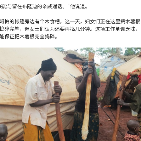
兴能与留在布隆迪的亲戚通话。"他说道。
姆帕的帐篷旁边有个木食槽，这一天，妇女们正在这里捣木薯根
捣碎完毕，但女士们认为还要再捣几分钟。这项工作单调乏味，
能保证把木薯根完全捣碎。