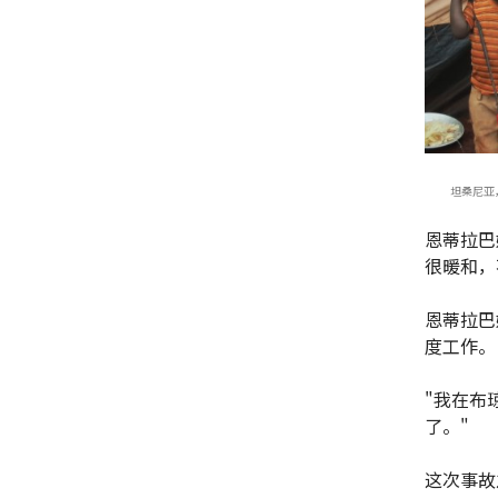
坦桑尼亚，基
恩蒂拉巴
很暖和，
恩蒂拉巴
度工作。
"我在布
了。"
这次事故