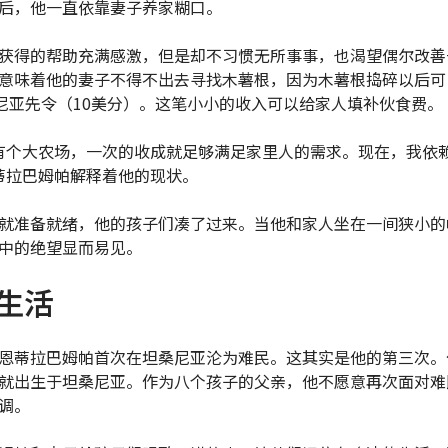
后，他一直依靠妻子养家糊口。
获得的帮助充满感激，但是却不习惯无所事事，也渴望偶尔改善
意味着他的妻子不得不出去寻找木薯根，因为木薯根捣碎以后可
桑尼亚先令（10美分）。这笔小小的收入可以给家人填补伙食费。
有个大农场，一次的收成就足够满足家里人的需求。现在，我依
蒂拉巴姆帕解释着他的现状。
就准备就绪，他的孩子们凑了过来。当他和家人坐在一间狭小的
中的绝望显而易见。
生活
恩蒂拉巴姆帕首次在坦桑尼亚沦为难民。这其实是他的第三次。
就出生于坦桑尼亚。作为八个孩子的父亲，他不愿意再次面对难
调。