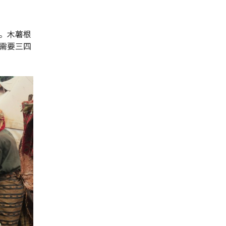
。木薯根
需要三四