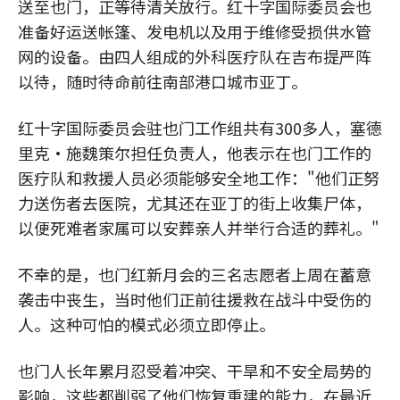
送至也门，正等待清关放行。红十字国际委员会也
准备好运送帐篷、发电机以及用于维修受损供水管
网的设备。由四人组成的外科医疗队在吉布提严阵
以待，随时待命前往南部港口城市亚丁。
红十字国际委员会驻也门工作组共有300多人，塞德
里克•施魏策尔担任负责人，他表示在也门工作的
医疗队和救援人员必须能够安全地工作："他们正努
力送伤者去医院，尤其还在亚丁的街上收集尸体，
以便死难者家属可以安葬亲人并举行合适的葬礼。"
不幸的是，也门红新月会的三名志愿者上周在蓄意
袭击中丧生，当时他们正前往援救在战斗中受伤的
人。这种可怕的模式必须立即停止。
也门人长年累月忍受着冲突、干旱和不安全局势的
影响，这些都削弱了他们恢复重建的能力，在最近