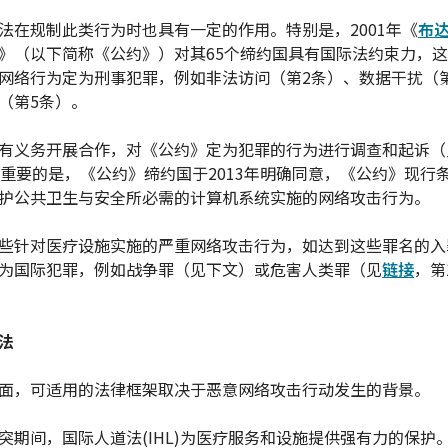
法在规制此类行为时也具有一定的作用。特别是，2001年《
布
》（以下简称《公约》）对其65个缔约国具有国际法约束力，
网络行为定为刑事犯罪，例如非法访问（第2条）、数据干扰（
（第5条）。
有义务开展合作，对《公约》定为犯罪的行为进行调查和起诉（见
。重要的是，《公约》缔约国于2013年明确同意，《公约》现行
护公共卫生与安全所必需的计算机系统实施的网络攻击行为。
些针对医疗设施实施的严重网络攻击行为，如达到这些罪名的入
为国际犯罪，例如战争罪（见下文）或危害人类罪（见
链接
，第1
法
面，可适用的法律框架取决于恶意网络攻击行动发生的背景。
突期间，国际人道法(IHL)为医疗服务和设施提供强有力的保护