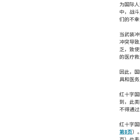
为国际人
中，战斗
们的不幸
当武装冲
冲突导致
乏，致使
的医疗救
因此，国
具和医务
红十字国
到，此类
不得通过
红十字国
第8页
）
页）也表