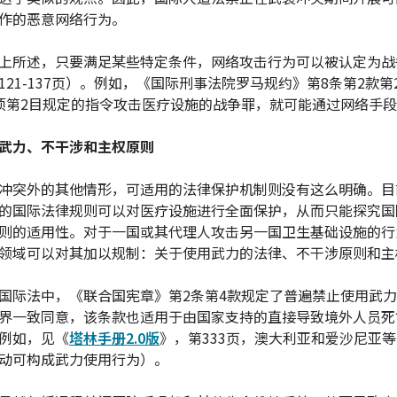
作的恶意网络行为。
上所述，只要满足某些特定条件，网络攻击行为可以被认定为战
121-137页）。例如，《国际刑事法院罗马规约》第8条第2款第2
项第2目规定的指令攻击医疗设施的战争罪，就可能通过网络手
武力、不干涉和主权原则
冲突外的其他情形，可适用的法律保护机制则没有这么明确。目
的国际法律规则可以对医疗设施进行全面保护，从而只能探究国
则的适用性。对于一国或其代理人攻击另一国卫生基础设施的行
领域可以对其加以规制：关于使用武力的法律、不干涉原则和主
国际法中，《联合国宪章》第2条第4款规定了普遍禁止使用武
界一致同意，该条款也适用于由国家支持的直接导致境外人员死
例如，见《
塔林手册2.0版
》，第333页，澳大利亚和爱沙尼亚
动可构成武力使用行为）。