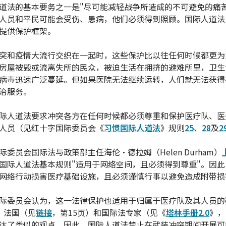
道法的基本要务之一是"尽可能减轻战争所造成的不可避免的痛苦
人员和平民可能会受伤、患病，他们必须得到照顾。国际人道法
提供保护框架。
突和疫情大流行交织在一起时，这些保护比以往任何时候都更为
房屋被毁或流离失所的民众，被迫生活在拥挤的避难所里，卫生
病毒迅速广泛蔓延。但如果医院无法继续运转，人们就无法获得
治服务。
际人道法要求冲突各方在任何时候都必须尊重和保护医疗队、医
人员（见红十字国际委员会《
习惯国际人道法
》规则
25
、
28
及
2
际委员会国际法与政策部主任海伦·德拉姆（Helen Durham）
国际人道法基本规则"适用于网络空间，且必须得到尊重"。因此
网络行动损害医疗基础设施，且必须谨慎行事以避免造成附带损
际委员会认为，这一法律保护也适用于归属于医疗队及其人员的
。法国（见
链接
，第15页）和国际法专家（见《
塔林手册2.0
》，
达了类似的观点。因此，国际人道法禁止在武装冲突期间开展可