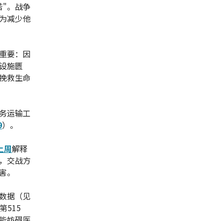
"。战争
为减少他
重要：因
设施匮
挽救生命
务运输工
9
）。
上周
解释
，交战方
害。
数据（见
第515
能妨碍医