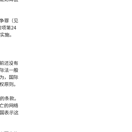
争罪（见
项第24
段实施。
前还没有
际法一般
为，国际
权原则。
力的条款。
亡的网络
等国表示这