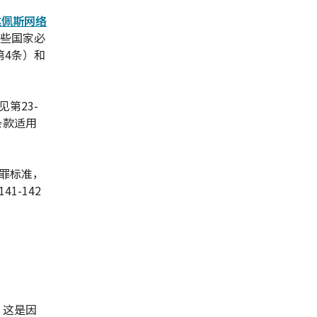
达佩斯网络
这些国家必
第4条）和
第23-
条款适用
罪标准，
41-142
。这是因