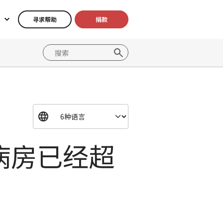
寻求帮助
捐款
病房已经超