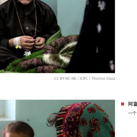
CC BY-NC-ND / ICRC / Thomas Glass
阿
一个