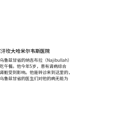
富汗坎大哈米尔韦斯医院
乌鲁兹甘省的纳吉布拉（Najibullah）
吃午餐。他今年5岁，患有肾病综合
肾脏受到影响。他是转诊来到这里的，
乌鲁兹甘省的医生们对他的病无能为