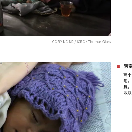
CC BY-NC-ND / ICRC / Thomas Glass
阿
两个
睡。
复。
数以