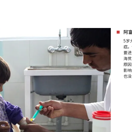
阿
5岁
症。
要进
海贫
原因
影响
也没