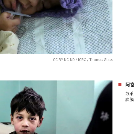
CC BY-NC-ND / ICRC / Thomas Glass
阿
苏莱
脑膜