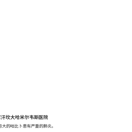
富汗坎大哈米尔韦斯医院
月大的哈比卜患有严重的肺炎。