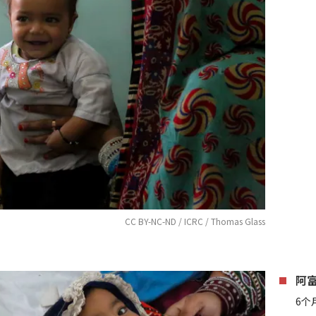
CC BY-NC-ND / ICRC / Thomas Glass
阿
6个