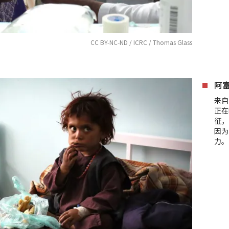
CC BY-NC-ND / ICRC / Thomas Glass
阿
来自
正在
征，
因为
力。