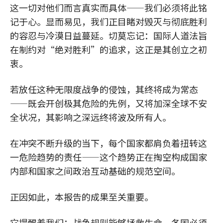
这一切对他们而言真实而具体——我们必须将此铭
记于心。显而易见，我们正目睹对毁灭与彻底胜利
的容忍与冷漠日益蔓延。切莫忘记：国际人道法旨
在制约对“绝对胜利”的追求，这正是其创立之初
衷。
若放任这种无限度战争的侵蚀，其终将成为常态
——既会开创极其危险的先例，又将加深全球不安
全状况，其影响之深远终将波及所有人。
在冲突不断升级的当下，每个国家都肩负着扭转这
一危险趋势的责任——这个趋势正在掏空构成国家
内部和国家之间政治互动基础的规范空间。
正因如此，本报告的成果至关重要。
它提醒着我们：战争规则能够拯救生命，各国必须