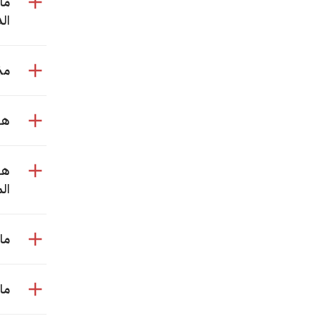
ما
ال
مت
هل
هل
ال
ما
ما