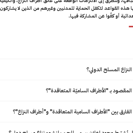
باقها، وتتطرق إلى الالتزامات الواقعة على عاتق أطراف النزاع، والكيفية
 هذه القواعد لتكفل الحماية للمدنيين وغيرهم من الذين لا يشاركون 
دائية أو كفّوا عن المشاركة فيها.
 النزاع المسلح الدولي؟
 المقصود بـ "الأطراف الساميّة المتعاقدة"؟
 الفارق بين "الأطراف السامية المتعاقدة" و"أطراف النزاع"؟
 يُشترط وجود إعلان رسمي للحرب لنشوء نزاع مسلح دولي؟