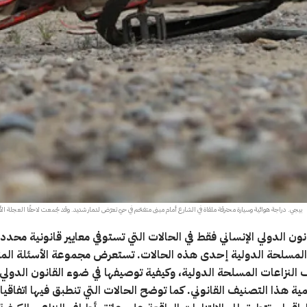
بيجي. دراجة هوائية وسيارة محترقة ملقاة في الشارع أمام مبنى متفحّم في حيّ تعرّض لدمار شديد. وقد جُمعت لاحقًا العجلة 
نون الدولي الإنساني فقط في الحالات التي تستوفي معايير قانونية محددة
 المسلحة الدولية إحدى هذه الحالات. تستعرض مجموعة الأسئلة المت
النزاعات المسلحة الدولية، وكيفية توصيفها في ضوء القانون الدولي ا
 هذا التصنيف القانوني. كما توضح الحالات التي تنطبق فيها اتفاق