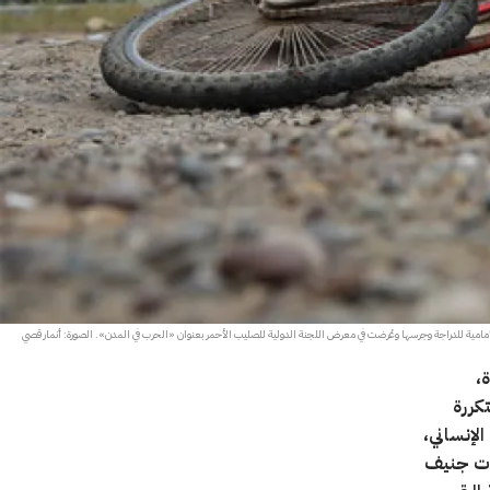
الأمامية للدراجة وجرسها وعُرضت في معرض اللجنة الدولية للصليب الأحمر بعنوان «الحرب في المدن». الصورة: أنمار قصي
،
كررة
لإنساني،
يات جنيف