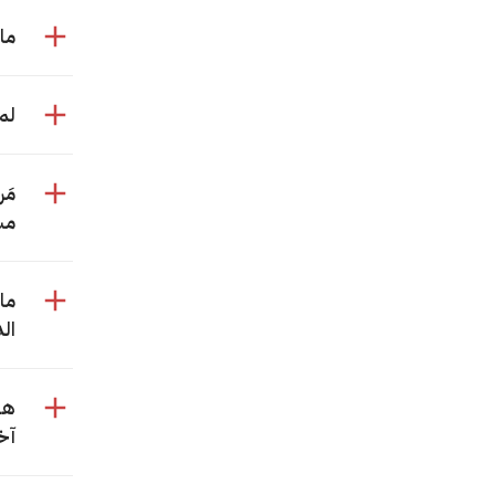
ما
لم
مَ
مس
ما
ال
هل
آخ