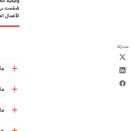
وكيفية انط
صُمّمت بها
الأعمال الع
مشاركة
ما
ما
ما
هل