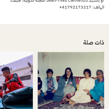
أو بالسيد Jean-Yves Clémenzo اللجنة الدولية، جنيف،
الهاتف: 41792173217+
ذات صلة