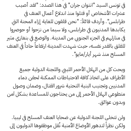
في تونس السيد "انتوان جران" في هذا الصدد: "لقد أصيب
عشرات الأشخاص أو قتلوا منذ اندلاع أعمال العنف في
طرابلس". وأردف قائلاً: "نحن قلقون للغاية إزاء المحنة التي
يكابدها المدنيون في طرابلس، ولا سيما من نزحوا أو حوصروا
في منازلهم في الجزء الجنوبي من المدينة. والوضع في بنغازي مثير
للقلق بالقدر نفسه، حيث شهدت المدينة ارتفاعاً حاداً في العنف
المسلح منذ شهر أيار/مايو".
ويحث كل من الهلال الأحمر الليبي واللجنة الدولية جميع
الأطراف على اتخاذ كافة الاحتياطات الممكنة لحقن دماء
المدنيين وتجنيب البنية التحتية شرور القتال، وضمان وصول
متطوعي الهلال الأحمر إلى من يحتاجون للمساعدة بشكل آمن
وبدون عوائق.
ولن تتخلى اللجنة الدولية عن ضحايا العنف المسلح في ليبيا.
ولكن نظراً لتدهور الأوضاع الأمنية نُقل موظفوها الدوليون إلى