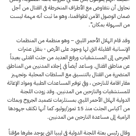
نحاول أن نتفاوض مع الأطراف المنخرطة في القتال من أجل
ضمان الوصول الآمن لطواقمنا، وهو ما ثبت أنه مهمة ليست
من السهولة بمكان".
وقد قام الهلال الأحمر الليبي – وهو منظمة من المنظمات
الإنسانية القليلة التي لها وجود على الأرض - بنقل عشرات
الجرحى إلى المستشفيات ورفع العديد من جثث القتلى بعيداً
عن مناطق القتال. وساعد أيضاً في إجلاء المدنيين من المناطق
المتضررة من القتال بالتنسيق مع السلطات المحلية ،وتجهــيز
مقار اقامة للنازحين ، وفي توفير المساعدات الطبية ومواد الإغاثة
للمستشفيات والنازحين من المدنيين. وقد زودت اللجنة
الدولية الهلال الأحمر الليبي بمستلزمات تضميد الجروح وبمئات
من أكياس الجثث منذ 15 تموز/يوليو، كما أنها تكثف جهودها
الرامية إلى مساعدة النازحين من المدنيين.
وقال رئيس بعثة اللجنة الدولية في ليبيا التي يوجد مقرها مؤقتاً