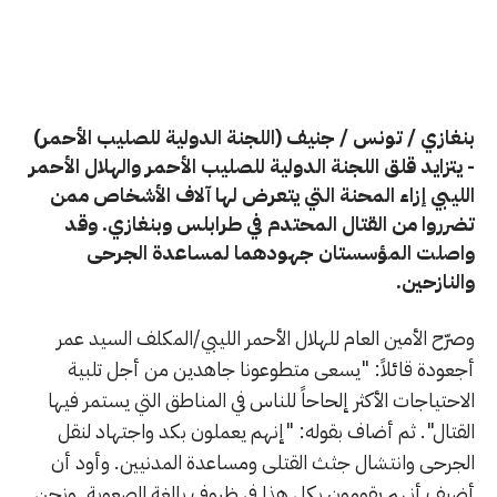
بنغازي / تونس / جنيف (اللجنة الدولية للصليب الأحمر)
- يتزايد قلق اللجنة الدولية للصليب الأحمر والهلال الأحمر
الليبي إزاء المحنة التي يتعرض لها آلاف الأشخاص ممن
تضرروا من القتال المحتدم في طرابلس وبنغازي. وقد
واصلت المؤسستان جهودهما لمساعدة الجرحى
والنازحين.
وصرّح الأمين العام للهلال الأحمر الليبي/المكلف السيد عمر
أجعودة قائلاً: "يسعى متطوعونا جاهدين من أجل تلبية
الاحتياجات الأكثر إلحاحاً للناس في المناطق التي يستمر فيها
القتال". ثم أضاف بقوله: "إنهم يعملون بكد واجتهاد لنقل
الجرحى وانتشال جثث القتلى ومساعدة المدنيين. وأود أن
أضيف أنهم يقومون بكل هذا في ظروف بالغة الصعوبة. ونحن