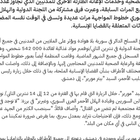
الصحية وخدمات الإغاثة الطارئة الأخرى للمدنيين الذي تجاوز عد
ع المرات السابقة، وعبرت فرق مشتركة من اللجنة الدولية والهلال 
سوري خطوط المواجهة مرات عديدة وتسنى في الوقت نفسه المضي
ات المتعلقة بالقضايا الإنسانية.
 المسلح الدائر في سورية بلا هوادة ويؤثر على الملايين من المدنيين في جميع أن
وقدمت اللجنة الدولية في تشرين الثاني/نوفمبر مواد غذائ
 المسجل في جميع الشهور الماضية. وقامت المنظمة أيضاً بعبور خطوط المواج
يفة والرعاية الصحية للمدنيين المحتاجين إليها. وبالإضافة إلى ذلك، واصلت ال
ختلف الأطراف بشأن القضايا الإنسانية الملحة، بما في ذلك خلال زيارة رئيس ا
ليب الأحمر، السيد "بيتر مورير"، إلى دمشق.
وناقش السيد "مورير"، خلال الزيارة التي قام بها في الفترة من 2
ين السوريين وقيادة الهلال الأحمر العربي السوري، وغيرير" في برزة: "لا توجد ف
ة مجتمعية لم تتضرر من القتال". وأضاف قائلاً: "سينصب الكثير من الجهد ع
مع ذلك، فإن الاحتياجات تتزايد بمعدل سريع، بما يفرض ضرورة تمكيننا من ا
 الناس في أي مكان من البلد".
 مورير، أثناء وجوده في دمشق، دعوته إلى جميع الأطراف بالوفاء بالتزاماتها ب