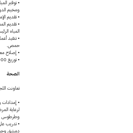
ومخيم الدو
• تقديم الإ
• تقديم ال
المياه الرئ
• تنفيد أعم
حمص.
• إصلاح معد
• توزيع 000 20 زجاجة مياه على الأشخاص الذين فروا من القتال في مدينة درعا.
الصحة
تعاونت اللج
• إمدادات و
لرعاية الم
وطرطوس ويمكنها
دمشق وحمص