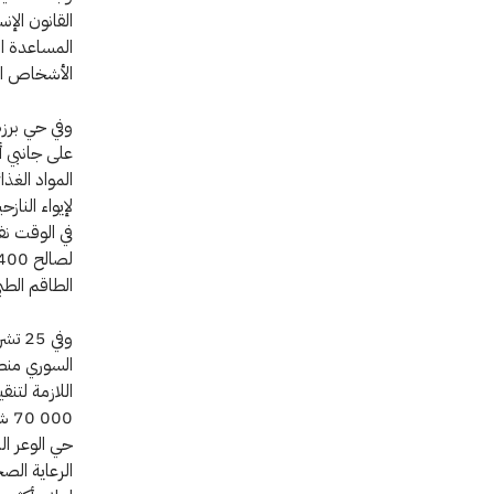
القانون الإن
المساعدة ال
الأشخاص الم
وفي حي برزة
على جانبي 
المواد الغذ
لإيواء الناز
في الوقت نف
الطاقم الطب
وفي 
السوري منط
اللازمة لتن
حي الوعر ا
الرعاية الص