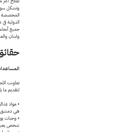
لعلاج أكثر من 700 م
وتشكل سورية
الدولية في
جميع أنحاء 
ولبنان والع
حقائق و
المساعدات
تعاونت اللج
لتقديم ما يل
هي دمشق و
شخص يعيشون