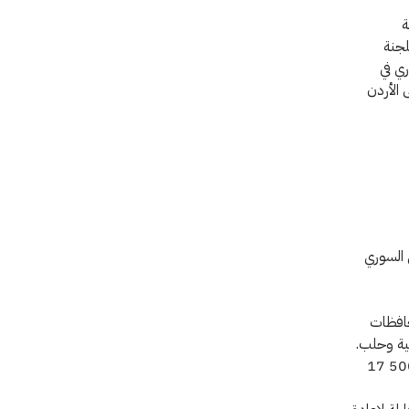
ة
في مكاتب اللجنة
ي في
 الأردن
 السوري
 542 شخص معظمهم من النازحين بسبب القتال في 10 محافظات
ة وحلب.
• وجبات يومية في مطابخ جماعية مدعومة من الهلال الأحمر العربي السوري لما يزيد عن 500 17