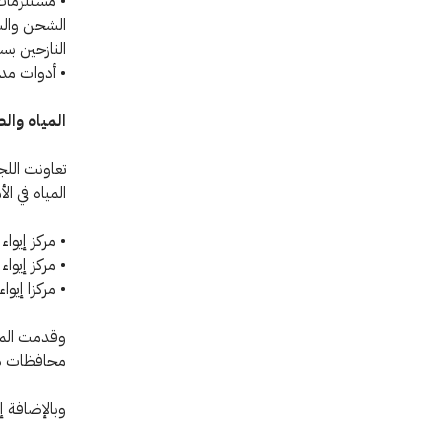
• مستلزمات 
النازحين بس
• أدوات مدرسية لحوالي 400 4 ط
المياه وا
تعاونت اللج
المياه في الأ
• مركز إيواء 
• مركز إيواء ي
• مركزا إيواء ي
وقدمت المنظ
محافظات دي
وبالإضافة إل