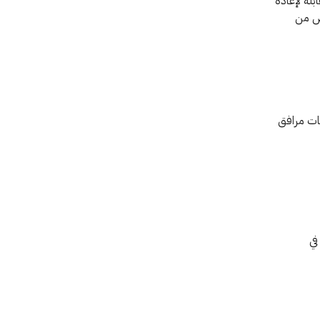
بلة لإعادة
لوازم الضرورية لأكثر من 000 150 شخص من
ات مرافق
في