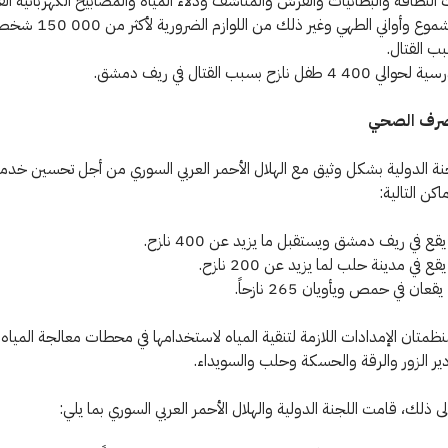
النظافة والبطانيات والفرش والمناشف ودلاء المياه والمصابيح الكهربائية القا
الشحن والشموع وأواني الطهي وغير ذلك من ال
بب القتال.
فل نازح بسبب القتال في ريف دمشق.
لصرف الصحي
نة الدولية بشكل وثيق مع الهلال الأحمر العربي السوري من أجل تحسين خدم
ماكن التالية:
يقع في ريف دمشق ويستقبل ما يزيد عن 400 نازح.
قع في مدينة حلب لما يزيد عن 200 نازح.
قعان في حمص ويأويان 265 نازحاً.
متان الإمدادات اللازمة لتنقية المياه لاستخدامها في محطات معالجة المياه 
ر الزور والرقة والحسكة وحلب والسويداء.
ى ذلك، قامت اللجنة الدولية والهلال الأحمر العربي السوري بما يلي: