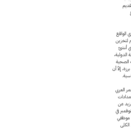
قديم
ي الواقع
 لتخزين
ي أنشئ
ة الدولية،
ة الصحية
زة، إلاّ أن
سية.
مر العربي
مدادات
يزيد عن
وجرت في 1 تشرين الثاني/نوفمبر في
ع موظفي
الكلى