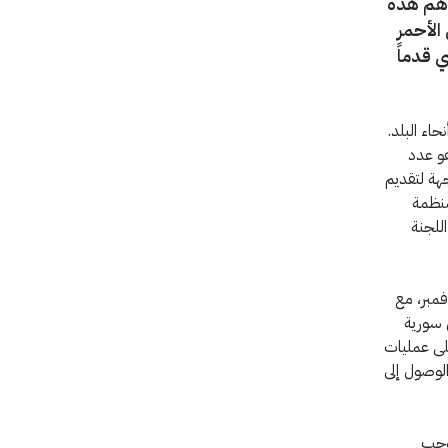
دهم هذه
الأحمر
 قدماً
حاء البلد.
ية لفائدة 000 542 شخص، وهو عدد
هة لتقديم
منظمة
للجنة
1 إلى 14 تشرين الثاني/ نوفمبر، مع
ي سورية
لى عمليات
لوصول إلى
موجب