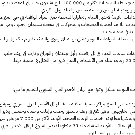
• توفير المياه بواسطة الشاحنات لأكثر من 000 100 نازح يقيمون حالياً في المعضم
ير ومدينة الرستن ومدينة حمص والنبك وتل الكردي.
مدادات اللازمة لاختبار المياه وتحليلها لمحطة ضخ المياه الواقعة في حي المزر
معدات اللازمة لحماية المضخات والمحركات في محطة سليمان الحلبي، وهي
يسية في مدينة حلب.
ال الصيانة للمولدات الموجودة في تل شنان ونوى والشكتلية وأم مكحول والس
ات شبكات المياه في تل رفعت ونُبل وعندان والجراح وأتارب في ريف حلب.
نة الدولية بشكل وثيق مع الهلال الأحمر العربي السوري لتقديم ما يلي:
دعم مالي لتسع مراكز صحية متنقلة تابعة للهلال الأحمر العربي السوري ومرفق
رضى الخارجيين، وهي تقع في ريف دمشق وحلب وإدلب وحماة وحمص ودير ال
 معاً توفير خدمات الرعاية الصحية الأولية لأكثر من 000 7 مريض شهرياً.
• تدريب على الإسعافات الأولية استفاد منه 90 متطوعاً تابعين لفروع الهلال الأح
 وطرطوس ودير الزور.