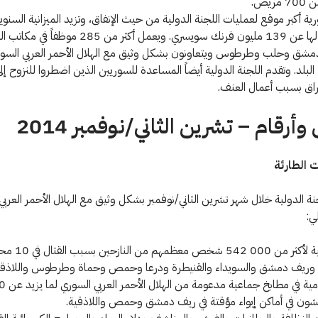
ريض.
 أكبر موقع لعمليات اللجنة الدولية من حيث الإنفاق، وتزيد الميزانية السنوي
المخصصة لها عن 139 مليون فرنك سويسري. ويعمل أكثر من 285 موظفاً 
 دمشق وحلب وطرطوس ويتعاونون بشكل وثيق مع الهلال الأحمر العربي السور
البلد. وتقدم اللجنة الدولية أيضاً المساعدة للسوريين الذين اضطروا للنزوح إلى
راق بسبب أعمال العنف.
أرقام – تشرين الثاني/نوفمبر 2014
 الطارئة
نة الدولية خلال شهر تشرين الثاني/نوفمبر بشكل وثيق مع الهلال الأحمر العربي
ي:
• مواد غذائية لأكثر من 000
ريف دمشق والسويداء والقنيطرة ودرعا وحمص وحماة وطرطوس واللاذقي
 في أماكن إيواء مؤقتة في ريف دمشق وحمص واللاذقية.