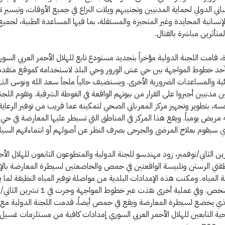
ساني الدولي لحماية المدنيين وتجنيبهم ويلات النزاع في جميع الأوقات، وتيسير ت
إنسانية المحايدة وغير المتحيزة والمستقلة، بما فيها المساعدة الطبية، لجميع
تأثرين مباشرة بالقتال.
، قامت اللجنة الدولية مؤخراً بتجديد مستودع تابع للهلال الأحمر العربي السور
أحد خطوط المواجهة بين حي عش الورور وحي البلد لاستخدامه كموقع متقدم
ائية والمساعدات الضرورية الأخرى. ويستضيف حالياً ملجأ سعد الله ونوس الذ
حين مدنيين أجبروا على الفرار من بيوتهم الواقعة في الغوطة الشرقية. وتقوم اللجن
سه، بتطوير وتجهيز مركز المعرباني الصحي لتمكينه عما قريب من توفير الرعاي
لصالح 400 مريض يومياً. ويقع هذا المركز في المناطق التي تسيطر عليها المعارضة في حي بر
ي سيقوم بعلاج المرضى والجرحى بصرف النظر عن أصولهم أو انتماءاتهم السيا
25 تشرين الثاني/نوفمبر، زود مهندسو للجنة الدولية والمتطوعون التابعون للهلال الأح
قتي الرستن وتلبيسة الواقعتين في حمص والخاضعتين لسيطرة المعارضة بالإ
قية المياه. ومكنت هذه الإمدادات البلدية من مواصلة توفير المياه النظيفة لما 
000 70 شخص. وفي عملية أخرى نفذت عبر خطوط المواجهة 
لذي يخضع لسيطرة المعارضة ويقع في حمص أيضاً، قدمت اللجنة الدولية م
حية التابعين للهلال الأحمر العربي السوري إمدادات كافية من مستلزمات غسيل 