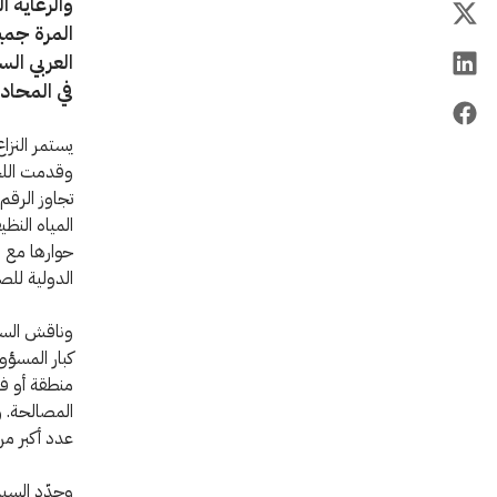
والرعاية 
المرة جمي
العربي ال
في المحادث
يستمر النزاع
تجاوز الرقم
المياه النظ
حوارها مع م
الدولية للص
كبار المسؤول
منطقة أو فئ
المصالحة. و
عدد أكبر من
وجدّد السيد