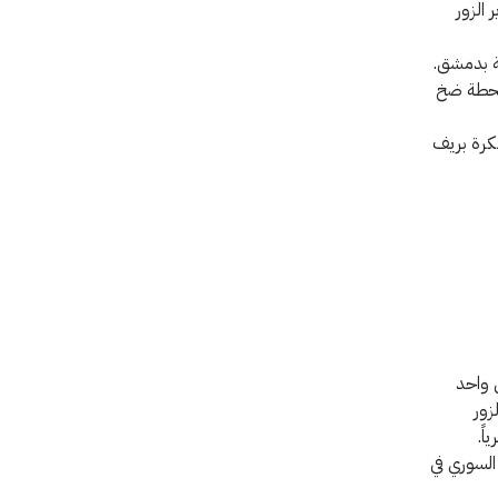
ية ودير الزور
عة بدمشق.
 محطة ضخ
ُكرة بريف
 واحد
زور
مر العربي السوري في