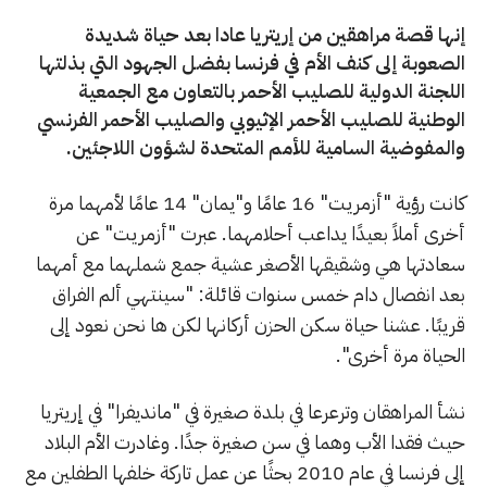
إنها قصة مراهقين من إريتريا عادا بعد حياة شديدة
الصعوبة إلى كنف الأم في فرنسا بفضل الجهود التي بذلتها
اللجنة الدولية للصليب الأحمر بالتعاون مع الجمعية
الوطنية للصليب الأحمر الإثيوبي والصليب الأحمر الفرنسي
والمفوضية السامية للأمم المتحدة لشؤون اللاجئين.
كانت رؤية "أزمريت" 16 عامًا و"يمان" 14 عامًا لأمهما مرة
أخرى أملاً بعيدًا يداعب أحلامهما. عبرت "أزمريت" عن
سعادتها هي وشقيقها الأصغر عشية جمع شملهما مع أمهما
بعد انفصال دام خمس سنوات قائلة: "سينتهي ألم الفراق
قريبًا. عشنا حياة سكن الحزن أركانها لكن ها نحن نعود إلى
الحياة مرة أخرى".
نشأ المراهقان وترعرعا في بلدة صغيرة في "مانديفرا" في إريتريا
حيث فقدا الأب وهما في سن صغيرة جدًا. وغادرت الأم البلاد
إلى فرنسا في عام 2010 بحثًا عن عمل تاركة خلفها الطفلين مع