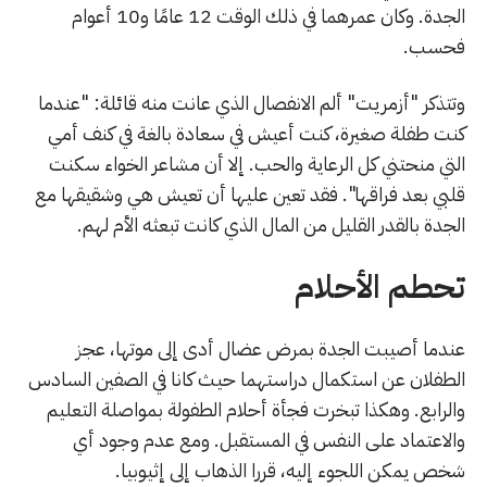
الجدة. وكان عمرهما في ذلك الوقت 12 عامًا و10 أعوام
فحسب.
وتتذكر "أزمريت" ألم الانفصال الذي عانت منه قائلة: "عندما
كنت طفلة صغيرة، كنت أعيش في سعادة بالغة في كنف أمي
التي منحتني كل الرعاية والحب. إلا أن مشاعر الخواء سكنت
قلبي بعد فراقها". فقد تعين عليها أن تعيش هي وشقيقها مع
الجدة بالقدر القليل من المال الذي كانت تبعثه الأم لهم.
تحطم الأحلام
عندما أصيبت الجدة بمرض عضال أدى إلى موتها، عجز
الطفلان عن استكمال دراستهما حيث كانا في الصفين السادس
والرابع. وهكذا تبخرت فجأة أحلام الطفولة بمواصلة التعليم
والاعتماد على النفس في المستقبل. ومع عدم وجود أي
شخص يمكن اللجوء إليه، قررا الذهاب إلى إثيوبيا.