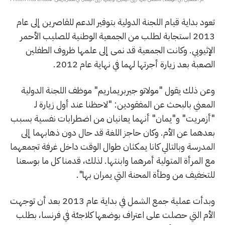
تعود بداية قيام اللجنة الدولية بتوفير الدعم للقاصرين إلى عام
2013 استجابة لطلب من الجمعية الوطنية للصليب الأحمر
الإثيوبي. وكانت الجمعية قد نمى إلى علمها ظروف الطفلين
الصعبة بعد زيارة أجرتها لهما في نهاية عام 2012.
وعن ذلك يقول "مولاتو جيربريماريم" موظف اللجنة الدولية
المعني بالبحث عن المفقودين: "لاحظنا عند أول زيارة لـ
"أزمريت" و"يمان" أنهما يعانيان من اضطرابات نفسية بسبب
بعدهما عن الأم. وكان حاجز اللغة قد حال دون ذهابهما إلى
المدرسة وبالتالي كانا يمكثان طوال الوقت داخل غرفة تجمعهما
مع المرأة المتولية أمرهما وابنتها. لذلك، قدمنا كل ما بوسعنا
للتخفيف من وطأة المحنة التي يمران بها".
وبدأت عملية جمع الشمل في بداية عام 2013 بعد أن توجهت
الأم التي حصلت على اعتراف بوضعها كلاجئة في فرنسا، بطلب