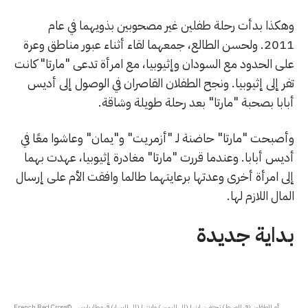
وهكذا بدأت رحلة طفلين غير مصحوبين بذويهما في عام
2011. ولحسن الطالع، جمعهما لقاء أثناء عبور مناطق وعرة
على الحدود مع السودان وإثيوبيا، مع امرأة تدعى "مارتا" كانت
تفر إلى إثيوبيا. ونجح الطفلان القاصران في الوصول إلى أديس
أبابا بصحبة "مارتا" بعد رحلة طويلة وشاقة.
وأصبحت "مارتا" حاضنة لـ "أزمريت" و"يمان" وعاشوا معًا في
أديس أبابا. وعندما قررت "مارتا" مغادرة إثيوبيا، عهدت بهما
إلى امرأة أخرى وعدتها برعايتهما طالما وافقت الأم على إرسال
المال اللازم لها.
بداية جديدة
أم الطفلين (في الوسط) تحتضن ابنها (إلى اليمين) وابنتها (إلى اليسار) في مطار باريس. ©French Red Cross