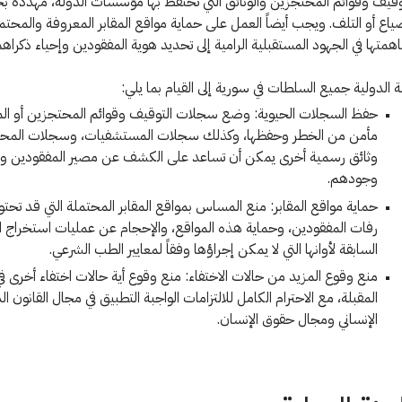
قيف وقوائم المحتجزين والوثائق التي تحتفظ بها مؤسسات الدولة، مهددة ب
اع أو التلف. ويجب أيضاً العمل على حماية مواقع المقابر المعروفة والمحت
همتها في الجهود المستقبلية الرامية إلى تحديد هوية المفقودين وإحياء ذكراهم
ة الدولية جميع السلطات في سورية إلى القيام بما يلي:
حفظ السجلات الحيوية: وضع سجلات التوقيف وقوائم المحتجزين أو الم
مأمن من الخطر وحفظها، وكذلك سجلات المستشفيات، وسجلات المحاك
وثائق رسمية أخرى يمكن أن تساعد على الكشف عن مصير المفقودين وأ
وجودهم.
حماية مواقع المقابر: منع المساس بمواقع المقابر المحتملة التي قد تحت
رفات المفقودين، وحماية هذه المواقع، والإحجام عن عمليات استخراج 
السابقة لأوانها التي لا يمكن إجراؤها وفقاً لمعايير الطب الشرعي.
منع وقوع المزيد من حالات الاختفاء: منع وقوع أية حالات اختفاء أخرى في 
المقبلة، مع الاحترام الكامل للالتزامات الواجبة التطبيق في مجال القانون ال
الإنساني ومجال حقوق الإنسان.