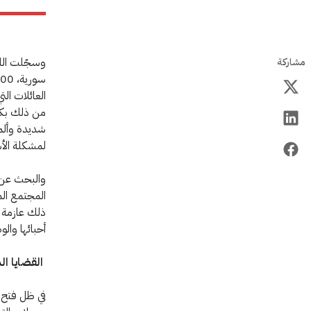
وسجّلت اللج
مشاركة
العائلات ال
من ذلك بكث
شديدة وألم 
لمشكلة الأش
والبحث عن 
المجتمع الم
ذلك عازمة ع
أحبائها وال
القضايا ا
في ظل فتح ا