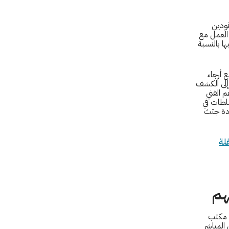
قودين
 العمل مع
ها بالنسبة
ع أرجاء
 إلى الكشف
م الفني
سلطات في
عادة جثث
لة
هم
ب مكتب
المباشر