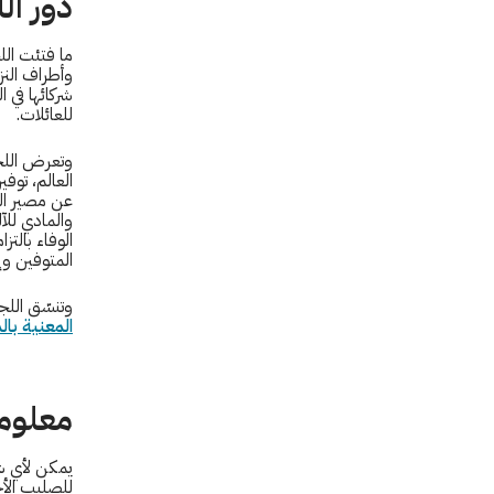
دور ال
ما فتئت الل
وأطراف النز
شركائها في ا
للعائلات.
وتعرض اللجنة
العالم، توف
عن مصير الم
والمادي للآ
الوفاء بالتز
المتوفين و
وتنسّق اللج
المعنية با
معلوما
يمكن لأي ش
للصليب الأح