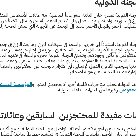
لجنة الدولية
جنة الدولية تعمل، خلال الثلاثة عشر عاماً الماضية، مع عائلات الأشخاص المف
اع في سورية. واشتمل هذا العمل على تقديم الدعم النفسي والمالي، فضلاً عن
لصليب الأحمر والهلال الأحمر سعياً إلى البحث عن الأجوبة التي تمسّ الحاجة إلي
 الدولية، استناداً إلى خبرتها الواسعة في سياقات النزاع وما بعد النزاع في جمي
ير خبرتها لجميع الأطراف التي تمارس السلطة في سورية في إطار جهودها الرامية
فقودين وأماكن وجودهم. وتتمتع اللجنة الدولية بخبرة واسعة في تقديم الدع
ليات المحلية المعنية بالمفقودين، بما في ذلك معايير الطب الشرعي، ودعم ال
اماتها بموجب القانون الدولي الإنساني، أي الالتزام بالبحث عن المفقودين واست
إدارة عملية الكشف عن هوية أصحابها.
نة الدولية عملها مع جهات فاعلة أخرى كالمجتمع المدني و
المؤسسة المستق
لمفقودين
وغيرها من الجهات الفاعلة الدولية.
ت مفيدة للمحتجزين السابقين وعائلات
خص يبحث عن أجوبة تتعلق بأحبائه التواصل مع اللجنة الدولية أو مع أقر
مر أو الهلال الأحمر. وأنشأت اللجنة الدولية في دمشق خطوطاً ساخنة للاتصال 