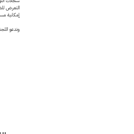
سجلات التو
التعرض للضي
إمكانية مسا
وتدعو اللجن