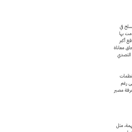
سلح في
قدمت بها
قع أكبر
اق معاناة
 التصدي
منظمات
قى رغم
عرفة مصير
همة، مثل