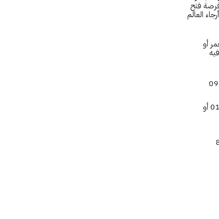
 فرصة فتح
جاء العالم
مر أو
فيه
إذا كنت في الأردن، يرجى الاتصال باللجنة الدولية للصليب الأحمر على الرقم 0165901999 أو