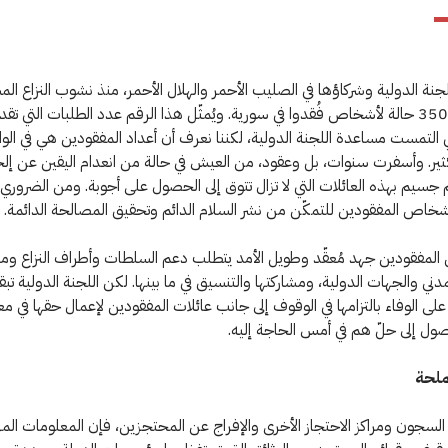
نة الدولية وشركاؤها في الصليب الأحمر والهلال الأحمر، منذ نشوب النزاع الم
سورية، 35000 حالة لأشخاص فُقدوا في سورية. ويُمثّل هذا الرقم عدد الطلبات التي ت
تي التمست مساعدة اللجنة الدولية، لكننا نعرف أن أعداد المفقودين هي في الوا
ير. وأسفرت سنوات، بل وعقود، من العيش في حالة من انعدام اليقين عن إلح
جسيم بهذه العائلات التي لا تزال تتوق إلى الحصول على أجوبة. ومن الضروري
خاص المفقودين للتمكّن من نشر السلام الدائم وتحقيق المصالحة الدائمة.
المفقودين جهد مُعقّد وطويل الأمد يتطلب دعم السلطات وأطراف النزاع و
دني والجهات الدولية، ومشاركتها والتنسيق في ما بينها. لكن اللجنة الدولية تب
لى الوفاء بالتزامها في الوقوف إلى جانب عائلات المفقودين لإعمال حقها في م
وصول إلى حلّ هم في أمس الحاجة إليه.
لملحة
لسجون ومراكز الاحتجاز الأخرى والإفراج عن المحتجزين، فإن المعلومات الم