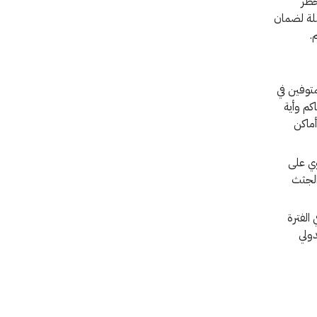
خطر
ملة لضمان
.
توفين في
م وأية
ماكن
وي على
الجثث
الفترة
دولي