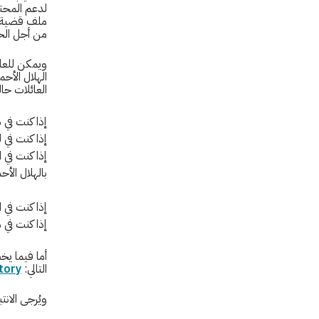
لدعم المحتج
ملف قضية في
من أجل الحص
ويمكن للعائ
الهلال الأح
العائلات حاليا
إذا كنت في سو
إذا كنت في لب
بالهلال الأحمر ا
إذا كنت في ال
إذا كنت في مصر
أما فيما يخ
التالي:
tory
ويُرجى الان