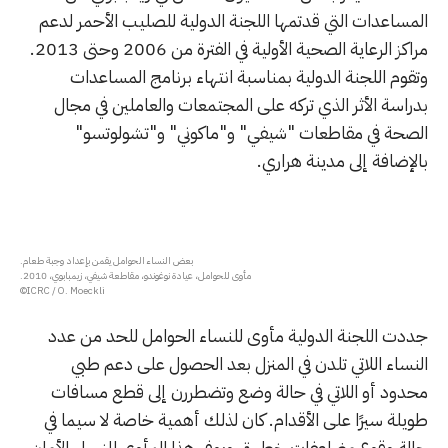
المساعدات التي قدتمها اللجنة الدولية للصليب الأحمر لدعم
مراكز الرعاية الصحية الأولية في الفترة من 2006 وحتى 2013.
وتقوم اللجنة الدولية بمناسبة انتهاء برنامج المساعدات
بدراسة الأثر الذي تركه على المجتمعات والعاملين في مجال
الصحة في مقاطعات "شيفي" و"ماكوني" و"تشولوتسو"
بالإضافة إلى مدينة هراري.
بعض النساء الحوامل يقمن بإعداد وجبة طعام.
مأوى للحوامل، عيادة نوغوندو، مقاطعة شيفي، زيمبابوي، 2010.
ICRC / O. Moeckli©
جددت اللجنة الدولية مأوى للنساء الحوامل للحد من عدد
النساء اللاتي تلدن في المنزل بعد الحصول على دعم طبي
محدود أو اللاتي في حالة وضع وتضطررن إلى قطع مسافات
طويلة سيرًا على الأقدام. كان لذلك أهمية خاصة لا سيما في
حالة وقوع مضاعفات خطيرة. ويوفر هذا المأوى للنساء الأمان