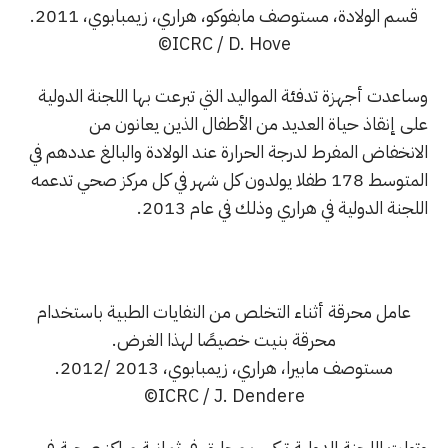
قسم الولادة، مستوصف مابفوكو، هراري، زيمبابوي، 2011.
ICRC / D. Hove©
وساعدت أجهزة تدفئة المواليد التي تبرعت بها اللجنة الدولية
على إنقاذ حياة العديد من الأطفال الذين يعانون من
الانخفاض المفرط لدرجة الحرارة عند الولادة والبالغ عددهم في
المتوسط 178 طفلا يولدون كل شهر في كل مركز صحي تدعمه
اللجنة الدولية في هراري وذلك في عام 2013.
عامل محرقة أثناء التخلص من النفايات الطبية باستخدام
محرقة بنيت خصيصًا لهذا الغرض.
مستوصف مابيرا، هراري، زيمبابوي، 2013 /2012.
ICRC / J. Dendere©
وتولت اللجنة الدولية تركيب محارق في ثمانية مراكز صحية في