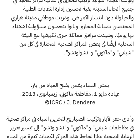
جميع أنحاء المدينة بغية تحسين إدارة النفايات الطبية
والحيلولة دون انتشار الأمراض. ودربت موظفي مدينة هراري
المختصين بصيانة المحارق وباتوا يتحملون مسؤولية الاعتناء
بها يوميًا. وشيدت مرافق مماثلة جرى تكييفها مع البيئة
المحلية أيضًا في بعض المراكز الصحية المختارة في كل من
"شيفي" و"ماكوني" و"تشولوتشو".
بعض النساء يقمن بضخ المياه من بئر.
عيادة مايو 1، مقاطعة ماكوني، زيمبابوي، 2013.
ICRC / J. Dendere©
وأدى حفر الآبار وتركيب الصهاريج لتخزين المياه في مراكز صحية
في مقاطعات شيفي" و"ماكوني" و"تشولوتشو" إلى تيسير تعزيز
الرعاية الصحية نظرًا لحاجة هذه المراكز لكميات كبيرة من المياه