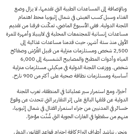
وبالإضافة إلى المساعدات الطبية التي تقدمها، لا يزال وضع
الغذاء وسبل كسب العيش في شمال إثيوبيا محط اهتمام
اللجنة الدولية. ففي الأسبوع الماضي، تمكّنت فرقنا من تقديم
مساعدات إنسانية للمجتمعات المحلية في لاليبيلا وأمهرة للمرة
الأولى منذ ستة أشهر، حيث قدمنا مساعدات غذائية إلى
2,500 شخص ومستلزمات منزلية من قبيل الفُرُش وصفائح
المياه وأدوات المطبخ والمصابيح الشمسية إلى 6,000
شخص. ووزعت اللجنة الدولية في ميكيلي مستلزمات منزلية
أساسية ومستلزمات نظافة صحية على أكثر من 900 نازح.
أخيرًا، ومع استمرار سير عملياتنا في المنطقة، تعرب اللجنة
الدولية عن قلقها البالغ على إثر التقارير التي تتحدث عن وقوع
خسائر في المدنيين من جراء استمرار القتال في شمال إثيوبيا،
منهم من سقطوا في الغارات الجوية التي شُنّت مؤخرًا.
ونحن نناشد أطراف النزاع كافة احترام قواعد القانون الدولي