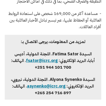
النظيفة والصرف الصحي، بما في ذلك في أماكن الاحتجاز
- مساعدة أكثر من 169,000 شخص على استعادة الروابط
العائلية أو الحفاظ عليها، عبر تيسير تبادل الأخبار العائلية بين
أفراد العائلات.
لمزيد من المعلومات، يرجى الاتصال بـ:
السيدة
Fatima Sator
،
اللجنة الدولية، أديس
أبابا، البريد الإلكتروني:
fsator@icrc.org
،
الهاتف:
251 944 101 700+
السيدة
Alyona Synenko
،
اللجنة الدولية، نيروبي،
البريد الإلكتروني:
asynenko@icrc.org
،
الهاتف:
254 716 897 265+