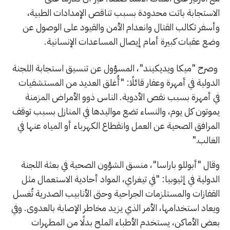
الاستجابة باتت محدودة بسبب تناقص الإمدادات الطبية،
وأسفر تكالب القتال وانعدام الأمن والقيود على الوصول عن
وضع عقبات كبيرة أمام إيصال المساعدات الإنسانية.
وصرح "ميكا ويديكيند"، المسؤول عن تنسيق استجابة اللجنة
الدولية في أمهرة وعفار قائلًا: "أُغلق العديد من المستشفيات
في أمهرة بسبب نقص الأدوية. الناس ذوو الأمراض المزمنة
يموتون كل يوم، والنساء تضع مواليدها في المنازل بسبب توقف
المرافق الصحية عن العمل وانقطاع الكهرباء أو المياه عنها في
الغالب."
وقال "أبوللو باراسا"، منسق الشؤون الصحية في بعثة اللجنة
الدولية في إثيوبيا: "في تيغراي، المواد أحادية الاستعمال مثل
القفازات والمستلزمات الجراحية وحتى الأنابيب الصدرية تُغسل
ويعاد استخدامها، الأمر الذي يزيد مخاطر الإصابة بالعدوى. وفي
بعض الأماكن، يستخدم الأطباء الملح بدلًا من المطهرات