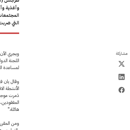
طرابلس (ال
وأغذية وأ
المجتمعات 
التي ضربت
ويجري الآن 
مشاركة
لمساعدة الس
وقال يان فري
الأنشطة الا
المفقودين، 
هائلة."
ومن المقرر 