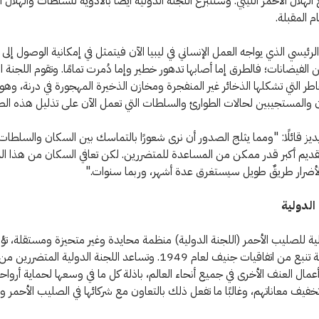
الهلال الأحمر الليبي. وستتبرع اللجنة الدولية أيضًا بالأدوية للسلطات والهلال ا
يام المقبلة.
لرئيسي الذي يواجه العمل الإنساني في ليبيا الآن فيتمثل في إمكانية الوصول إلى
الفيضانات؛ فالطرق إما أصابها تدهور خطير وإما دُمرت تمامًا. وتقوم اللجنة ال
اطر التي تشكلها الذخائر غير المنفجرة ومخازن الذخيرة المهجورة في درنة، وهو ت
 والمستجيبين لحالات الطوارئ والسلطات التي تعمل الآن على تذليل هذه ال
ز قائلًا: "ومما يثلج الصدور أن نرى شعورًا بالتماسك بين السكان والسلطات،
ديم أكبر قدر ممكن من المساعدة للمتضررين. لكن تعافي السكان من هذا ا
لأضرار طريقٌ طويل سيستغرق عدة أشهر، وربما سنوات."
الدولية
لية للصليب الأحمر (اللجنة الدولية) منظمة محايدة وغير متحيزة ومستقلة، ت
إنسانية بحتة تنبع من اتفاقيات جنيف لعام 1949. وتساعد اللجنة الدولية المتض
مال العنف الأخرى في جميع أنحاء العالم، باذلة كل ما في وسعها لحماية أرواح
خفيف معاناتهم، وغالبًا ما تفعل ذلك بالتعاون مع شركائها في الصليب الأحمر وا