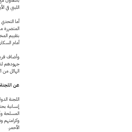
بالتعاون مع 
الليبي في الأ
أما التحدي ا
المتضررة من 
بتقييم المخ
أمام السكان
وأضاف فريدي
جهودهم لتق
الهائل من ا
عن اللجنة 
اللجنة الدو
المسلحة وأع
وكرامتهم وت
الأحمر.