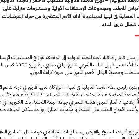
لجنة الدولية) – توزع اللجنة الدولية للصليب الأحمر (اللجنة الدولية)
كياس للجثث ومجموعات الإسعافات الأولية ومستلزمات منزلية على
المحلية في ليبيا لمساعدة آلاف الأسر المتضررة من جراء الفيضانات 
 شمال شرق البلاد.
إرسال فرق إضافية تابعة للجنة الدولية إلى المنطقة لتوزيع المساعدات الإنساني
اللجنة الدولية أيضًا عمل فريق الطب الشرعي التابع لها في
لطات وجمعية الهلال الأحمر الليبي على صون كرامة الموتى.
ديز، رئيس بعثة اللجنة الدولية في ليبيا – التي كان لديها فريق في درنة لدعم ال
قتصادية الصغيرة عندما اجتاحت الفيضانات المدينة: "كانت كارثة عنيفة وقاسية
دَمرت موجةٌ ارتفاعها 7 أمتار المباني فابتلع البحر في جوفه البنية التحتية. بات الكثيرون في
وألقت الأمواج الجثث على الشاطئ، ودُمرت المنازل. يواجه سكان المدينة ص
توزيع أدوات المطبخ والفرش ومستلزمات النظافة في درنة خلال الأسابيع المقب