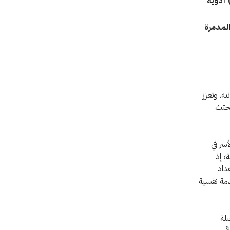
 أدوية
المدمرة
ة. وتعزز
 بنغازي، إذ توزع 6000 كيس للجثث
أسر في
؛ إذ
 عداد
دمة نفسية
لة