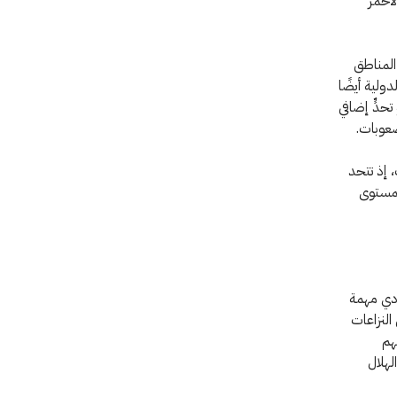
لأحمر
 المناطق
دولية أيضًا
حدٍّ إضافي
صعوبات.
 إذ تتحد
لمستوى
ؤدي مهمة
ررين من النزاعات
هم
لهلال