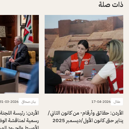
ذات صلة
مقال
17-04-2026
بيان صحافي
31-03-2026
الأردن: حقائق وأرقام- من كانون الثاني/
الأردن: رئيسة اللجنة 
يناير حتى كانون الأول/ديسمبر 2025
رسمية لمناقشة الوضع
الأوسط والجهود المش