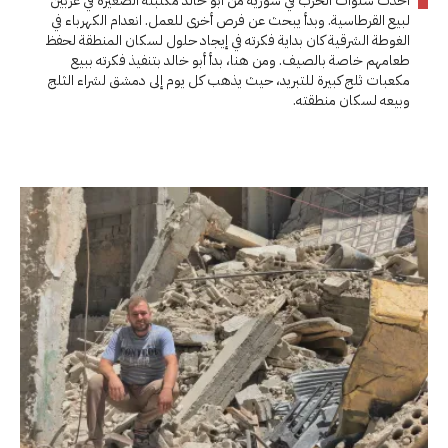
أخذت سنوات الحرب في سورية من أبو خالد مكتبته الصغيرة في عربين
لبيع القرطاسية. وبدأ يبحث عن فرص أخرى للعمل. انعدام الكهرباء في
الغوطة الشرقية كان بداية فكرته في إيجاد حلول لسكان المنطقة لحفظ
طعامهم خاصة بالصيف. ومن هنا، بدأ أبو خالد بتنفيذ فكرته ببيع
مكعبات ثلج كبيرة للتبريد، حيث يذهب كل يوم إلى دمشق لشراء الثلج
وبيعه لسكان منطقته.