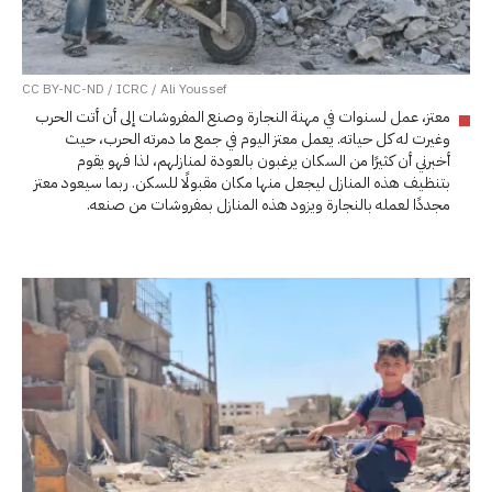
CC BY-NC-ND / ICRC / Ali Youssef
معتز، عمل لسنوات في مهنة النجارة وصنع المفروشات إلى أن أتت الحرب
وغيرت له كل حياته. يعمل معتز اليوم في جمع ما دمرته الحرب، حيث
أخبرني أن كثيرًا من السكان يرغبون بالعودة لمنازلهم، لذا فهو يقوم
بتنظيف هذه المنازل ليجعل منها مكان مقبولًا للسكن. ربما سيعود معتز
مجددًا لعمله بالنجارة ويزود هذه المنازل بمفروشات من صنعه.