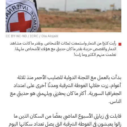
CC BY-NC-ND / ICRC / Ola Alojaili
رأيت كثيرًا من الدمار واستمعت لمئات الأشخاص. وبقدر ما كانت مشاهد
الدمار والقصص حزينة بقدر ما كان حديثي مع هؤلاء الأشخاص ملهمًا.
تعلمت منهم الكثير وما زلت!
بدأت بالعمل مع اللجنة الدولية للصليب الأحمر منذ ثلاثة
أعوام، زرت خلالها الغوطة الشرقية ومدنًا أخرى على امتداد
الجغرافيا السورية. أكثر ما كان يحفزني ويلهمني هو حديثي مع
الناس.
قابلت في زيارتي الأسبوع الماضي بعضًا من السكان الذين ما
زالوا يعيشون في الغوطة الشرقية التي يصل تعداد سكانها اليوم