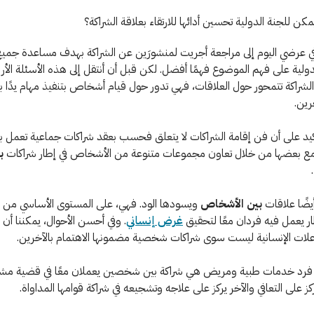
في عرضي اليوم إلى مراجعة أجريت لمنشورَين عن الشراكة بهدف مساعدة جميع
لدولية على فهم الموضوع فهمًا أفضل. لكن قبل أن أنتقل إلى هذه الأسئلة الأر
 الشراكة تتمحور حول العلاقات، فهي تدور حول قيام أشخاص بتنفيذ مهام يدًا ب
ين.
أكيد على أن فن إقامة الشراكات لا يتعلق فحسب بعقد شراكات جماعية تعمل 
ع بعضها من خلال تعاون مجموعات متنوعة من الأشخاص في إطار شراكات
ب
.
يضًا علاقات
بين الأشخاص
ويسودها الود. فهي، على المستوى الأساسي من 
طار يعمل فيه فردان معًا لتحقيق
غرض إنساني
. وفي أحسن الأحوال، يمكننا أن 
اعلات الإنسانية ليست سوى شراكات شخصية مضمونها الاهتمام بالآخرين.
ن فرد خدمات طبية ومريض هي شراكة بين شخصين يعملان معًا في قضية مشت
ز على التعافي والآخر يركز على علاجه وتشجيعه في شراكة قوامها المداواة.