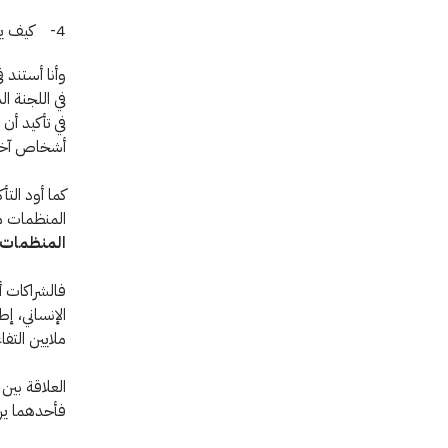
4- كيف يمكن للجنة الدولية تحسين أدائها للارتقاء بعلاقة الشراكة؟
وأنا أستند 
في اللجنة ا
في تأكيد أن
أشخاص آخر
كما أود الت
المنظمات م
المنظمات
فالشراكات أ
الإنساني، إ
ملايين التف
العلاقة بي
فأحدهما يرك