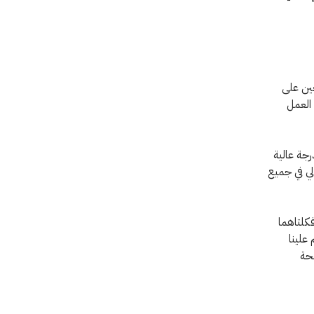
عين على
 العمل
بدرجة عالية
لي في جميع
فكلتاهما
م علينا
صحة