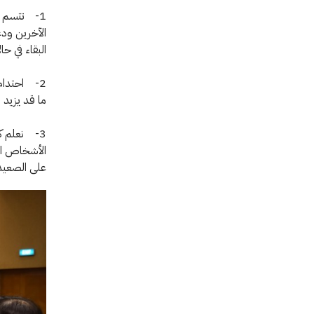
1- تتسم ا
الآخرين ودع
البقاء في حا
2- احتدام 
ما قد يزيد 
3- نعلم ك
الأشخاص الم
على الصعيد 