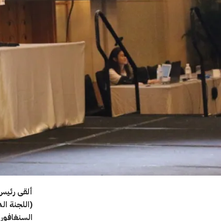
ألقى رئيس 
(اللجنة ال
السنغافور