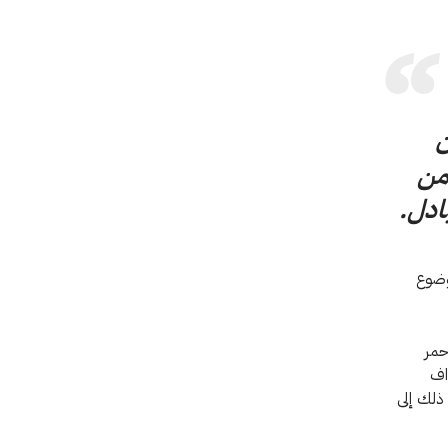
ن
 من
ادل.
موضوع
أحمر
اف
 ذلك إلى