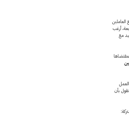
 العاملين
بعة، أرغب
يد مع
بمقتضاها
ين
العمل
نقول بأن
ركة: