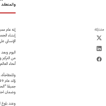
والمنعقد في 20 تموز/يوليو
إنه عام ممي
مشاركة
إنشاء الجمع
الإنساني على
من التركيز 
أنحاء العالم.
وللمفاجأة، 
جميعًا "الح
وضمان احترا
وعند بلوغ الـ 70 يكتسب المرء قدرًا كبيرًا من 