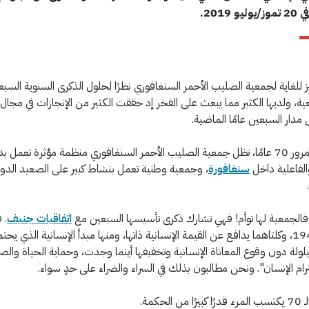
 2019.
ز للغاية لجمعية الصليب الأحمر السنغافوري نظرًا لحلول الذكرى السنوية السب
ية، ولديها الكثير مما يبعث على الفخر إذ حققت الكثير من الإنجازات في مجال
 مدار السبعين عامًا الماضية.
اليوم وبعد مرور 70 عامًا، تظل جمعية الصليب الأحمر السنغافوري منظمة مؤثرة تعمل 
والفاعلية داخل
سنغافورة
، وجمعية وطنية تعمل بنشاط كبير على الصعيد الدو
فالجمعية لها توأم! فهي تشارك ذكرى تأسيسها السبعين مع
اتفاقيات جنيف
. 
وُلد عام 1949، وكلتاهما يدافع عن القيمة الإنسانية ذاتها، ومنها مبدأ الإنسانية الذي يحت
يلولة دون وقوع المعاناة الإنسانية وتخفيفها أينما وجدت، وحماية الحياة وال
م الإنسان". ونحن مطالبون بذلك في السراء والضراء على حدٍ سواء.
الحكمة.