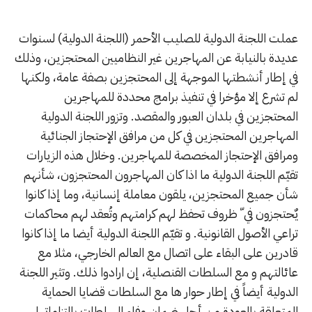
عملت اللجنة الدولية للصليب الأحمر (اللجنة الدولية) لسنوات
عديدة بالنيابة عن المهاجرين غير النظاميين المحتجزين، وذلك
في إطار أنشطتها الموجهة إلى المحتجزين بصفة عامة، ولكنها
لم تشرع إلا مؤخرا في تنفيذ برامج محددة للمهاجرين
المحتجزين في بلدان العبور والمقصد. وتزور اللجنة الدولية
المهاجرين المحتجزين في كل من مرافق الإحتجاز الجنائية
ومرافق الإحتجاز المخصصة للمهاجرين. وخلال هذه الزيارات
تقيّم اللجنة الدولية ما اذا كان المهاجرون المحتجزون، شأنهم
شأن جميع المحتجزين، يلقون معاملة إنسانية، وما إذا كانوا
يٌحتجزون في ّ ظروف تحفظ لهم كرامتهم وتُعقد لهم محاكمات
تراعي الأصول القانونية. و تقيّم اللجنة الدولية أيضا ما إذا كانوا
قادرين على البقاء على اتصال مع العالم الخارجي، مثلا مع
عائالتهم و مع السلطات القنصلية، إن ارادوا ذلك. وتثير اللجنة
الدولية أيضاً في إطار حوار ها مع السلطات قضايا الحماية
المتعلقة بالعودة من أجل ضمان وفاء السلطات بالتزاماتها