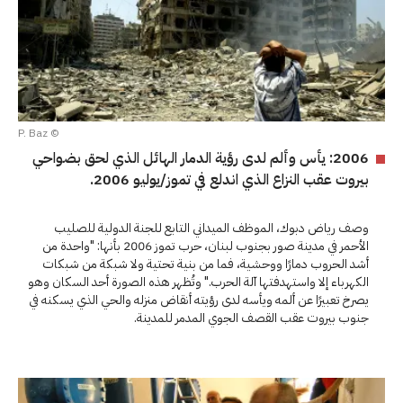
© P. Baz
2006: يأس وألم لدى رؤية الدمار الهائل الذي لحق بضواحي
بيروت عقب النزاع الذي اندلع في تموز/يوليو 2006.
وصف رياض دبوك، الموظف الميداني التابع للجنة الدولية للصليب
الأحمر في مدينة صور بجنوب لبنان، حرب تموز 2006 بأنها: "واحدة من
أشد الحروب دمارًا ووحشية، فما من بنية تحتية ولا شبكة من شبكات
الكهرباء إلا واستهدفتها آلة الحرب." وتُظهر هذه الصورة أحد السكان وهو
يصرخ تعبيرًا عن ألمه ويأسه لدى رؤيته أنقاض منزله والحي الذي يسكنه في
جنوب بيروت عقب القصف الجوي المدمر للمدينة.