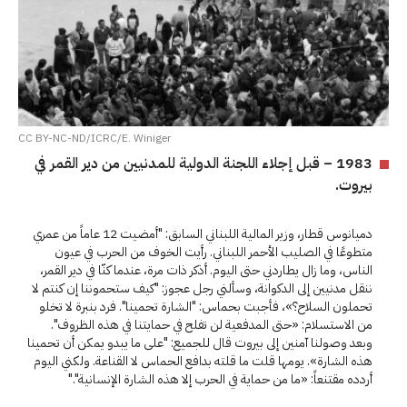
CC BY-NC-ND/ICRC/E. Winiger
1983 – قبل إجلاء اللجنة الدولية للمدنيين من دير القمر في
بيروت.
دميانوس قطار، وزير المالية اللبناني السابق: "أمضيت 12 عاماً من عمري
متطوعًا في الصليب الأحمر اللبناني. رأيت الخوف من الحرب في عيون
الناس، وما زال يطاردني حتى اليوم. أذكر ذات مرة، عندما كنّا في دير القمر،
ننقل مدنيين إلى الدكوانة، وسألني رجل عجوز: "كيف ستحموننا إن كنتم لا
تحملون السلاح؟»، فأجبت بحماس: "الشارة تحمينا". فرد بنبرة لا تخلو
من الاستسلام: «حتى المدفعية لن تفلح في حمايتنا في هذه الظروف".
وبعد وصولنا آمنين إلى بيروت قال للجميع: "على ما يبدو يمكن أن تحمينا
هذه الشارة». يومها قلت ما قلته بدافع الحماس لا القناعة. ولكني اليوم
أردده مقتنعاً: «ما من حماية في الحرب إلا هذه الشارة الإنسانية"."