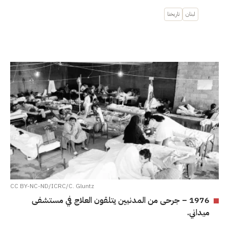
لبنان
تاريخنا
CC BY-NC-ND/ICRC/C. Gluntz
1976 – جرحى من المدنيين يتلقون العلاج في مستشفى
ميداني.