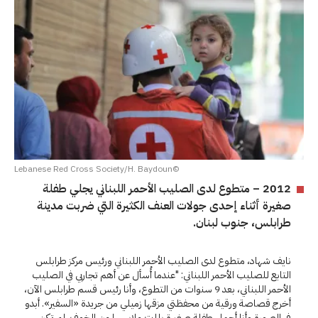
©Lebanese Red Cross Society/H. Baydoun
2012 – متطوع لدى الصليب الأحمر اللبناني يجلي طفلة
صغيرة أثناء إحدى جولات العنف الكثيرة التي ضربت مدينة
طرابلس، جنوب لبنان.
نايف شهاد، متطوع لدى الصليب الأحمر اللبناني ورئيس مركز طرابلس
التابع للصليب الأحمر اللبناني: "عندما أُسأل عن أهم تجاربي في الصليب
الأحمر اللبناني، بعد 9 سنوات من التطوع، وأنا رئيس قسم طرابلس الآن،
أخرج قصاصة ورقية من محفظتي مزقها زميلي من جريدة «السفير». أبدو
في الصورة وأنا أحمل طفلة صغيرة بللت ملابسها من الخوف. لم تكن