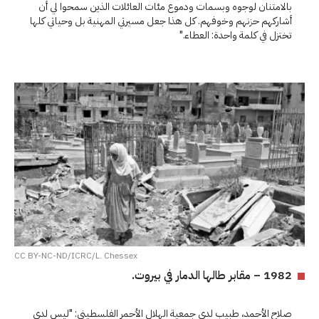
بالامتنان لوجوه وبسمات ودموع مئات العائلات الذين سمحوا لي أن
أشاركهم حزنهم وخوفهم. كل هذا جعل مسيرتي المهنية بل وحياتي كلها
تختزل في كلمة واحدة: العطاء."
CC BY-NC-ND/ICRC/L. Chessex
1982 – مقابر طالها الدمار في بيروت.
صلاح الأحمد، طبيب لدى جمعية الهلال الأحمر الفلسطيني: "ليس لدى