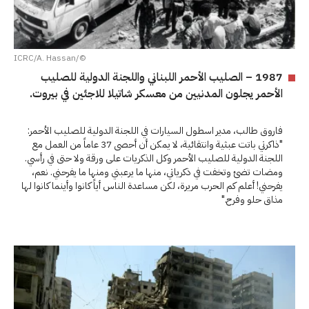
©/ICRC/A. Hassan
1987 – الصليب الأحمر اللبناني واللجنة الدولية للصليب
الأحمر يجلون المدنيين من معسكر شاتيلا للاجئين في بيروت.
فاروق طالب، مدير اسطول السيارات في اللجنة الدولية للصليب الأحمر:
"ذاكرتي باتت عبثية وانتقائية، لا يمكن أن أحصى 37 عاماً من العمل مع
اللجنة الدولية للصليب الأحمر وكل الذكريات على ورقة ولا حتى في رأسي.
ومضات تضئ وتخفت في ذكرياتي، منها ما يرعبني ومنها ما يفرحني. نعم،
يفرحني! أعلم كم الحرب مريرة، لكن مساعدة الناس أياً كانوا وأينما كانوا لها
مذاق حلو وفرح."