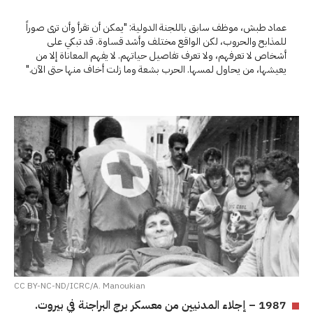
عماد طبش، موظف سابق باللجنة الدولية: "يمكن أن تقرأ وأن ترى صوراً
للمذابح والحروب، لكن الواقع مختلف وأشد قساوة. قد تبكي على
أشخاص لا تعرفهم، ولا تعرف تفاصيل حياتهم. لا يفهم المعاناة إلا من
يعيشها، من يحاول لمسها. الحرب بشعة وما زلت أخاف منها حتى الآن."
CC BY-NC-ND/ICRC/A. Manoukian
1987 – إجلاء المدنيين من معسكر برج البراجنة في بيروت.