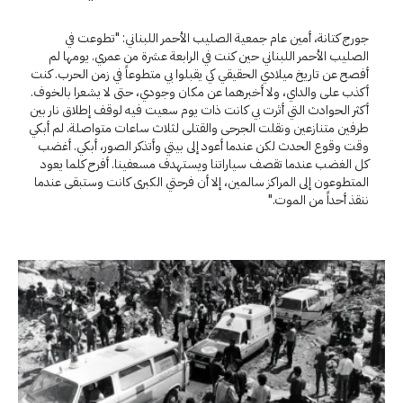
جورج كتانة، أمين عام جمعية الصليب الأحمر اللبناني: "تطوعت في
الصليب الأحمر اللبناني حين كنت في الرابعة عشرة من عمري. يومها لم
أفصح عن تاريخ ميلادي الحقيقي كي يقبلوا بي متطوعاً في زمن الحرب. كنت
أكذب على والداي، ولا أخبرهما عن مكان وجودي، حتى لا يشعرا بالخوف.
أكثر الحوادث التي أثرت بي كانت ذات يوم سعيت فيه لوقف إطلاق نار بين
طرفين متنازعين ونقلت الجرحى والقتلى لثلاث ساعات متواصلة. لم أبكي
وقت وقوع الحدث لكن عندما أعود إلى بيتي وأتذكر الصور، أبكي. أغضب
كل الغضب عندما تقصف سياراتنا ويستهدف مسعفينا. أفرح كلما يعود
المتطوعون إلى المراكز سالمين، إلا أن فرحتي الكبرى كانت وستبقى عندما
ننقذ أحداً من الموت."