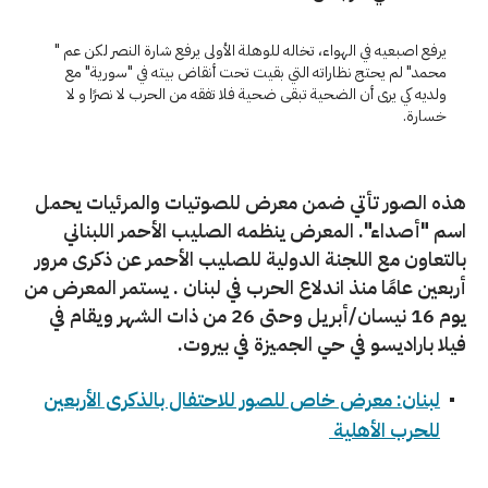
يرفع اصبعيه في الهواء، تخاله للوهلة الأولى يرفع شارة النصر لكن عم "
محمد" لم يحتج نظاراته التي بقيت تحت أنقاض بيته في "سورية" مع
ولديه كي يرى أن الضحية تبقى ضحية فلا تفقه من الحرب لا نصرًا و لا
خسارة.
هذه الصور تأتي ضمن معرض للصوتيات والمرئيات يحمل
اسم "أصداء". المعرض ينظمه الصليب الأحمر اللبناني
بالتعاون مع اللجنة الدولية للصليب الأحمر عن ذكرى مرور
أربعين عامًا منذ اندلاع الحرب في لبنان . يستمر المعرض من
يوم 16 نيسان/أبريل وحتى 26 من ذات الشهر ويقام في
فيلا باراديسو في حي الجميزة في بيروت.
لبنان: معرض خاص للصور للاحتفال بالذكرى الأربعين
للحرب الأهلية