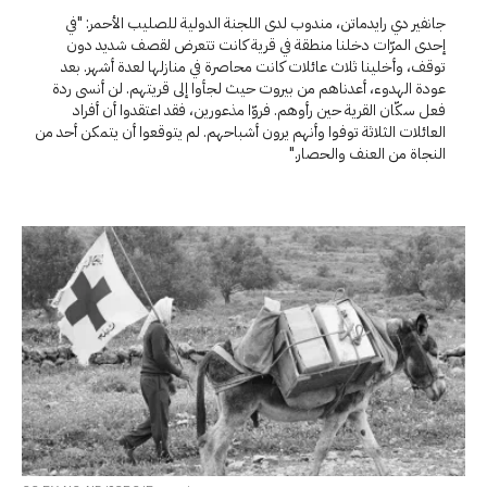
جانفير دي رايدماتن، مندوب لدى اللجنة الدولية للصليب الأحمر: "في
إحدى المرّات دخلنا منطقة في قرية كانت تتعرض لقصف شديد دون
توقف، وأخلينا ثلاث عائلات كانت محاصرة في منازلها لعدة أشهر. بعد
عودة الهدوء، أعدناهم من بيروت حيث لجأوا إلى قريتهم. لن أنسى ردة
فعل سكّان القرية حين رأوهم. فروّا مذعورين، فقد اعتقدوا أن أفراد
العائلات الثلاثة توفوا وأنهم يرون أشباحهم. لم يتوقعوا أن يتمكن أحد من
النجاة من العنف والحصار."