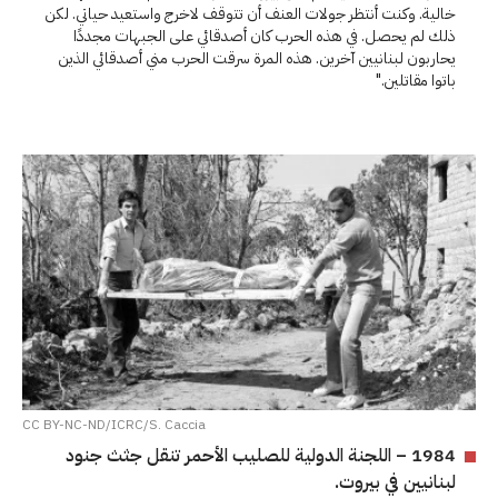
خالية. وكنت أنتظر جولات العنف أن تتوقف لاخرج واستعيد حياتي. لكن
ذلك لم يحصل. في هذه الحرب كان أصدقائي على الجبهات مجددًا
يحاربون لبنانيين آخرين. هذه المرة سرقت الحرب مني أصدقائي الذين
باتوا مقاتلين."
CC BY-NC-ND/ICRC/S. Caccia
1984 – اللجنة الدولية للصليب الأحمر تنقل جثث جنود
لبنانيين في بيروت.