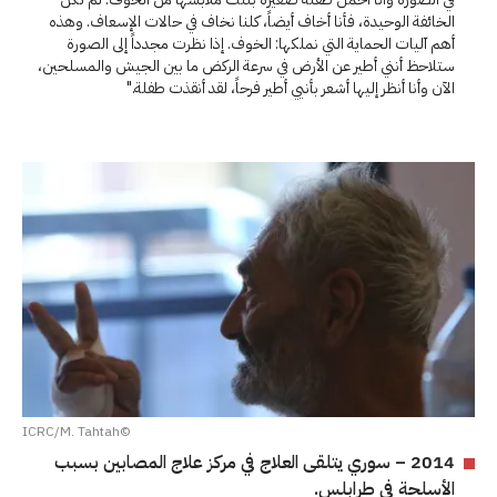
الخائفة الوحيدة، فأنا أخاف أيضاً، كلنا نخاف في حالات الإسعاف. وهذه
أهم آليات الحماية التي نملكها: الخوف. إذا نظرت مجدداً إلى الصورة
ستلاحظ أنني أطير عن الأرض في سرعة الركض ما بين الجيش والمسلحين،
الآن وأنا أنظر إليها أشعر بأنيي أطير فرحاً، لقد أنقذت طفلة."
©ICRC/M. Tahtah
2014 – سوري يتلقى العلاج في مركز علاج المصابين بسبب
الأسلحة في طرابلس.