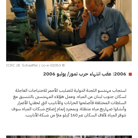
© ICRC /B. Schaeffer / co-e-02053
2006: عقب انتهاء حرب تموز/ يوليو 2006
استجاب مهندسو اللجنة الدولية للصليب الأحمر للاحتياجات العاجلة
لسكان جنوب لبنان من المياه. وعمل هؤلاء المهندسين بالتنسيق مع
السلطات المختلفة فأصلحوا الخزانات والأنابيب التي لحقتها الأضرار
وأنشئوا صهاريج مياه متنقلة. وبمجرد إتمام إصلاح شبكات المياه سوف
تتوفر المياه لآلاف السكان عبر 160 كيلو مترًا من شبكة الأنابيب.