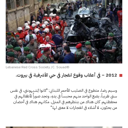
©Lebanese Red Cross Society /C. Souad
2012 – في أعقاب وقوع انفجار في حي الأشرفية في بيروت.
وسيم رضا، متطوع في الصليب الأحمر اللبناني: "كانوا يُشبِهونني، في نفس
سني تقريباً، يضع الواحد منهم محبساً في يدهِ، وتجد صوراً لأطفالهم في
محفظتهم. كان هناك من ينتظرهم في المنزل. مكانهم هناك في أحضان
من يحبّون، لا أشلاء في انفجارات لا معنى لها."