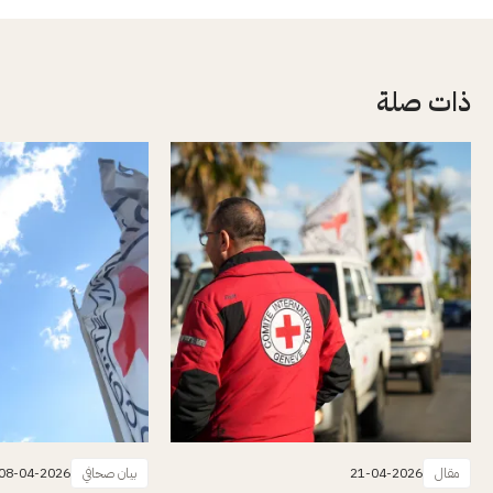
ذات صلة
مقال
21-04-2026
بيان صحافي
08-04-2026