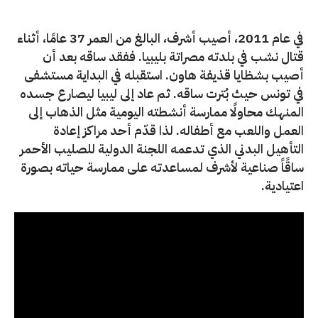
في عام 2011، أصيب أشرف، البالغ من العمر 37 عامًا، أثناء
قتال نشب في بلدته مصراتة بليبيا. ففقد ساقه بعد أن
أصيب بشظايا قذيفة هاون. استقبله في البداية مستشفى
في تونس حيث بُترت ساقه. ثم عاد إلى ليبيا ليصارع جسده
المنهك محاولًا ممارسة أنشطته اليومية مثل الذهاب إلى
العمل واللعب مع أطفاله. لذا قدّم أحد مراكز إعادة
التأهيل البدني الذي تدعمه اللجنة الدولية للصليب الأحمر
ساقًاً صناعية لأشرف لمساعدته على ممارسة حياته بصورة
اعتيادية.