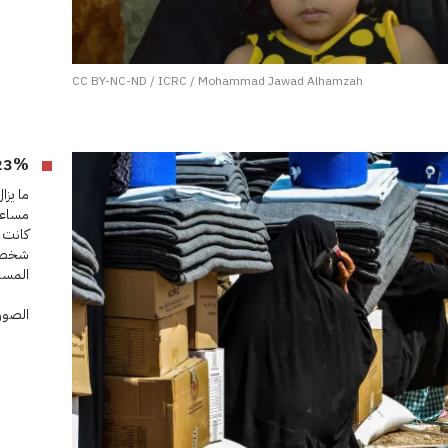
CC BY-NC-ND / ICRC / Mohammad Jawad Alhamzah
23% من السكان بحاجة إلى الم
مساعدا
شخص نا
المساعد
الصورة 