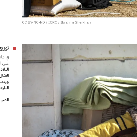
CC BY-NC-ND / ICRC / Ibrahim Sherkhan
توزيع
على ا
البلاد
القتال
وزعت 
النازح
الصورة 