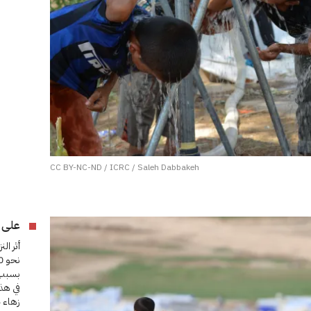
CC BY-NC-ND / ICRC / Saleh Dabbakeh
على ا
أثر ال
بسبب 
في هذ
زهاء 56 ألف لاجئ سوري ملاذًا آمنًا.