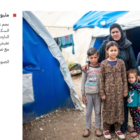
مليون
نجم عن
السكان
النازح
تعيش 
مع صبا
الصورة 