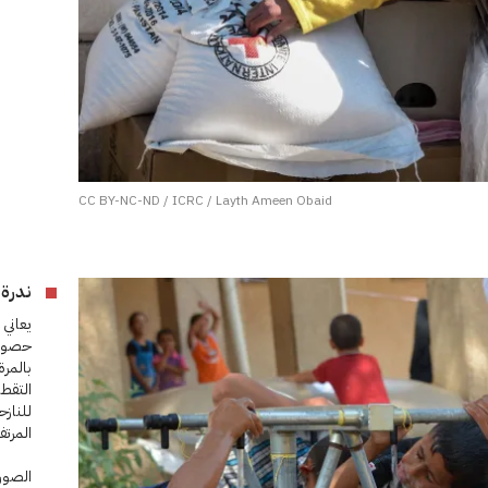
CC BY-NC-ND / ICRC / Layth Ameen Obaid
ندرة 
يعاني 
حصوله
بالمرة.
التقط
للنازح
المرتف
الصورة 