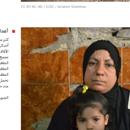
CC BY-NC-ND / ICRC / Ibrahim Sherkhan
أعداد
كثير م
أحبائ
الآلاف
تجمع 
المفقو
المفق
المفقد
تحمل 
منذ ح
الصورة 