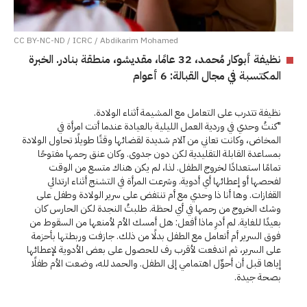
CC BY-NC-ND / ICRC / Abdikarim Mohamed
نظيفة أبوكار مُحمد، 32 عامًا، مقديشو، منطقة بنادر. الخبرة
المكتسبة في مجال القبالة: 6 أعوام
نظيفة تتدرب على التعامل مع المشيمة أثناء الولادة.
"كنتُ وحدي في وردية العمل الليلية بالعيادة عندما أتت امرأة في
المخاض، وكانت تعاني من آلام شديدة لقضائها وقتًا طويلًا تحاول الولادة
بمساعدة القابلة التقليدية لكن دون جدوى. وكان عنق رحمها مفتوحًا
تمامًا استعدادًا لخروج الطفل. لذا، لم يكن هناك متسع من الوقت
لفحصها أو إعطائها أي أدوية. وشرعت المرأة في التشنج أثناء ارتدائي
القفازات. وها أنا ذا وحدي مع أم تنتفض على سرير الولادة وطفل على
وشك الخروج من رحمها في أي لحظة. طلبتُ النجدة لكن الحارس كان
بعيدًا للغاية. لم أدرِ ماذا أفعل: هل أمسك الأم لأمنعها من السقوط من
فوق السرير أم أتعامل مع الطفل بدلًا من ذلك. جازفت وربطتها بأحزمة
على السرير، ثم اندفعت لأقرب رف للحصول على بعض الأدوية لإعطائها
إياها قبل أن أحوِّل اهتمامي إلى الطفل. والحمد لله، وضعت الأم طفلًا
بصحة جيدة.