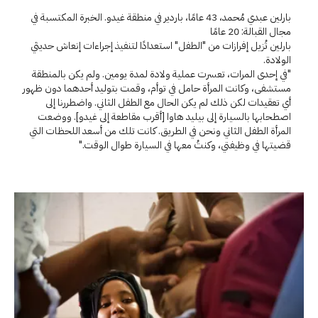
بارلين عبدي مُحمد، 43 عامًا، باردير في منطقة غيدو. الخبرة المكتسبة في
مجال القبالة: 20 عامًا
بارلين تُزيل إفرازات من "الطفل" استعدادًا لتنفيذ إجراءات إنعاش حديثي
الولادة.
"في إحدى المرات، تعسرت عملية ولادة لمدة يومين. ولم يكن بالمنطقة
مستشفى، وكانت المرأة حامل في توأم، وقمت بتوليد أحدهما دون ظهور
أي تعقيدات لكن ذلك لم يكن الحال مع الطفل الثاني. واضطررنا إلى
اصطحابها بالسيارة إلى بيليد هاوا [أقرب مقاطعة إلى غيدو]. ووضعت
المرأة الطفل الثاني ونحن في الطريق. كانت تلك من أسعد اللحظات التي
قضيتها في وظيفتي، وكنتُ معها في السيارة طوال الوقت."