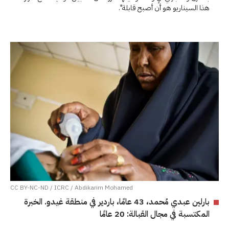
هذا السيناريو هو أن أصبح قابلة".
CC BY-NC-ND / ICRC / Abdikarim Mohamed
بارلين عبدي مُحمد، 43 عامًا، باردير في منطقة غيدو. الخبرة
المكتسبة في مجال القبالة: 20 عامًا