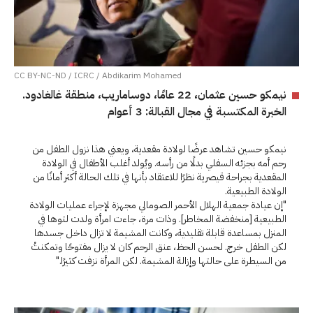
CC BY-NC-ND / ICRC / Abdikarim Mohamed
نيمكو حسين عثمان، 22 عامًا، دوساماريب، منطقة غالغادود.
الخبرة المكتسبة في مجال القبالة: 3 أعوام
نيمكو حسين تشاهد عرضًا لولادة مقعدية، ويعني هذا نزول الطفل من
رحم أمه بجزئه السفلي بدلًا من رأسه. ويُولد أغلب الأطفال في الولادة
المقعدية بجراحة قيصرية نظرًا للاعتقاد بأنها في تلك الحالة أكثر أمانًا من
الولادة الطبيعية.
"إن عيادة جمعية الهلال الأحمر الصومالي مجهزة لإجراء عمليات الولادة
الطبيعية [منخفضة المخاطر]. وذات مرة، جاءت امرأة ولدت لتوها في
المنزل بمساعدة قابلة تقليدية، وكانت المشيمة لا تزال داخل جسدها
لكن الطفل خرج. لحسن الحظ، عنق الرحم كان لا يزال مفتوحًا وتمكنتُ
من السيطرة على حالتها وإزالة المشيمة. لكن المرأة نزفت كثيرًا."