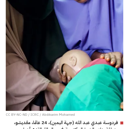
CC BY-NC-ND / ICRC / Abdikarim Mohamed
فردوسة عبدي عبد الله (جهة اليمين)، 24 عامًا، مقديشو،