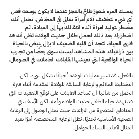
يتملك المرء شعورٌ طاغٍ بالعجز عندما لا يكون بوسعه فعل
أي شيء لتخفيف آلام امرأة تعاني في المخاض. تخيل أنك
مضطر لتوليد امرأة أثناء انتقالك بها إلى العيادة، ثم
اضطرارك بعد ذلك لحمل طفل حديث الولادة تظن أنه قد
فارق الحياة، لتجد أن قلبه الضعيف لا يزال ينبض بالحياة
بين ذراعيك. هذه المشاهد ليست سوى بعضًا من تجارب
الحياة الواقعية التي تعيشها القابلات العاملات في الصومال.
بالفعل، قد تسير عمليات الولادة أحيانًا بشكل سيء، لكن
التخطيط الملائم والرعاية السابقة للولادة المقدمة أثناء فترة
الحمل من شأنها أن تساعد القابلات على توقع التعقيدات التي
قد تهدد حياة الطفل حديث الولادة وأمه. لكن للأسف، في
المناطق المتضررة من النزاعات حيث يمثل الوصول إلى الرعاية
الصحية الأساسية تحديًا، تظل الرعاية المتخصصة أمرًا بعيد
المنال لأغلب النساء الحوامل.