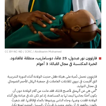
CC BY-NC-ND / ICRC / Abdikarim Mohamed
فارتوون نور عبدول، 25 عامًا، دوساماريب، منطقة غالغادود.
الخبرة المكتسبة في مجال القبالة: 3 أعوام
فارتوون تحمل دُمية على هيئة طفل حديث الولادة أثناء الدورة التدريبية
التي أُقيمت في نيروبي للقابلات العاملات في جمعية الهلال الأحمر الصومالي
في مجال التوليد.
"أمي هي مَن ألهمتي لأصبح قابلة، فقد عانت من آلام الولادة دون أن
يكون أحدًا بجانبها ليمد لها يد المساعدة، إذ لم تكن تلد في عيادة وفي أثناء
الولادة فقدت وعيها، وجاء الناس ورشوها بالماء لإفاقتها. لقد شعرتُ
بالحزن والعجز في آنٍ واحد. وحينها، قررتُ أن السبيل الوحيد لمنع تكرار