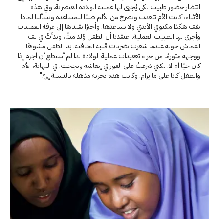
انتظار حضور طبيب لكي يُجري لها عملية الولادة القيصرية. وفي هذه
الأثناء، كانت الأم تتعذب وتصرخ من الألم طلبًا للمساعدة وتسألنا لماذا
نقف هكذا مكتوفي الأيدي ولا نساعدها. وأخيرًا نقلناها إلى غرفة العمليات
وأجرى لها الطبيب العملية. اعتقدنا أن الطفل وُلد ميتًا، وبدأتُ في لف
القماش حوله عندما شعرت بضربات قلبه الخافتة. بدا الطفل مشوهًا
ووجهه متورمًا من جراء تعقيدات عملية الولادة لذا لم أستطع أن أجزم إذا
كان حيًا أم لا. لكني شرعتُ على الفور في إنعاشه ونجحت. في النهاية، الأم
والطفل كانا على ما يرام. وكانت هذه تجربة مذهلة بالنسبة إليّ."