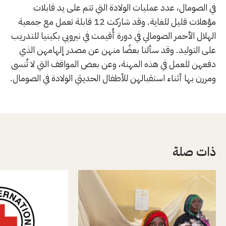
في الصومال، عدد عمليات الولادة التي تتم على يد قابلات
مؤهلات قليل للغاية. وقد شاركت 12 قابلة تعمل مع جمعية
الهلال الأحمر الصومالي في دورة أُقيمت في نيروبي بكينيا للتدريب
على التوليد. وقد سألنا بعضًا منهن عن مصدر إلهامهن الذي
دفعهن للعمل في هذه المهنة، وعن بعض المواقف التي لا تُنسى
ومررن بها أثناء استقبالهن للأطفال الحديثي الولادة في الصومال.
ذات صلة