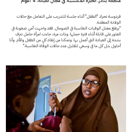
منطقة بنادر. الخبرة المكتسبة في مجال القبالة: 4 أعوام
فردوسة تحرك "الطفل" أثناء جلسة للتدريب على التعامل مع حالات
الولادة المعقدة.
"يرتفع معدل الوفيات النفاسية في الصومال. فقد واجهت أمي صعوبة في
العثور على قابلة أثناء فترة حملها. وذات مرة، جاءت امرأة حامل تنزف
بشدة إلى العيادة التي أعمل بها. وتمكنا من إنقاذ كلٍ من الطفل والأم. وأنا
أحاول بذل كل ما في وسعي لتقليل عدد حالات الوفاة النفاسية."