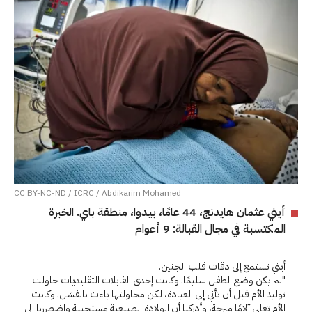
CC BY-NC-ND / ICRC / Abdikarim Mohamed
أيني عثمان هايدنج، 44 عامًا، بيدوا، منطقة باي. الخبرة
المكتسبة في مجال القبالة: 9 أعوام
أيني تستمع إلى دقات قلب الجنين.
"لم يكن وضع الطفل سليمًا. وكانت إحدى القابلات التقليديات حاولت
توليد الأم قبل أن تأتي إلى العيادة، لكن محاولتها باءت بالفشل. وكانت
الأم تعاني آلامًا مبرحة، وأدركنا أن الولادة الطبيعية مستحيلة واضطررنا إلى