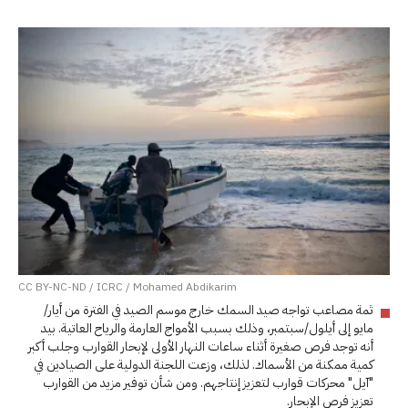
CC BY-NC-ND / ICRC / Mohamed Abdikarim
ثمة مصاعب تواجه صيد السمك خارج موسم الصيد في الفترة من أيار/
مايو إلى أيلول/سبتمبر، وذلك بسبب الأمواج العارمة والرياح العاتية. بيد
أنه توجد فرص صغيرة أثناء ساعات النهار الأولى لإبحار القوارب وجلب أكبر
كمية ممكنة من الأسماك. لذلك، وزعت اللجنة الدولية على الصيادين في
"آيل" محركات قوارب لتعزيز إنتاجهم. ومن شأن توفير مزيد من القوارب
تعزيز فرص الإبحار.