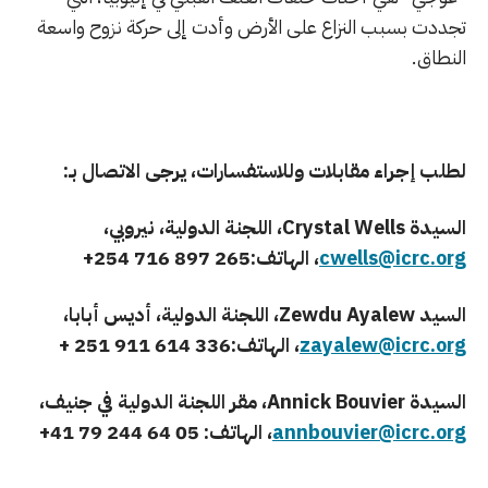
تجددت بسبب النزاع على الأرض وأدت إلى حركة نزوح واسعة
النطاق.
لطلب إجراء مقابلات وللاستفسارات، يرجى الاتصال بـ
:
السيدة
Crystal Wells
، اللجنة الدولية، نيروبي،
cwells@icrc.org
، الهاتف:265 897 716 254
+
السيد
Zewdu Ayalew
، اللجنة الدولية، أديس أبابا،
zayalew@icrc.org
، الهاتف:336 614 911 251
+
السيدة
Annick Bouvier
، مقر اللجنة الدولية في جنيف،
annbouvier@icrc.org
، الهاتف:
+41 79 244 64 05