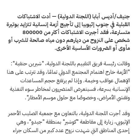
جنيف/أديس أبابا (اللجنة الدولية) — أدت الاشتباكات
القبلية في جنوب إثيوبيا إلى تأجيج أزمة إنسانية تتزايد بوتيرة
متسارعة، فقد أجبرت الاشتباكات أكثر من 800000
شخص على النزوح من ديارهم دون مياه صالحة للشرب أو
مأوى أو الضرورات الأساسية الأخرى.
وقالت رئيسة فريق التقييم باللجنة الدولية، "شيرين حنفية":
"الأزمة خارج اهتمام المجتمع الدولي تمامًا، وقد تترتب على هذا
الإهمال عواقب وخيمة. وإذا لم يرتفع حجم المساعدات
الإنسانية بسرعة، فسيتعرض المتضررون لمخاطر سوء التغذية
وتفشي الأمراض، وخصوصًا مع حلول موسم الأمطار".
وقد أجرت اللجنة الدولية، بالتعاون مع جمعية الصليب الأحمر
الإثيوبي، زيارة إلى مقاطعة "كوشير" بمنطقة "جيدو"، وهي
إحدى المناطق التي شهدت نزوح عدد كبير من السكان جراء