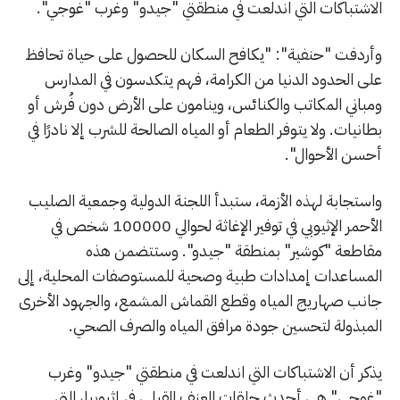
الاشتباكات التي اندلعت في منطقتي "جيدو" وغرب "غوجي".
وأردفت "حنفية": "يكافح السكان للحصول على حياة تحافظ
على الحدود الدنيا من الكرامة، فهم يتكدسون في المدارس
ومباني المكاتب والكنائس، وينامون على الأرض دون فُرش أو
بطانيات. ولا يتوفر الطعام أو المياه الصالحة للشرب إلا نادرًا في
أحسن الأحوال".
واستجابة لهذه الأزمة، ستبدأ اللجنة الدولية وجمعية الصليب
الأحمر الإثيوبي في توفير الإغاثة لحوالي 100000 شخص في
مقاطعة "كوشير" بمنطقة "جيدو". وستتضمن هذه
المساعدات إمدادات طبية وصحية للمستوصفات المحلية، إلى
جانب صهاريج المياه وقطع القماش المشمع، والجهود الأخرى
المبذولة لتحسين جودة مرافق المياه والصرف الصحي.
يذكر أن الاشتباكات التي اندلعت في منطقتي "جيدو" وغرب
"غوجي" هي أحدث حلقات العنف القبلي في إثيوبيا، التي