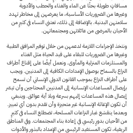
مسافاتٍ طويلة بحثًا عن الماء والغذاء والحطب والأدوية
وغيرها من الضروريات الأساسية، ما يعرضهن إلى مخاطر تهدد
سلامتهن البدنية. بالإضافة إلى ذلك، تعتني النساء في كثيرٍ من
الأحيان بالمرضى من عائلاتهن ومجتمعاتهن.
ونتخذ الإجراءات اللازمة لدعمهن من خلال توفير المرافق الطبية
وغيرها من الضروريات للبقاء على قيد الحياة مثل الغذاء
والمستلزمات المنزلية والمأوى. ونعمل أيضًا على إقناع أطراف
النزاع بالسماح بوصول الإمدادات الكافية إلى المدنيين. ويجب
على أطراف النزاع بموجب القانون الدولي الإنساني أن تسمح
بإيصال المساعدات الإنسانية إلى المدنيين المحتاجين وأن تيسّر
إيصال هذه المساعدات إليهم بسرعة وبلا أية عوائق. وينبغي
أن تكون الإغاثة الإنسانية غير متحيزة وأن تقدم بدون أي تمييز.
وبعدما ينقشع غبار النزاعات المسلحة، تضطلع النساء في كثيرٍ
من الأحيان بدورٍ رئيسي في إعادة بناء المجتمعات. وفي المناطق
الريفية، تكون المستفيد الرئيسي من الإمداد بالبذور والأدوات