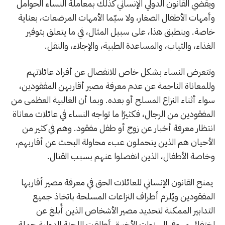
ويقضي القانون الدولي الإنساني كذلك بمعاملة النساء الحوامل
وأمهات الأطفال الصغار، ولا سيّما الأمهات المرضعات، بعناية
خاصة. وينطبق هذا، على سبيل المثال، في ما يتعلق بتوفير
الغذاء، والثياب، والمساعدة الطبية، والإجلاء، والنقل.
وتتعرض النساء بشكل خاص للانفصال عن أفراد عائلاتهم
وللمعاناة الناجمة عن عدم معرفة مصير أقاربهن المفقودين،
سواء أثناء النزاع المسلح أو بعده. وبما أن الغالبية العظمى من
المفقودين من الرجال، فكثيرًا ما تواجه النساء في عائلات معاناة
انتظار معرفة أخبار عن زوج أو طفل مفقود. وهم في كثير من
الأحيان هم الذين يتحملون عبء محاولة البحث عن أقاربهم،
وخاصة الأطفال، الذين انفصلوا عنهم بسبب القتال.
يمنح القانون الإنساني للعائلات الحق في معرفة مصير أقاربها
المفقودين ويُلزم أطراف النزاعات المسلحة باتخاذ جميع
التدابير الممكنة لتحديد مصير الأشخاص الذين أُبلغ عن
اختفائهم. وفي السنوات الأخيرة، أطلقت اللجنة الدولية حملة