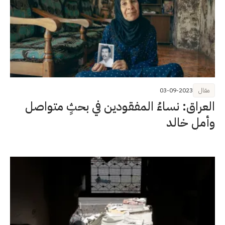
مقال
03-09-2023
العراق: نساءُ المفقودين في بحثٍ متواصل
وأملٍ خالد