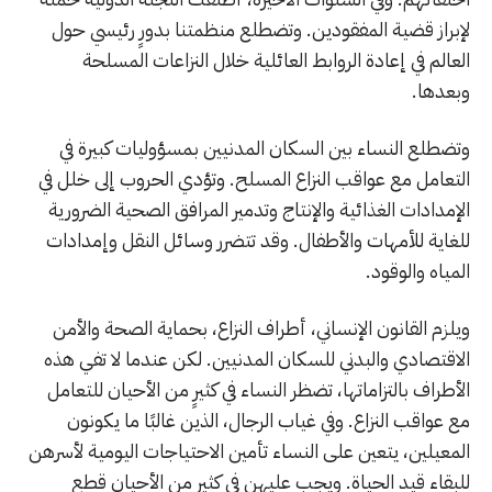
لإبراز قضية المفقودين. وتضطلع منظمتنا بدورٍ رئيسي حول
العالم في إعادة الروابط العائلية خلال النزاعات المسلحة
وبعدها.
وتضطلع النساء بين السكان المدنيين بمسؤوليات كبيرة في
التعامل مع عواقب النزاع المسلح. وتؤدي الحروب إلى خلل في
الإمدادات الغذائية والإنتاج وتدمير المرافق الصحية الضرورية
للغاية للأمهات والأطفال. وقد تتضرر وسائل النقل وإمدادات
المياه والوقود.
ويلزم القانون الإنساني، أطراف النزاع، بحماية الصحة والأمن
الاقتصادي والبدني للسكان المدنيين. لكن عندما لا تفي هذه
الأطراف بالتزاماتها، تضظر النساء في كثيرٍ من الأحيان للتعامل
مع عواقب النزاع. وفي غياب الرجال، الذين غالبًا ما يكونون
المعيلين، يتعين على النساء تأمين الاحتياجات اليومية لأسرهن
للبقاء قيد الحياة. ويجب عليهن في كثيرٍ من الأحيان قطع