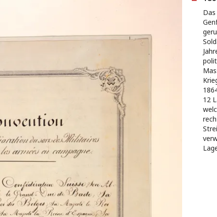
Das 
Genf
geru
Sold
Jahr
poli
Mas
Krie
1864
12 L
welc
rech
Stre
verw
Lage