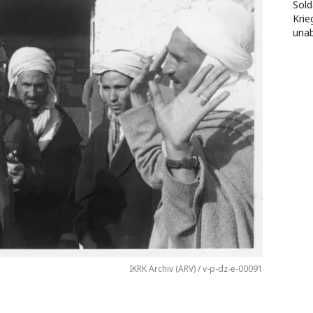
Sold
Krie
unab
IKRK Archiv (ARV) / v-p-dz-e-00091