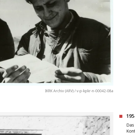
IKRK Archiv (ARV) / v-p-kpkr-n-00042-08a
195
Das 
Konf