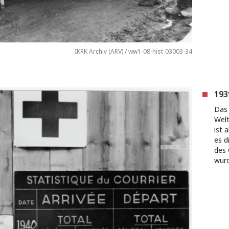
IKRK Archiv (ARV) / ww1-08-hist-03003-34
193
Das 
Welt
ist 
es d
des 
wurd