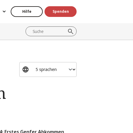
Hilfe
Spenden
n
4: Erstes Genfer Abkommen