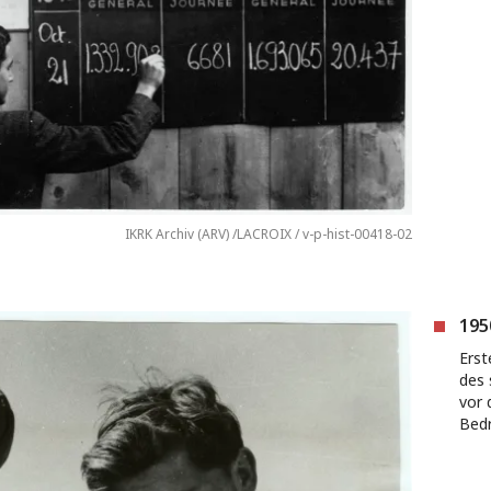
IKRK Archiv (ARV) /LACROIX / v-p-hist-00418-02
195
Erst
des 
vor 
Bedr