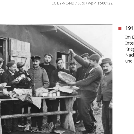
CC BY-NC-ND / IKRK / v-p-hist-00122
191
Im E
Inte
Krie
Nach
und 