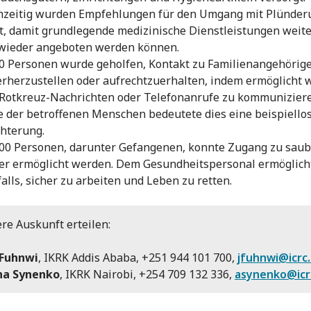
hzeitig wurden Empfehlungen für den Umgang mit Plünde
lt, damit grundlegende medizinische Dienstleistungen weit
wieder angeboten werden können.
0 Personen wurde geholfen, Kontakt zu Familienangehörig
rherzustellen oder aufrechtzuerhalten, indem ermöglicht 
Rotkreuz-Nachrichten oder Telefonanrufe zu kommuniziere
e der betroffenen Menschen bedeutete dies eine beispiello
chterung.
00 Personen, darunter Gefangenen, konnte Zugang zu sau
r ermöglicht werden. Dem Gesundheitspersonal ermöglicht
alls, sicher zu arbeiten und Leben zu retten.
re Auskunft erteilen:
 Fuhnwi
, IKRK Addis Ababa, +251 944 101 700,
jfuhnwi@icrc
na Synenko
, IKRK Nairobi, +254 709 132 336,
asynenko@icr