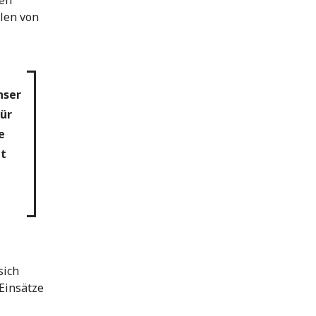
len
ilen von
nser
für
e
at
sich
Einsätze