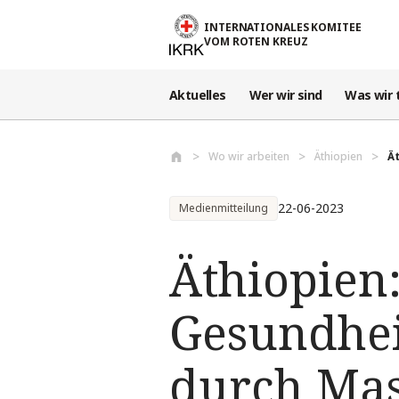
Direkt zum Inhalt
INTERNATIONALES KOMITEE
VOM ROTEN KREUZ
Aktuelles
Wer wir sind
Was wir 
Wo wir arbeiten
Äthiopien
Ät
22-06-2023
Medienmitteilung
Äthiopien:
Gesundhei
durch Mas