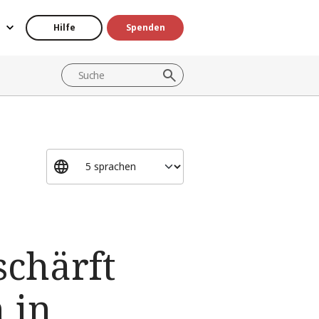
Hilfe
Spenden
chärft
 in