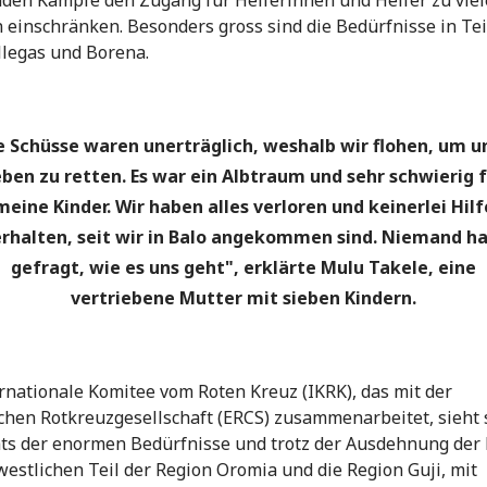
den Kämpfe den Zugang für Helferinnen und Helfer zu vie
 einschränken. Besonders gross sind die Bedürfnisse in Te
llegas und Borena.
e Schüsse waren unerträglich, weshalb wir flohen, um u
ben zu retten. Es war ein Albtraum und sehr schwierig 
meine Kinder. Wir haben alles verloren und keinerlei Hilf
rhalten, seit wir in Balo angekommen sind. Niemand h
gefragt, wie es uns geht", erklärte Mulu Takele, eine
vertriebene Mutter mit sieben Kindern.
rnationale Komitee vom Roten Kreuz (IKRK), das mit der
chen Rotkreuzgesellschaft (ERCS) zusammenarbeitet, sieht 
ts der enormen Bedürfnisse und trotz der Ausdehnung der 
westlichen Teil der Region Oromia und die Region Guji, mit