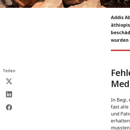
Addis A
äthiopi
beschäd
wurden 
Fehl
Teilen
Medi
In Begi,
fast all
und Pati
erhalten
mussten