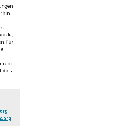
rungen
erhin
en
wurde,
n. Für
se
berem
 dies
.org
c.org