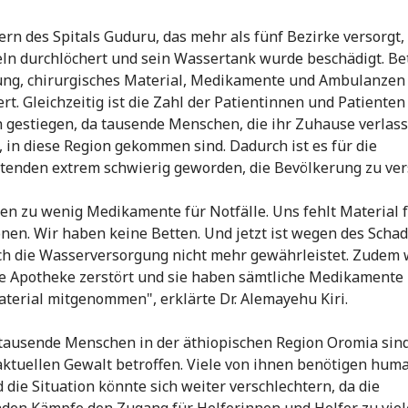
rn des Spitals Guduru, das mehr als fünf Bezirke versorgt
ln durchlöchert und sein Wassertank wurde beschädigt. Be
ung, chirurgisches Material, Medikamente und Ambulanze
rt. Gleichzeitig ist die Zahl der Patientinnen und Patienten
h gestiegen, da tausende Menschen, die ihr Zuhause verlas
 in diese Region gekommen sind. Dadurch ist es für die
tenden extrem schwierig geworden, die Bevölkerung zu ver
en zu wenig Medikamente für Notfälle. Uns fehlt Material 
nen. Wir haben keine Betten. Und jetzt ist wegen des Scha
h die Wasserversorgung nicht mehr gewährleistet. Zudem
le Apotheke zerstört und sie haben sämtliche Medikamente
terial mitgenommen", erklärte Dr. Alemayehu Kiri.
ausende Menschen in der äthiopischen Region Oromia sin
aktuellen Gewalt betroffen. Viele von ihnen benötigen hum
d die Situation könnte sich weiter verschlechtern, da die