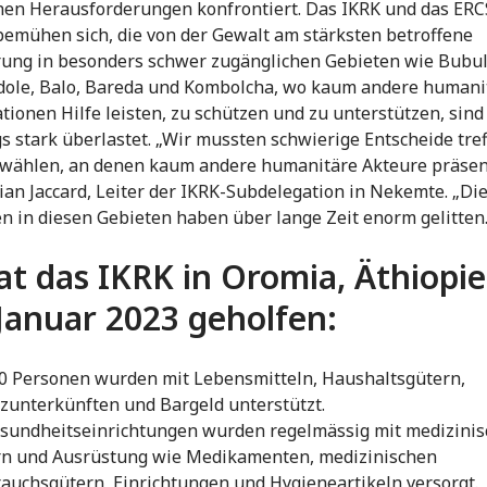
hen Herausforderungen konfrontiert. Das IKRK und das ERC
emühen sich, die von der Gewalt am stärksten betroffene
ung in besonders schwer zugänglichen Gebieten wie Bubul
ole, Balo, Bareda und Kombolcha, wo kaum andere humani
tionen Hilfe leisten, zu schützen und zu unterstützen, sind
gs stark überlastet. „Wir mussten schwierige Entscheide tre
wählen, an denen kaum andere humanitäre Akteure präsent
lian Jaccard, Leiter der IKRK-Subdelegation in Nekemte. „Di
 in diesen Gebieten haben über lange Zeit enorm gelitten
at das IKRK in Oromia, Äthiopi
 Januar 2023 geholfen:
0 Personen wurden mit Lebensmitteln, Haushaltsgütern,
zunterkünften und Bargeld unterstützt.
sundheitseinrichtungen wurden regelmässig mit medizini
n und Ausrüstung wie Medikamenten, medizinischen
auchsgütern, Einrichtungen und Hygieneartikeln versorgt.