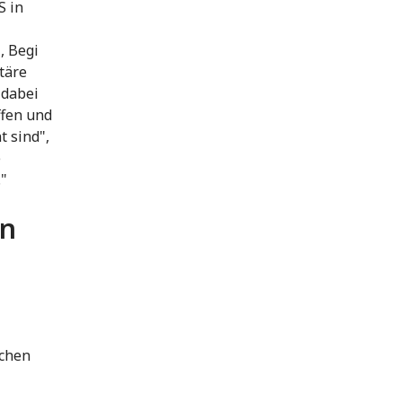
S in
, Begi
täre
 dabei
ffen und
 sind",
e
."
en
schen