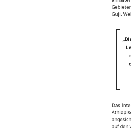
anhalten
Gebieten
Guji, We
„Di
Le
e
Das Inte
Äthiopis
angesich
auf den 