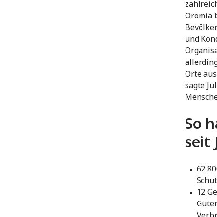
zahlreic
Oromia b
Bevölker
und Kond
Organisa
allerdin
Orte aus
sagte Ju
Menschen
So h
seit
62 80
Schut
12 Ge
Güter
Verbr