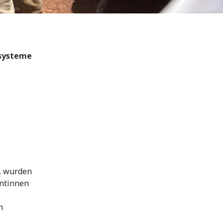
ssysteme
, wurden
entinnen
n