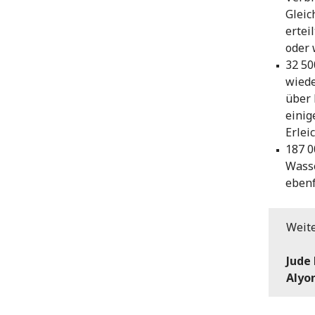
Gleic
ertei
oder 
32 50
wiede
über 
einig
Erlei
187 0
Wasse
ebenf
Weite
Jude
Alyo