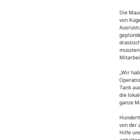
Die Maue
von Kuge
Ausrüst
geplünde
drastisc
mussten,
Mitarbei
„Wir hab
Operatio
Tank auc
die loka
ganze Ma
Hundertt
von der 
Hilfe un