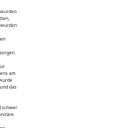
, wurden
tten,
n wurden
sen
sorgen.
für
dens am
 wurde
 und das
d schwer
anitäre