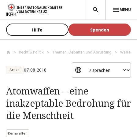
Direkt zum Inhalt
INTERNATIONALES KOMITEE
MENÜ
VOM ROTEN KREUZ
Hilfe
Spenden
Recht & Politik
Themen, Debatten und Abrüstung
Waffen u
07-08-2018
Artikel
Atomwaffen – eine
inakzeptable Bedrohung für
die Menschheit
Kernwaffen