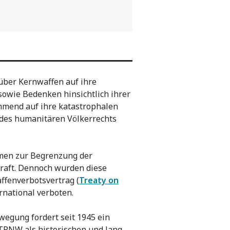
über Kernwaffen auf ihre
sowie Bedenken hinsichtlich ihrer
hmend auf ihre katastrophalen
des humanitären Völkerrechts
mmen zur Begrenzung der
raft. Dennoch wurden diese
fenverbotsvertrag (
Treaty on
ernational verboten.
egung fordert seit 1945 ein
TPNW als historischen und lang