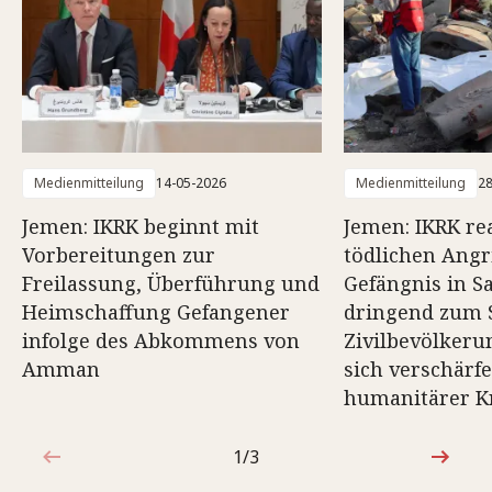
Medienmitteilung
14-05-2026
Medienmitteilung
28
Jemen: IKRK beginnt mit
Jemen: IKRK rea
Vorbereitungen zur
tödlichen Angri
Freilassung, Überführung und
Gefängnis in S
Heimschaffung Gefangener
dringend zum 
infolge des Abkommens von
Zivilbevölkeru
Amman
sich verschärf
humanitärer Kr
1/3
1von3