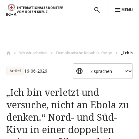
INTERNATIONALES KOMITEE
MENÜ
VOM ROTEN KREUZ
Direkt zum Inhalt
Wo wir arbeiten
Demokratische Republik Kongo
„Ich bin 
16-06-2026
Artikel
„Ich bin verletzt und
versuche, nicht an Ebola zu
denken.“ Nord- und Süd-
Kivu in einer doppelten