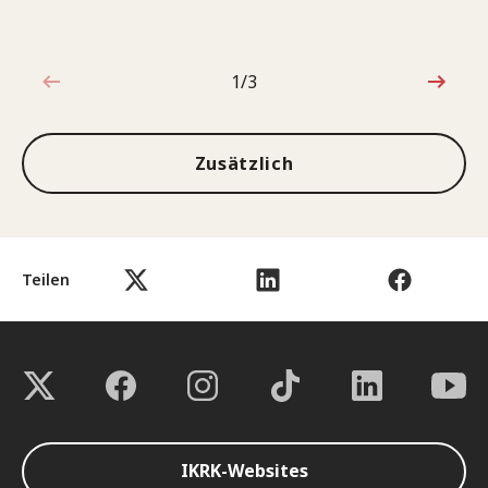
1/3
1von3
Zusätzlich
Teilen
IKRK-Websites