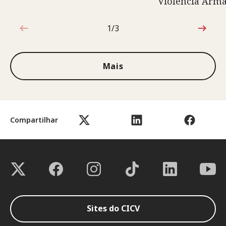
Violência Arm
1/3
1 de 3
Mais
Compartilhar
Sites do CICV