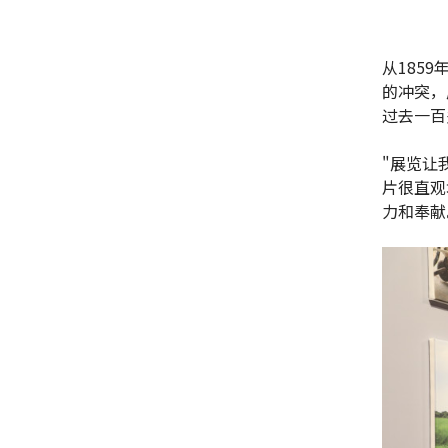
从185
的冲突，
过去一百
"展览让
片很直观
力和奉献