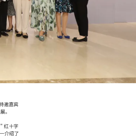
等特邀嘉宾
片展。
" 红十字
一介绍了