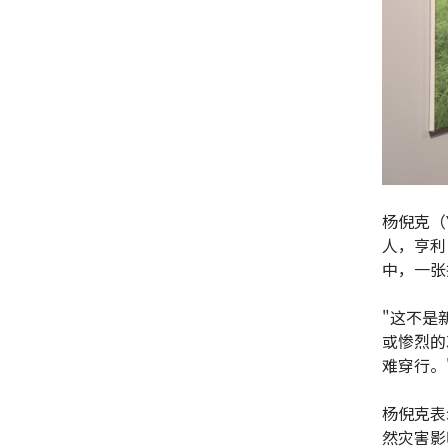
杨倪克（Y
人，亨利
中，一张
"这不是
或惨烈的
难穿行。
杨倪克表
然灾害影