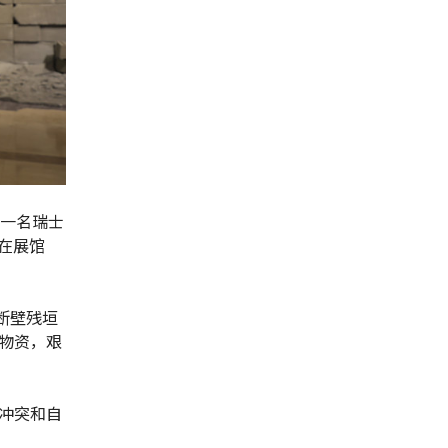
为一名瑞士
在展馆
断壁残垣
物资，艰
冲突和自