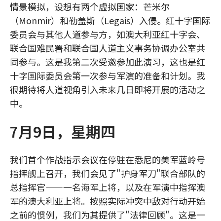
情景模拟，设想有两个虚拟国家：芒米尔
（Monmir）和勒盖斯（Legais）入侵。红十字国际
委员会与其他人道参与方，如澳大利亚红十字会、
联合国难民署和联合国人道主义事务协调办公室共
同参与。这是我第二次受邀参加此演习，这也是红
十字国际委员会第一次参与军演的准备和计划。我
很期待将人道视角引入未来几日即将开展的活动之
中。
7月9日，星期四
我们首个作战指示会议在停驻在悉尼的美军蓝岭号
指挥舰上召开，我们会见了"护身军刀"联合部队的
总指挥官——一名海军上将，以及在军演中指挥澳
军的澳大利亚上将。按照实际冲突中敌对行动开始
之前的惯例，我们为其提供了"法律回顾"。这是一