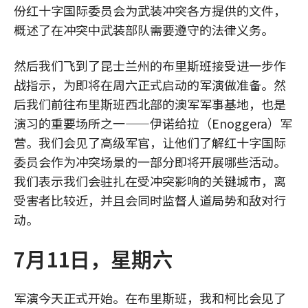
份红十字国际委员会为武装冲突各方提供的文件，
概述了在冲突中武装部队需要遵守的法律义务。
然后我们飞到了昆士兰州的布里斯班接受进一步作
战指示，为即将在周六正式启动的军演做准备。然
后我们前往布里斯班西北部的澳军军事基地，也是
演习的重要场所之一——伊诺给拉（Enoggera）军
营。我们会见了高级军官，让他们了解红十字国际
委员会作为冲突场景的一部分即将开展哪些活动。
我们表示我们会驻扎在受冲突影响的关键城市，离
受害者比较近，并且会同时监督人道局势和敌对行
动。
7月11日，星期六
军演今天正式开始。在布里斯班，我和柯比会见了