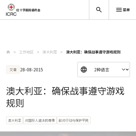
菜单
红十字国际委员会
跳至主要内容
工作地区
澳大利亚
澳大利亚：确保战事遵守游戏规则
28-08-2015
文章
澳大利亚：确保战事遵守游戏
规则
澳大利亚
对国际人道法的尊重
敌对行动与保护平民