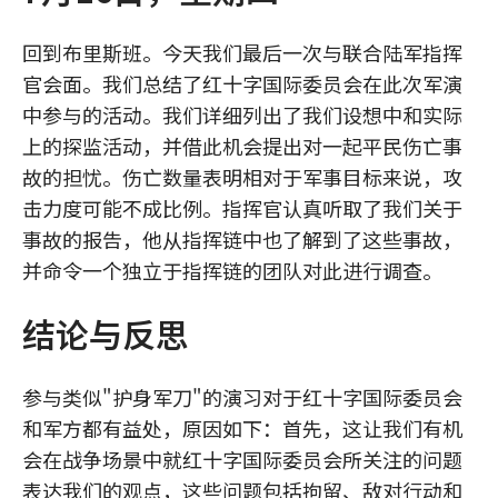
回到布里斯班。今天我们最后一次与联合陆军指挥
官会面。我们总结了红十字国际委员会在此次军演
中参与的活动。我们详细列出了我们设想中和实际
上的探监活动，并借此机会提出对一起平民伤亡事
故的担忧。伤亡数量表明相对于军事目标来说，攻
击力度可能不成比例。指挥官认真听取了我们关于
事故的报告，他从指挥链中也了解到了这些事故，
并命令一个独立于指挥链的团队对此进行调查。
结论与反思
参与类似"护身军刀"的演习对于红十字国际委员会
和军方都有益处，原因如下：首先，这让我们有机
会在战争场景中就红十字国际委员会所关注的问题
表达我们的观点，这些问题包括拘留、敌对行动和