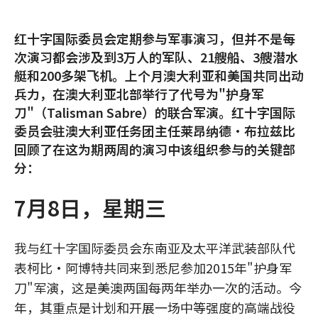
红十字国际委员会定期参与军事演习，但并不是每
次演习都会涉及到3万人的军队、21艘船、3艘潜水
艇和200多架飞机。上个月澳大利亚和美国共同出动
兵力，在澳大利亚北部举行了代号为"护身军
刀"（Talisman Sabre）的联合军演。红十字国际
委员会驻澳大利亚任务团主任莱昂纳德·布拉兹比
回顾了在这为期两周的演习中该组织参与的关键部
分：
7月8日，星期三
我与红十字国际委员会东南亚及太平洋武装部队代
表柯比·阿博特共同来到悉尼参加2015年"护身军
刀"军演，这是美澳两国每两年举办一次的活动。今
年，其重点是计划和开展一场中等强度的高端战役