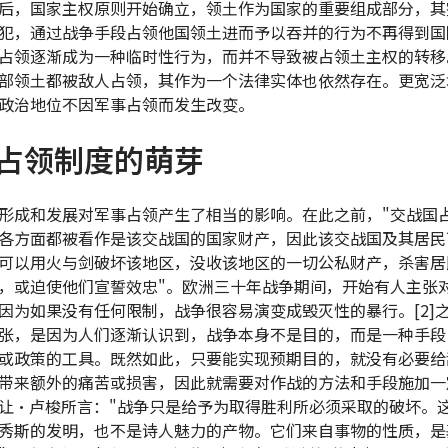
后，国家主权原则开始确立，领土作为国家的重要组成部分，其
犯，通过战争手段占领他国领土进而予以吞并的行为不再得到国
占领逐渐成为一种临时性行为，而并不导致被占领土主权的转移
部领土都被敌人占领，其作为一个法律实体也依然存在。更宽泛
政治地位不因军事占领而发生改变。
占领制度的萌芽
形成和发展对军事占领产生了相当的影响。在此之前，"交战国
各方面都被看作是该交战国的国家财产，因此该交战国及其居民
可以用火与剑破坏该地区，没收该地区的一切公私财产，杀害居
，或迫使他们宣誓效忠"。欧洲三十年战争期间，开始有人主张
因为如果没有任何限制，战争很容易演变成毁灭性的暴行。[2]
张，是因为人们逐渐认识到，战争本身不是目的，而是一种手段
或政策的工具。既然如此，只要能实现预期目的，就没有必要给
带来额外的痛苦或损害，因此就需要对作战的方法和手段施加一
让·卢梭所言："战争只是给予为取得胜利所必须采取的破坏。
秀斯的发明，也不是诗人魅力的产物。它们来自事物的性质，是