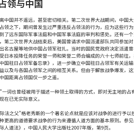
占领与中国
离中国并不遥远，甚至密切相关。第二次世界大战期间，中国大
占领之下，期间曾发生过严重违反占领法的行为，应为这些行为
到了远东国际军事法庭和中国军事法庭的审判和惩处。还有一个
，第二次世界大战结束后，美国曾请求中国派遣部队共同参加对
出名古屋等地供中国占领军驻扎。当时的国民党政府决定派遣曾
受日本投降任务的荣誉一师和荣誉二师合编成的六十七师前往，
中国驻日占领军备忘录》，进一步确立中国驻日占领军有关运输
益以及与各国占领军之间的相互关系。但由于解放战争爆发，这
中国距离占领国仅一步之遥。
"占领"一词也曾经被用于描述一种领土取得的方式，即对无主地的占
现在已无实际意义。
如"国际法之父"格老秀斯的一个著名论点就是应该对战争的进行予以
种更高的道德要求战争的行为来遵循人道方面的基本原则。参见
际人道法》，中国人民大学出版社2007年版，第9页。