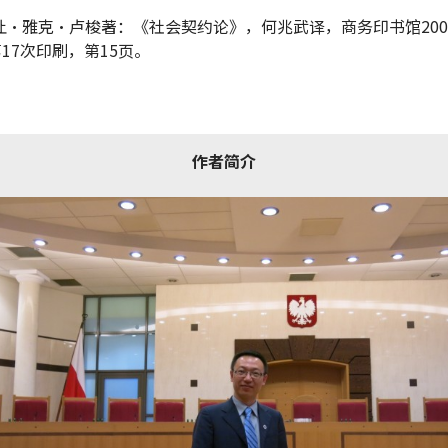
[法] 让·雅克·卢梭著：《社会契约论》，何兆武译，商务印书馆20
第17次印刷，第15页。
作者简介