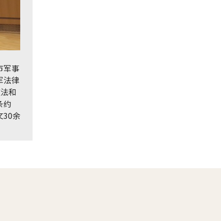
市军事
军法律
道法和
条约
30余