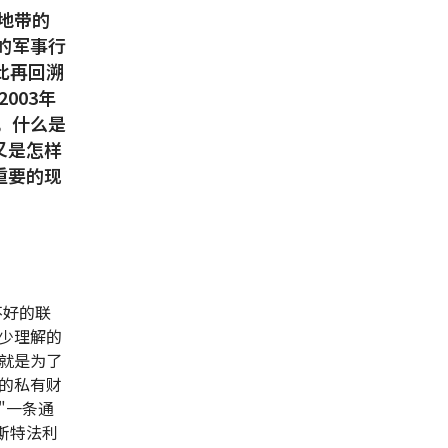
沙地带的
的军事行
此再回溯
003年
，什么是
又是怎样
重要的现
不好的联
至少理解的
就是为了
的私有财
"一条通
斯特法利