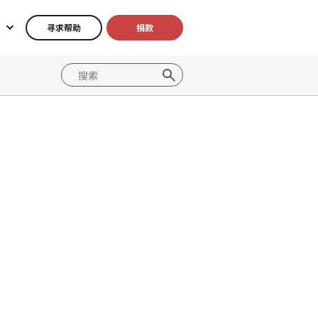
寻求帮助
捐款