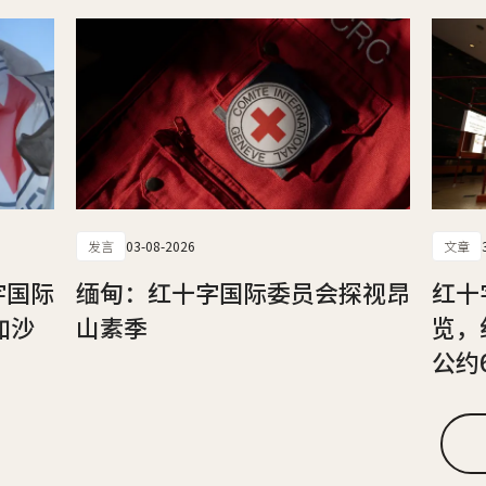
发言
03-08-2026
文章
字国际
缅甸：红十字国际委员会探视昂
红十
加沙
山素季
览，
公约