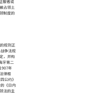
征服者或
被占领土
领制度的
领的规则正
于战争法规
定，并构
《海牙第二
907年
法律框
第四公约》
者的《日内
领法的主