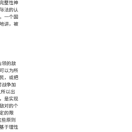
完整性神
际法的认
。一个国
地讲，被
占领的敌
可以为所
民，或把
对战争加
之所以出
，是实现
敌对的个
定的限
这些原则
基于理性