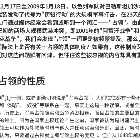
年12月17日至2009年1月18日，以色列军队对巴勒斯坦加
武装发动了代号为"铸铅行动"的大规模军事打击，在23天
人们通过媒体经常会看到或听到一个词汇——"占领"。由
纪初的两场大规模武装冲突，即2001年的"阿富汗战争"和2
拉克战争"，我们会发现"占领"一词更是被频繁提及。那么
国际法上是否有关于占领的具体制度？如果有，这种制度
们对这些问题鲜有问津，但往往这些被忽视的内容却具有
。
占领的性质
领"[1]一词，或者更确切地说是"军事占领"，人们往往都有一些
和"侵略"、"奴役"等联系在一起。事实上这是一种误解，或者
。历史上，军事占领确实和战争紧密相连，而且占领的主要目的
的领土。因为在国家主权理论产生之前，国家被认为是封建君主
领土可以作为礼物随时赠予他人并任意买卖和分割，因此，当时
认为，只要通过占领就立即导致主权的变更"。但自从1648年威