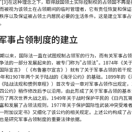
"[3]在这种理念之下，取得敌国领土实际控制权的占领国不再是
而被视为该领土在占领期间的临时管理者，它有责任恢复和保证
秩序以及保证被占领土内居民必要的生活条件。这是建立军事占
。
军事占领制度的建立
中期以来，国际法一直在试图规制占领军的行为，而有关军事占
争法的一部分发展起来的，被专门称为"占领法"。1874年《关
国际宣言》（《布鲁塞尔宣言》）就有了关于军事占领的若干规
99年和1907年两个关于陆战的《海牙公约》的基础。1899年的
《陆战法规和惯例章程》）首次专设一章对军事占领作出规定，1
四公约》稍作修改后予以沿用，由此形成了关于军事占领的基本
历了两次世界大战之后，1949年关于战时保护平民的《日内瓦
富和发展了占领法规则，1977年关于保护国际性武装冲突受难
一附加议定书》又细化了该公约的相关规定。上述公约构成了占
也是研究军事占领制度的重要法律依据。