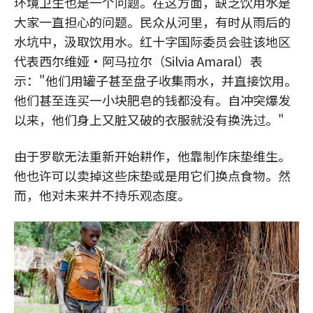
环境卫生也是一个问题。在这方面，缺乏饮用水是
大家一直担心的问题。民众从河里，有时从雨后的
水坑中，汲取饮用水。红十字国际委员会驻该地区
代表西尔维娅•阿马拉尔（Silvia Amaral）表
示："他们用罐子甚至盘子收集雨水，并直接饮用。
他们甚至连买一小块肥皂的钱都没有。自冲突爆发
以来，他们身上又脏又破的衣服就没有换洗过。"
由于罗歇无法重新开始耕作，他靠制作床垫维生。
他也许可以卖掉这些床垫或是用它们换点食物。然
而，他对未来并不持乐观态度。