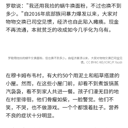
罗歇说："我还用我捡的蜗牛换面粉，不过也换不到
多少。"自2016年底部族间暴力爆发以来，大家对
物物交换已司空见惯，经济也自此陷入瘫痪。现金
不再流通，本就贫乏的收成如今几乎化为乌有。
罗歇用他捡的蜗牛交换面粉，但也换不到多少。自经济崩溃以来，大家对物物交换已司空见
惯。CC BY-NC-ND/ICRC/P. Yazdi
在穆卡姆布韦村，有大约50个用泥土和稻草搭建的
小屋。然而，在这些小屋门前，却看不到煮饭锅蒸
汽袅袅，看不到家人共进一餐。孩子们漫无目的地
在村里徘徊，他们骨瘦如柴，一脸警觉。他们不
笑，不哭，也不做游戏。一个个都饿着肚子。营养
不良的症状十分明显。