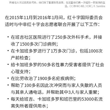
所者在火灾过后无处可去，他们除了重建别无选择，在这里他们再一次经历一贫如洗的生
活。CC BY-NC-ND / ICRC / F. Sambia
在2015年11月到2016年1月间，红十字国际委员会
适时与中非红十字会志愿者联合开展了以下工作：
在班吉社区医院进行了250多次外科手术，并接
收了1500多次门诊病例；
在卡加班多罗进行了1万多次门诊，包括1000次
产前检查；
给卡加班多罗的50多名性暴力受害者提供了社会
心理支持；
在比劳收治了1900多名疟疾病例；
帮助了100多名因此次冲突而与家人失散的人员
与其亲人通电话，并帮助其中3人与家人重聚；
每天给班吉、卡加班多罗和班巴里的53000名流
离失所者提供用水；