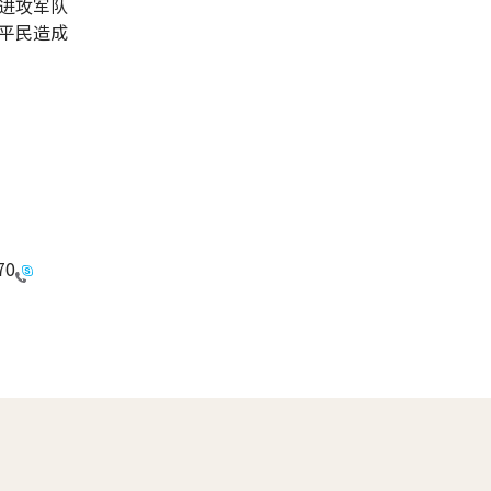
进攻军队
平民造成
70