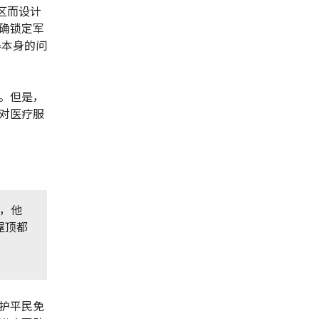
区而设计
确锁定军
器本身的问
。但是，
对医疗服
，他
屋顶都
护平民免