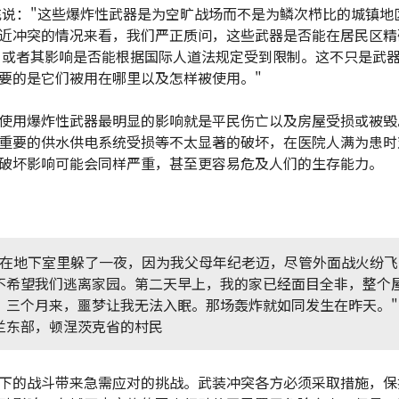
充说："这些爆炸性武器是为空旷战场而不是为鳞次栉比的城镇地
近冲突的情况来看，我们严正质问，这些武器是否能在居民区精
，或者其影响是否能根据国际人道法规定受到限制。这不只是武
要的是它们被用在哪里以及怎样被使用。"
使用爆炸性武器最明显的影响就是平民伤亡以及房屋受损或被毁
重要的供水供电系统受损等不太显著的破坏，在医院人满为患时
破坏影响可能会同样严重，甚至更容易危及人们的生存能力。
们在地下室里躲了一夜，因为我父母年纪老迈，尽管外面战火纷飞
不希望我们逃离家园。第二天早上，我的家已经面目全非，整个
。三个月来，噩梦让我无法入眠。那场轰炸就如同发生在昨天。"
兰东部，顿涅茨克省的村民
下的战斗带来急需应对的挑战。武装冲突各方必须采取措施，保