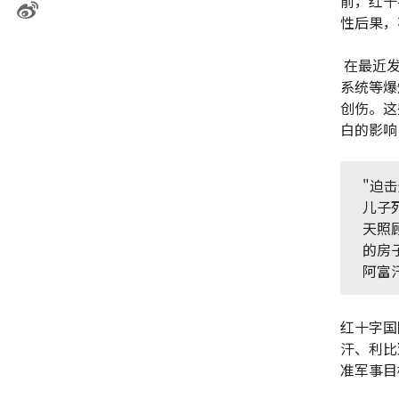
前，红十
性后果，
在最近发
系统等爆
创伤。这
白的影响
"迫
儿子
天照
的房
阿富
红十字国
汗、利比
准军事目