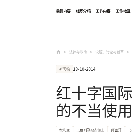
最新内容
组织介绍
工作内容
工作地区
跳至主要内容
法律与政策
议题、讨论与裁军
13-10-2014
新闻稿
红十字国
的不当使
叙利亚
以色列及被占领土
阿富汗
乌