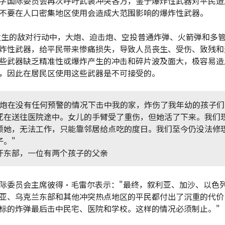
字国际委员会再次呼吁武装冲突各方，鉴于爆炸性武器对平民造
不要在人口密集地区使用会造成大范围影响的爆炸性武器。
生的敌对行动中，大炮、迫击炮、空投普通炸弹、火箭弹和多
炸性武器，给平民带来惨痛损失，导致人员丧生、受伤、致残和
些武器缺乏精准性或爆炸产生的冲击和碎片波及面大，极容易造
，因此在居民区使用这些武器是不可接受的。
击炮在没有任何预警的情况下击中我的家，炸伤了我年幼的孩子们
死在送往医院途中。女儿的手臂受了重伤，但她活了下来。我们
顾她，无法工作，只能靠邻居给点吃的度日。我们至今仍没法修
子。"
汗东部，一位有两个孩子的父亲
际委员会主席彼得•毛雷尔表示："最终，叙利亚、加沙、以色
亚、乌克兰东部和其他冲突热点地区的平民都付出了沉重的代价
标的炸弹最后击中民宅、医院和学校。这样的情况必须制止。"