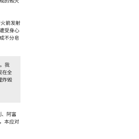
成的毁灭
管火箭发射
遭受身心
成不分皂
。我
现在全
理炸毁
列、阿富
，本应对