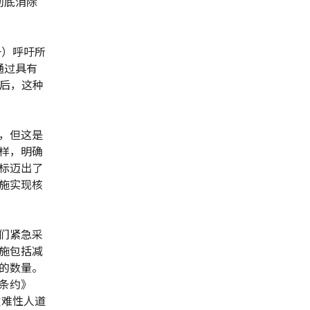
彻底消除
一）呼吁所
通过具有
年后，这种
，但这是
样，明确
标迈出了
施实现核
们紧急采
施包括减
的数量。
条约》
灾难性人道