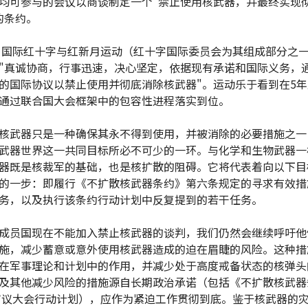
均可参与的会议以商谈制定一个"禁止使用核武器，并最终实现
的条约。
年，国际红十字与红新月运动（红十字国际委员会为其组成部分之
"真诚协商，行事迅速，决心坚定，依据现有承诺和国际义务，
的国际协议以禁止使用并彻底消除核武器"。运动乐于看到在5
通过联合国大会框架中的包容性进程落实到位。
核武器只是一种确保其永不得到使用，并被消除的必要措施之一
武器世界这一共同目标所必不可少的一环。与化学和生物武器一
器既是核裁军的基础，也是核扩散的阻碍。它将代表着向以下目
的一步：即履行《不扩散核武器条约》第六条规定的寻求有效措
务，以及执行该条约行动计划中反复提到的若干任务。
成员国现在不能加入禁止核武器的谈判，我们仍然会继续呼吁他
施，减少蓄意或意外使用核武器造成的迫在眉睫的风险。这种措
在军事理论和计划中的作用，并减少处于高度戒备状态的核弹头
及其他减少风险的措施源自长期政治承诺（包括《不扩散核武器
年审议大会行动计划），应作为紧迫工作贯彻到底。鉴于核武器的