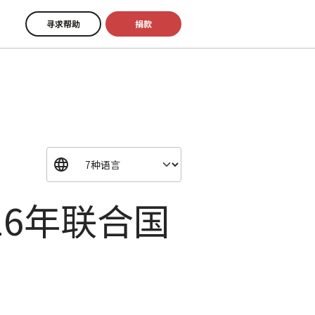
寻求帮助
捐款
16年联合国