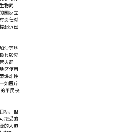
生物武
的国家立
有责任对
提起诉讼
加沙等地
极具毁灭
管火箭
地区使用
型爆炸性
—如医疗
多的平民丧
目标，但
可接受的
要的人道