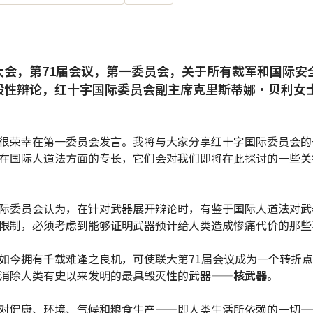
大会，第71届会议，第一委员会，关于所有裁军和国际安
般性辩论，红十字国际委员会副主席克里斯蒂娜·贝利女
很荣幸在第一委员会发言。我将与大家分享红十字国际委员会的
在国际人道法方面的专长，它们会对我们即将在此探讨的一些关
际委员会认为，在针对武器展开辩论时，有鉴于国际人道法对武
限制，必须考虑到能够证明武器预计给人类造成惨痛代价的那些
如今拥有千载难逢之良机，可使联大第71届会议成为一个转折
消除人类有史以来发明的最具毁灭性的武器——
核武器
。
对健康、环境、气候和粮食生产——即人类生活所依赖的一切—