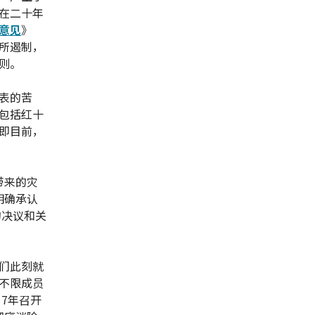
在二十年
意见
》
所遏制，
则。
表的苦
包括红十
即目前，
带来的灾
明确承认
的决议和关
们此刻就
"不限成员
7年召开