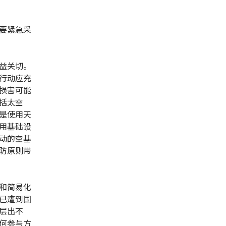
要紧急采
益关切。
行动应充
损害可能
括太空
是使用天
用基础设
动的空基
防原则带
和简易化
已遭到国
层出不
何参与方