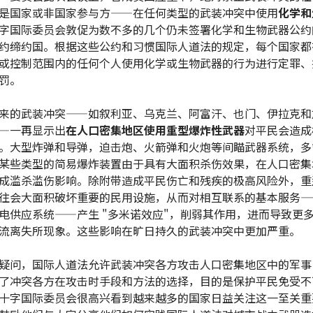
是国家或非国家参与方——在任何类型的武装冲突中使用
化学和
字国际委员会敦促为数不多的几个仍未签署化学和生物武器公约
约缔约国。根据这些公约和习惯国际人道法的规定，每个国家都
或控制范围内的任何个人使用化学或生物武器的行为进行定罪、
罚。
来的武装冲突——如叙利亚、乌克兰、阿富汗、也门、伊拉克和
—一再显示出
在人口密集地区使用重型爆炸性武器
对平民会造成
。大型炸弹和导弹，迫击炮、火箭弹和火炮等间瞄武器系统，多
某些类型的简易爆炸装置由于具有大面积杀伤效果，在人口密集
成滥杀滥伤影响。除附带造成平民伤亡和残疾的极高风险外，重
往会大面积破坏重要的民用设施，从而对相互联系的基本服务—
电供应系统——产生 "多米诺效应"，削弱其作用，进而导致更
流离失所现象。这些影响在旷日持久的武装冲突中更加严重。
疑问，国际人道法允许武装冲突各方攻击人口密集地区中的军事
了冲突各方在攻击时手段和方法的选择，目的是保护平民免受不
十字国际委员会很高兴看到越来越多的国家日益关注这一至关重