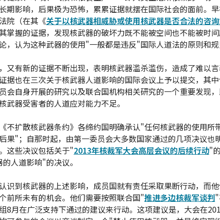
长期影响，后果极为恐怖，累累证据就摆在国际社会的面前。早
法院（在其《
关于以核武器相威胁或使用核武器是否合法的咨询
其掌握的证据，发现核武器的破坏力既不能被空间也不能被时间
论，认为这种武器的使用"一般都是违反"国际人道法的原则和规
，又有新的证据不断出现，表明核武器滥杀滥伤，造成了难以言
证据也在三次关于核武器人道影响的国际会议上予以提交，其中
员会自身开展的研究以及联合国机构相关研究的一个重要发现，
核武器受害者的人道应对能力不足。
《不扩散核武器条约》各缔约国明确承认"任何核武器的使用所
后果"；自那时起，由第一委员会大多数国家通过的几项决议也
。这些决议包括关于"
2013年核裁军大会高层会议的后续行动
"
器的人道影响"的决议。
认识到核武器的上述影响，成员国就有责任采取果断行动，而他
个前所未有的机会。他们需要按照联合国"
推进多边核裁军谈判
组8月在广泛支持下通过的建议来行动。这项建议是，大会在201