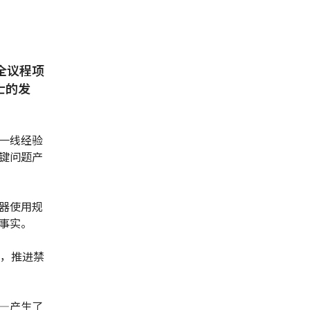
全议程项
士的发
一线经验
键问题产
器使用规
事实。
点，推进禁
—产生了