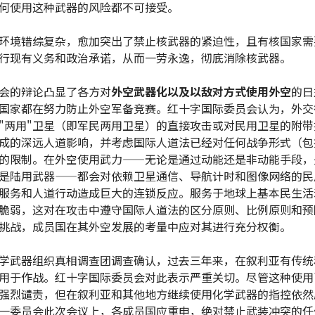
何使用这种武器的风险都不可接受。
环境错综复杂，愈加突出了禁止核武器的紧迫性，且有核国家需
行现有义务和政治承诺，从而一劳永逸，彻底消除核武器。
会的辩论凸显了各方对
外空武器化以及以敌对方式使用外空
的日
国家都在努力防止外空军备竞赛。红十字国际委员会认为，外交
"两用"卫星（即军民两用卫星）的直接攻击或对民用卫星的附带
成的深远人道影响，并考虑国际人道法已经对任何战争形式（包
的限制。在外空使用武力——无论是通过动能还是非动能手段，
是陆用武器——都会对依赖卫星通信、导航计时和图像网络的民
服务和人道行动造成巨大的连锁反应。服务于地球上基本民生活
脆弱，这对在攻击中遵守国际人道法的区分原则、比例原则和预
挑战，成员国在其外空发展的考量中应对其进行充分权衡。
学武器组织真相调查团调查确认，过去三年来，在叙利亚有传统
用于作战。红十字国际委员会对此表示严重关切。尽管这种使用
强烈谴责，但在叙利亚和其他地方继续使用化学武器的指控依然
一委员会此次会议上，各成员国应重申，绝对禁止武装冲突的任