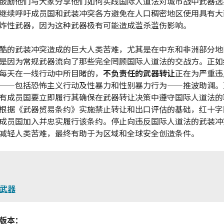
鼓励他们与大家分享他们如何实践国际人道法对城市战中武器选
继续呼吁成员国和武装冲突各方避免在人口稠密地区使用具有大
炸性武器，因为这种武器极有可能造成滥杀滥伤影响。
酷的武装冲突造成的巨大人类苦难，尤其是在中东和非洲部分地
是因为常规武器流向了那些完全罔顾国际人道法的交战方。正如
每天在一线行动中所目睹的，
不负责任的武器转让
正在为严重违
——包括恐怖主义行动及性暴力和性别暴力行为——推波助澜。
有成员国要立即履行其确保在武器转让决策中遵守国际人道法的
根据《武器贸易条约》实施禁止转让和出口评估的基础，红十字
成员国加入并忠实履行该条约。停止向违反国际人道法的武装冲
减轻人类苦难，最终有助于为区域和全球安全创造条件。
：
武器
版本：