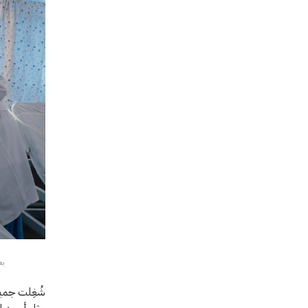
بعد
شُغِلت جميع