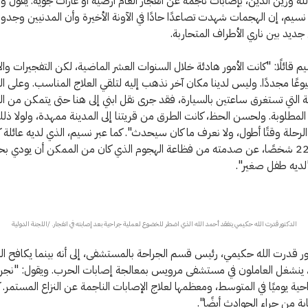
له وزين الدين، بإصابات ناجمة عن انفجار ألغام أرضية أو غارات جوية. يقول و
نسيم، إن الهجمات شهدت تصاعدًا حادًا في الآونة الأخيرة وأن المدنيين وجدوا
ديد بين ناري الأطراف المتحاربة.
قائلًا: "كانت الأمور هادئة خلال السنوات العشر الماضية، لكن التفجيرات وال
يوعًا مجددًا. وليس لدينا مكان آخر نذهب إليه لتلقي العلاج المناسب. وعلى ا
ة التي تستغرق ساعتين بالسيارة، فقد جرى نقل ابني إلى هنا حتى يتمكن من 
 المطلوبة. ولحسن الحظ، كانت الطرق من قريتنا إلى المدينة ممهدة، ولولا ذل
رحلة وقتًا أطول، ولا نعرف ما كان سيحدث". كما عبر نسيم، الذي لديه عائلة ك
مكونة من 22 شخصًا، عن صدمته من فظاعة الهجوم الذي كان من الممكن أن يودي ب
: "لديه طفل صغير".
الدكتور قدرت الله حكيمي يتفقد أحمد الله الذي اضطر للخضوع لعملية جراحية بعد إصابته في انفجار. /اللجنة الدولية
ور قدرت الله حكيمي، رئيس قسم الجراحة بالمستشفى، إلى أنه بينما يكافح ال
وفيد -19، ينشغل العاملون في مستشفى مرويس بمعالجة إصابات الحرب. ويقول: "نج
ية يوميًا في المتوسط، ومعظمها لعلاج الإصابات الناجمة عن النزاع المستمر. 
بة من جراء الحوادث أيضًا".