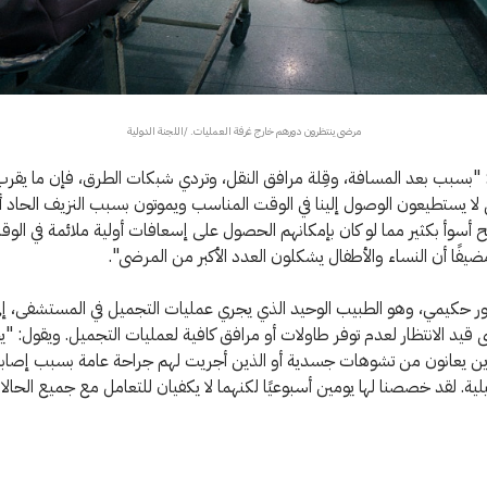
مرضى ينتظرون دورهم خارج غرفة العمليات. /اللجنة الدولية
ا يستطيعون الوصول إلينا في الوقت المناسب ويموتون بسبب النزيف الحاد أ
 أسوأ بكثير مما لو كان بإمكانهم الحصول على إسعافات أولية ملائمة في الو
يفًا أن النساء والأطفال يشكلون العدد الأكبر من المرضى".
ور حكيمي، وهو الطبيب الوحيد الذي يجري عمليات التجميل في المستشفى، إلى
ى قيد الانتظار لعدم توفر طاولات أو مرافق كافية لعمليات التجميل. ويقول: "ي
ين يعانون من تشوهات جسدية أو الذين أجريت لهم جراحة عامة بسبب إصابات
ية. لقد خصصنا لها يومين أسبوعيًا لكنهما لا يكفيان للتعامل مع جميع الحالا