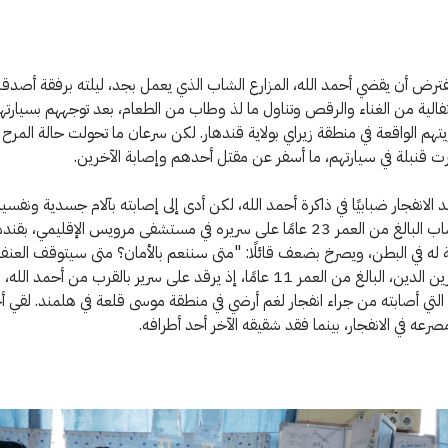
ترض أن يقضي أحمد الله، المزارع الشاب الذي يعمل بجد، ليلته برفقة أصدقاؤه
تفالية من الغناء والرقص وتناول ما لذ وطاب من الطعام، بعد توجههم بسيارته
تهم الواقعة في منطقة زيراي بولاية قندهار. لكن سرعان ما تحولت حالة المرح 
ت قنبلة في سيارتهم، ما أسفر عن مقتل أحدهم وإصابة الآخرين.
 الانفجار ضبابيًا في ذاكرة أحمد الله، لكن أدى إلى إصابته بآلام جسدية ونفسي
يستلقي الشاب البالغ من العمر 23 عامًا على سريره في مستشفى مرويس الإقليمي، بق
 له في البطن، ويصرخ بضعف قائلًا: "متى سننعم بالأمان؟ متى سيتوقف العنف؟
محنته مع زين الدين، البالغ من العمر 11 عامًا، إذ يرقد على سرير بالقرب من أحمد
لتي أصابته من جراء انفجار لغم أرضي في منطقة موسى قلعة في هلمند. لقي أ
صرعه في الانفجار، بينما فقد شقيقه الآخر أحد أطرافه.