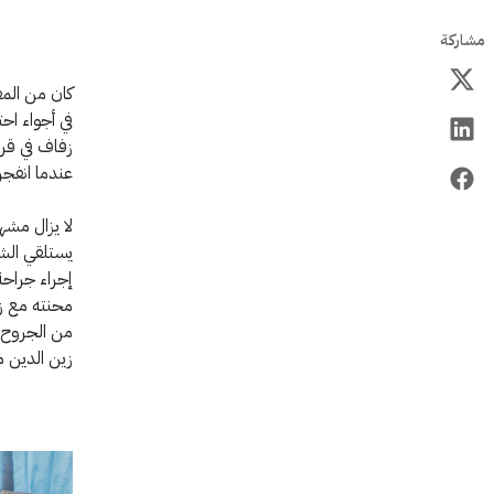
مشاركة
كان من المف
في أجواء اح
زفاف في قري
عندما انفجر
لا يزال مشهد
إجراء جراحة
من الجروح ا
زين الدين م