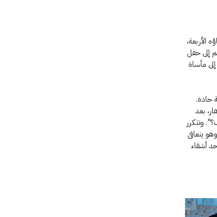
 الأربعة،
م إلى حفل
إلى مأساة
ة حادة.
ندهار، بعد
". وتتكرر
 الله، وهو يتعافى
حد أشقاء