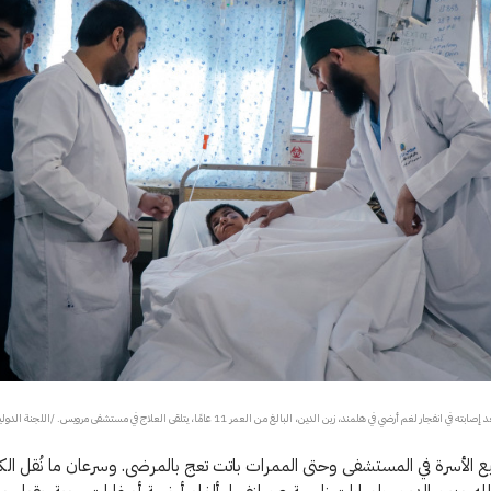
 إصابته في انفجار لغم أرضي في هلمند، زين الدين، البالغ من العمر 11 عامًا، يتلقى العلاج في مستشفى مرويس. /اللجنة الدولية
 الأسرة في المستشفى وحتى الممرات باتت تعج بالمرضى. وسرعان ما نُقل الكث