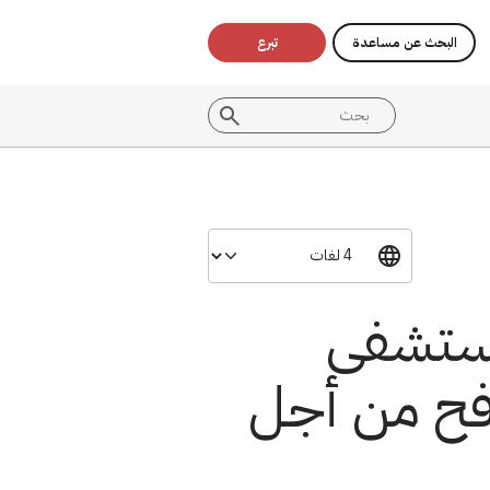
البحث عن مساعدة
تبرع
 مستشفى
افح من أجل