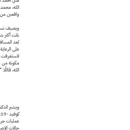
مثل أحمد ال
الله، محمد 
واقعين من ج
ويضيف نسيم 
باتت أكثر ش
بُعد المساف
على الرعاية
لاستغرقت ال
الله، قائلًا
ويشير الدكت
ك
عمليات جراح
حالات الإصا