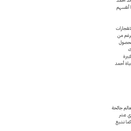
الد أحمد
 أنفسهم
انفجارات
لرغم من
الحصول
ك
بيرة
حياة أحمد
عالم جائحة
ري عشر
كما تشيع