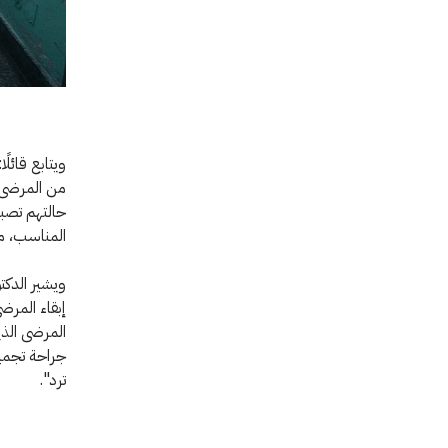
من المرضى ل
حالتهم تصبح
المناسب، مض
ويشير الدكت
إبقاء المرض
المرضى الذ
جراحة تجميل
ترد".