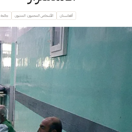
أفغانستان
الأشخاص المحميون: المدنيون
جائحة ك