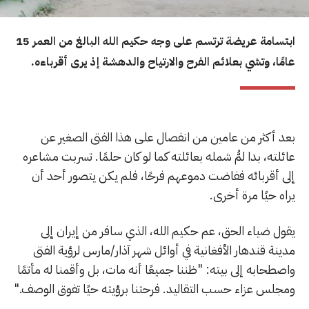
ابتسامة عريضة ترتسم على وجه حكيم الله البالغ من العمر 15
عامًا، وتشي بعلائم الفرح والارتياح والدهشة إذ يرى أقرباءه.
بعد أكثر من عامين من انفصال على هذا الفتى الصغير عن
عائلته، بدا لمُّ شمله بعائلته كما لو كان حلمًا. تسربت مشاعره
إلى أقربائه ففاضت دموعهم فرحًا، فلم يكن يتصور أحد أن
يراه حيًا مرة أخرى.
يقول ضياء الحق، عم حكيم الله، الذي سافر من إيران إلى
مدينة قندهار الأفغانية في أوائل شهر آذار/مارس لرؤية الفتى
واصطحابه إلى بيته: "ظننا جميعًا أنه مات، بل وأقمنا له مأتمًا
ومجلس عزاء حسب التقاليد. فرحتنا برؤيته حيًا تفوق الوصف."