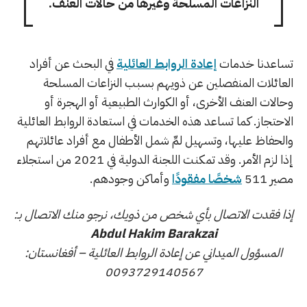
النزاعات المسلحة وغيرها من حالات العنف.
تساعدنا خدمات
إعادة الروابط العائلية
في البحث عن أفراد
العائلات المنفصلين عن ذويهم بسبب النزاعات المسلحة
وحالات العنف الأخرى، أو الكوارث الطبيعية أو الهجرة أو
الاحتجاز. كما تساعد هذه الخدمات في استعادة الروابط العائلية
والحفاظ عليها، وتسهيل لمِّ شمل الأطفال مع أفراد عائلاتهم
إذا لزم الأمر. وقد تمكنت اللجنة الدولية في 2021 من استجلاء
مصير 511
شخصًا مفقودًا
وأماكن وجودهم.
إذا فقدت الاتصال بأي شخص من ذويك، نرجو منك الاتصال بـ:
Abdul Hakim Barakzai
المسؤول الميداني عن إعادة الروابط العائلية – أفغانستان:
0093729140567