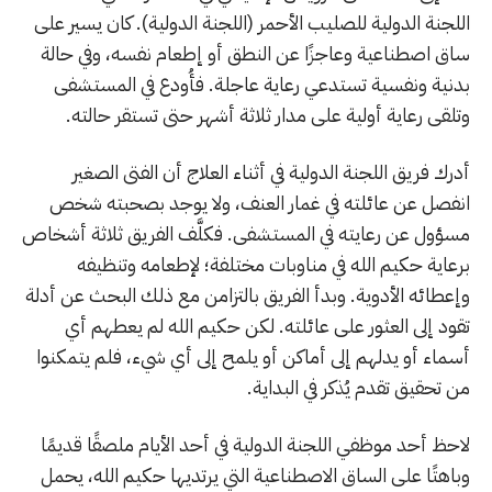
اللجنة الدولية للصليب الأحمر (اللجنة الدولية). كان يسير على
ساق اصطناعية وعاجزًا عن النطق أو إطعام نفسه، وفي حالة
بدنية ونفسية تستدعي رعاية عاجلة. فأُودع في المستشفى
وتلقى رعاية أولية على مدار ثلاثة أشهر حتى تستقر حالته.
أدرك فريق اللجنة الدولية في أثناء العلاج أن الفتى الصغير
انفصل عن عائلته في غمار العنف، ولا يوجد بصحبته شخص
مسؤول عن رعايته في المستشفى. فكلَّف الفريق ثلاثة أشخاص
برعاية حكيم الله في مناوبات مختلفة؛ لإطعامه وتنظيفه
وإعطائه الأدوية. وبدأ الفريق بالتزامن مع ذلك البحث عن أدلة
تقود إلى العثور على عائلته. لكن حكيم الله لم يعطهم أي
أسماء أو يدلهم إلى أماكن أو يلمح إلى أي شيء، فلم يتمكنوا
من تحقيق تقدم يُذكر في البداية.
لاحظ أحد موظفي اللجنة الدولية في أحد الأيام ملصقًا قديمًا
وباهتًا على الساق الاصطناعية التي يرتديها حكيم الله، يحمل