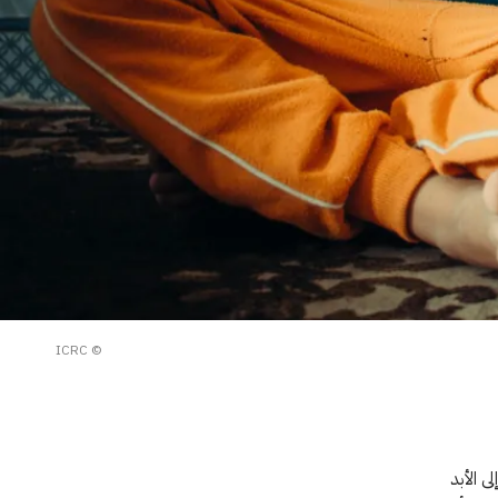
© ICRC
ى الأبد