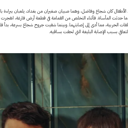
الأطفال كان شجاع وفاضل، وهما صبيان صغيران من بغداد، يلعبان ببراءة ب
ما حدثت المأساة. فأثناء التخلص من القمامة في قطعة أرض فارغة، انفجرت ع
ات الحربية، مما أدى إلى إصابتهما. وبينما شفيت جروح شجاع بسرعة، بدأ ف
تعافي بسبب الإصابة البليغة التي لحقت بساقيه.