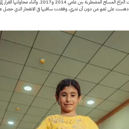
خلال سنوات النزاع المسلّح المضطربة بين عامي 2014 و2017. وأثناء مح
، دهست على لغمٍ من دون أن تدري، وفقدت ساقيها في الانفجار الذي حصل عن