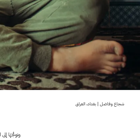
شجاع وفاضل | بغداد، العراق
وتوجُّهًا إل