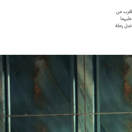
القرب من
ليهما
اضل رحلة