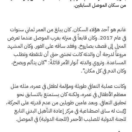
من سكان الموصل السابقين.
غانم هو أحد هؤلاء السكان. كان يبلغ من العمر ثماني سنوات
في عام 2017. وكان قابعاً في منزله بغرب الموصل عندما تعرض
المنزل إلى قصف بصاروخ. وفقد ساقه على الفور. وكان المشهد
مروعاً لدرجة أن والدته كانت تخشى حتى أن تلتقطه وتطلب
المساعدة. وتروي والدته أنوار الأمر قائلةً: "كان يتألم ويصرخ،
وكان الدم في كل مكان".
وكانت عملية التعافي طويلة ومؤلمة لطفل في عمره، مثله مثل
معظم الأطفال في عمره، ولكنه كان يستمتع بالتسابق نحو
تحقيق التعافي. وبعد عامين طويلين من عدم قدرته على الحركة،
رُكِبت له ساق اصطناعية في مركز إعادة التأهيل البدني التابع
للجنة الدولية للصليب الأحمر (اللجنة الدولية) في الموصل.