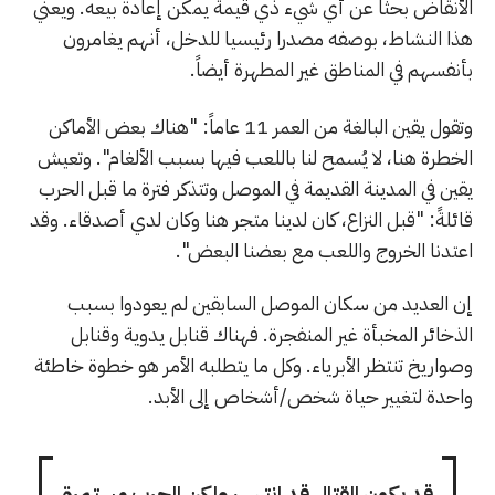
الأنقاض بحثًا عن أي شيء ذي قيمة يمكن إعادة بيعه. ويعني
هذا النشاط، بوصفه مصدرا رئيسيا للدخل، أنهم يغامرون
بأنفسهم في المناطق غير المطهرة أيضاً.
وتقول يقين البالغة من العمر 11 عاماً: "هناك بعض الأماكن
الخطرة هنا، لا يُسمح لنا باللعب فيها بسبب الألغام". وتعيش
يقين في المدينة القديمة في الموصل وتتذكر فترة ما قبل الحرب
قائلةً: "قبل النزاع، كان لدينا متجر هنا وكان لدي أصدقاء. وقد
اعتدنا الخروج واللعب مع بعضنا البعض".
إن العديد من سكان الموصل السابقين لم يعودوا بسبب
الذخائر المخبأة غير المنفجرة. فهناك قنابل يدوية وقنابل
وصواريخ تنتظر الأبرياء. وكل ما يتطلبه الأمر هو خطوة خاطئة
واحدة لتغيير حياة شخص/أشخاص إلى الأبد.
قد يكون القتال قد انتهى، ولكن الحرب مستمرة