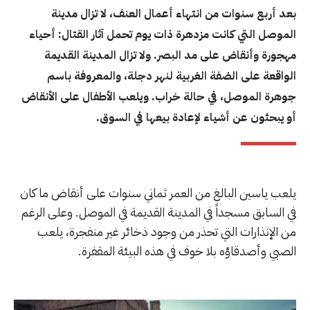
بعد أربع سنوات من انتهاء أعمال العنف، لا تزال مدينة
الموصل التي كانت مزدهرة ذات يوم تحمل آثار القتال: أحياء
مهجورة وأنقاض على مد البصر. ولا تزال المدينة القديمة
الواقعة على الضفة الغربية لنهر دجلة، والمعروفة باسم
جوهرة الموصل، في حالة خراب. ويلعب الأطفال على الأنقاض
أو يبحثون عن أشياء لإعادة بيعها في السوق.
يلعب ياسين البالغ من العمر ثماني سنوات على أنقاض ما كان
في السابق مسجداً في المدينة القديمة في الموصل. وعلى الرغم
من الإنذارات التي تحذر من وجود ذخائر غير منفجرة، يلعب
الصبي وأصدقاؤه بلا خوف في هذه البيئة المقفرة.