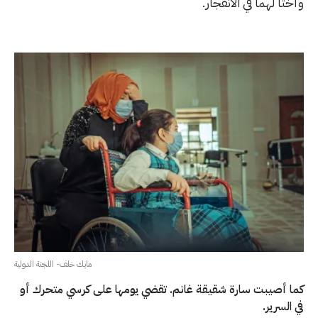
وأختا لهما في الانفجار.
مايك خلف- اللجنة الدولية
كما أصيبت سارة شقيقة غانم. تقضي يومها على كرسي متحرك أو
في السرير.