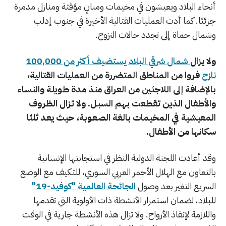
أنحاء البلاد ويعيشون في مخيمات ومبانٍ مؤقتة ومنازل مدمرة
جزئيًا. كما أدت العمليات القتالية الأخيرة في جنوب إدلب
وشمال حماة إلى تجدد حالات النزوح.
ولا يزال
شمال شرقي البلاد يستضيف أكثر من 100,000
نازح
فروا من المناطق المتضررة من العمليات القتالية،
بالإضافة إلى اللاجئين من العراق منذ مدة طويلة والنساء
والأطفال الذين تقطعت بهم السبل. ولا تزال الظروف
المعيشية في المخيمات بالغة الصعوبة، حيث يعد ثلثا
سكانها من الأطفال.
وقد أعادت اللجنة الدولية النظر في استجابتها الإنسانية
بالتعاون مع الهلال الأحمر العربي السوري، للتكيف مع الوضع
السريع التغير بعد وصول
الجائحة العالمية "كوفيد-19"
للبلاد، لضمان استمرار الأنشطة ذات الأولوية التي تقدمها
واللازمة لإنقاذ الأرواح. ولا تزال هذه الأنشطة جارية في الوقت