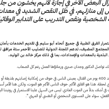
يزال البعض الآخر في إجازة لأنهم يخشون من ج
 إلى منازلهم، في ظل النقص الشديد في معدا
 الشخصية ونقص التدريب على التدابير الوقائي
رار الفرق الطبية في جميع أنحاء أبو سليم في تقديم الخدمات بأمان
المجتمع المضيف، تدعم اللجنة الدولية للصليب الأحمر ستة مرافق لل
البلدية بالمعدات والإمدادات، بما في ذلك مركز خالد بن الوليد.
ناء، تواصل الدكتور وجدان صبري وزملاؤها العمل رغم كل الصعاب.
وقالت: "بعد 400 يوم من القتال، يعيش الناس في خوف من إمكانية إصابتهم بقذيفة أ
 لحظة. هذا هو القلق الأكبر. خوف الناس الأكبر هو الموت، ولكن هنا الأمر أس
في أشلاء بدلاً من الموت العادي. ليس من السهل علينا الاستمرار في روتيننا الي
لفعل، سواء على المستوى الشخصي أو النفسي أو المهني ".