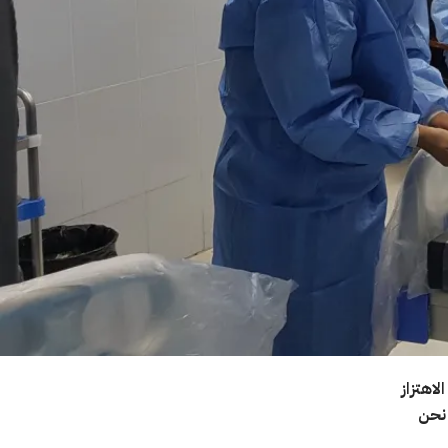
اهتزاز
 نحن