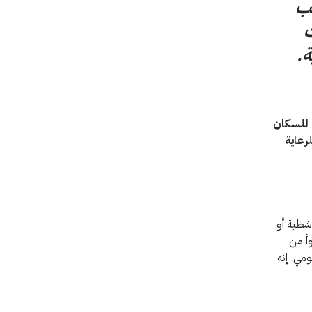
لب
ت
ة.
 للسكان
رعاية
و شظية أو
وأ من
ومي. إنه