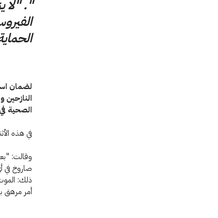
". "لا 
الفيروس
الحماية
لضمان استم
النازحين و
الصحية في 
في هذه الأث
صاروخ في أي
ذلك: الموت 
أمر مرهق با