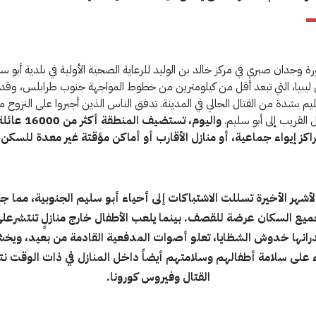
رة وجدان صبري في مركز خالد بن الوليد للرعاية الصحية الأولية في بلدية أبو س
 ليبيا، التي تبعد أقل من كيلومترين من خطوط المواجهة جنوب طرابلس، وقد
ليم بشدة من القتال الحالي في المدينة. تدفق الناس الذين أجبروا على النزوح م
 القريب إلى أبو سليم.
واليوم، تستضيف المنطق
راكز إيواء جماعية، أو منازل الأقارب أو أماكن مؤقتة غير معدة للسكن.
الأشهر الأخيرة تسللت الاشتباكات إلى أحياء أبو سليم الجنوبية، مما ج
يع السكان عرضة للقصف. بينما يلعب الأطفال خارج منازلٍ تنتشرعل
انها خدوش الشظايا، تعلو أصوات المدفعية القادمة من بعيد، ويخ
اء على سلامة أطفالهم وسلامتهم أيضاً داخل المنازل في ذات الوقت نت
القتال وفيروس كورونا.