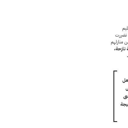
ليم
 تضررت
ن منازلهم
ة أكثر من 16000 عائلة نازحة،
عل
ى
شى
يجة