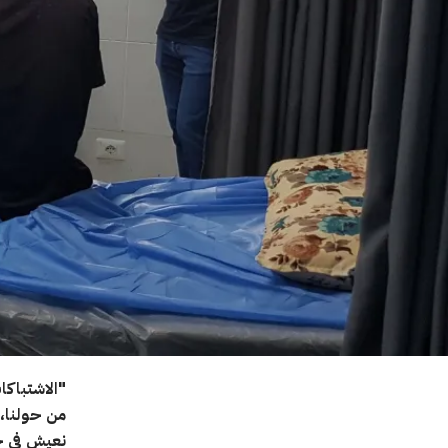
"الاشتباكا
من حولنا، 
نعيش في خ