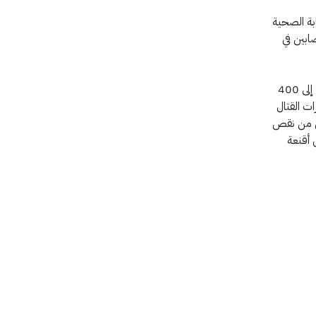
بة الصحية
ابين في
تقول الدكتور وجدان: "لدينا العديد من العيادات الخارجية في المركز، كل منها يستقبل 300 إلى 400
إلى 700 مريض خلال فترات القتال
فعل من نقص
 أقنعة