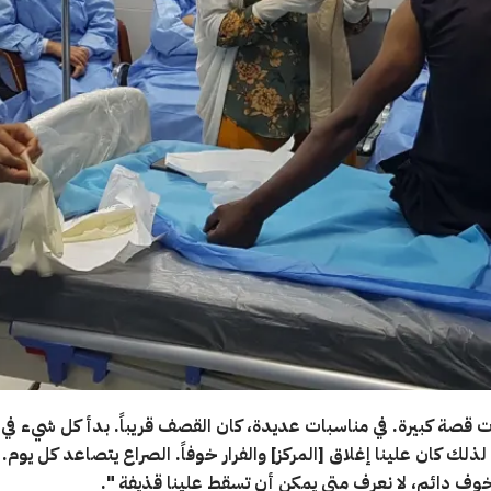
ت قصة كبيرة. في مناسبات عديدة، كان القصف قريباً. بدأ كل شيء في ال
لذلك كان علينا إغلاق [المركز] والفرار خوفاً. الصراع يتصاعد كل يوم.
وف دائم، لا نعرف متى يمكن أن تسقط علينا قذيفة ".