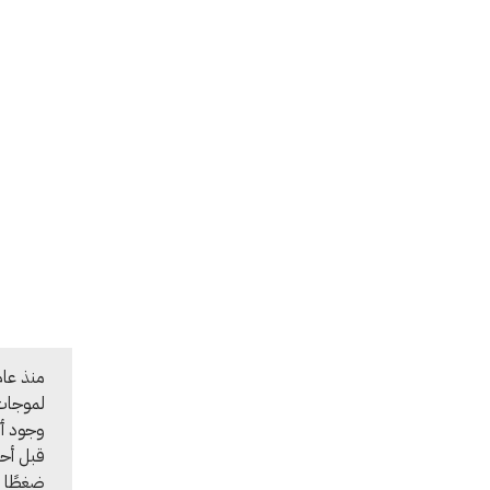
لموجات 
وجود أك
قبل أحد
ضغطًا م