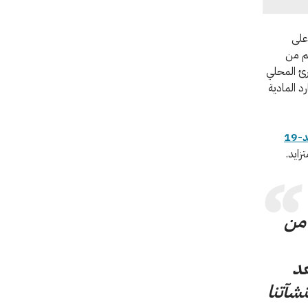
لى جنوب أبو سليم أكثر من نصف المراكز الصحية في البلدية البالغ عددها 15 على
غم من
رئ المحلي
د المادية
19
زايد.
 من
عد
شآتنا