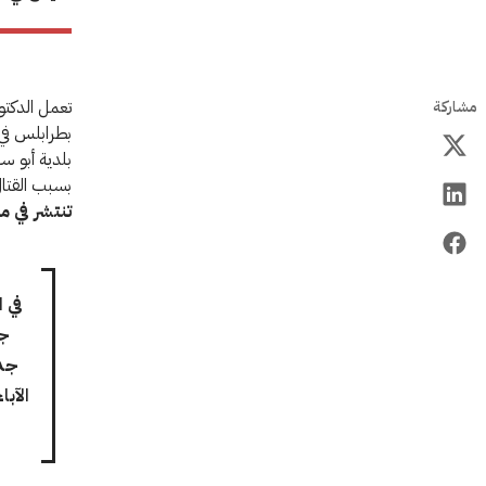
تعمل الدكتو
مشاركة
بطرابلس في
بلدية أبو س
بسبب القتال
تنتشر في م
في 
جم
جدر
الآب