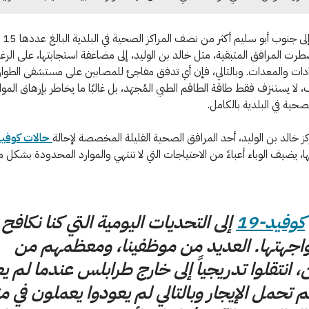
أجبر القتال إ
ضطرت المرافق المتبقية، مثل خالد بن الوليد، إلى مضاعفة استجابتها، على الر
دات والمعدات. وبالتالي، فإن أي تدفق مفاجئ للمصابين على مستشفى الطوا
 لا يستنزف فقط طاقة الطاقم الطبي المُجهَد، بل غالبًا ما يخاطر بإرهاق الموار
حية في البلدية بالكامل.
كز خالد بن الوليد، أحد المرافق الصحية القليلة المخصصة لإحالة
حالات كوفيد-
ا، يضيف الوباء أعباءً من الاحتياجات التي لا تنتهي والموارد المحدودة بشكل مت
كوفيد-19
إلى التحديات اليومية التي كنا نكافح
اجهتها. العديد من موظفينا، ومعظمهم من
ن، انتقلوا تدريجياً إلى خارج طرابلس عندما لم ي
م تحمل الإيجار وبالتالي لم يعودوا يعملون في من